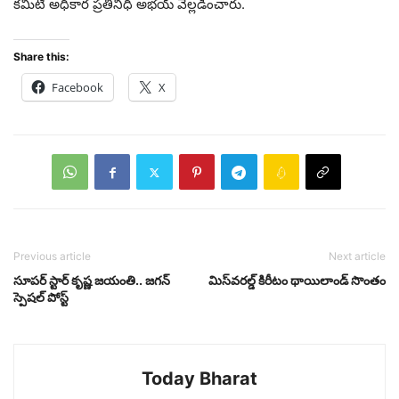
కమిటీ అధికార ప్రతినిధి అభయ్ వెల్ల‌డించారు.
Share this:
Facebook
X
Previous article
Next article
సూప‌ర్ స్టార్ కృష్ణ జ‌యంతి.. జ‌గ‌న్
మిస్‌వ‌ర‌ల్డ్ కిరీటం థాయిలాండ్ సొంతం
స్పెష‌ల్ పోస్ట్
Today Bharat