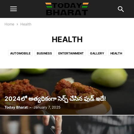
Home
Health
HEALTH
AUTOMOBILE
BUSINESS
ENTERTAINMENT
GALLERY
HEALTH
JOB NOTIFICATIONS
LIFESTYLE
MORE
NEWS
REVIEWS
SCI/TECH
SPECIAL STORIES
SPORTS
VIDEOS
2024లో అత్యధికంగా సెర్చ్ చేసిన ఫుడ్ ఇదే!
Today Bharat
-
January 7, 2025