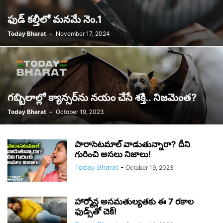
ఫుడ్ కల్తీలో మనమే నెం.1
Today Bharat
-
November 17, 2024
గబ్బిలాల్లో క్యాన్సర్‌ను నయం చేసే శక్తి.. నిజమెంత?
Today Bharat
-
October 19, 2023
పారాసెటమాల్ వాడుతున్నారా? దీని
గురించి అసలు నిజాలు!
Today Bharat
-
October 19, 2023
హార్మోన్ల అసమతుల్యతకు ఈ 7 రకాల
ఫుడ్స్‌తో చెక్!