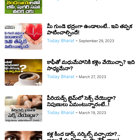
మీ గుండె భద్రంగా ఉండాలంటే.. ఇవి తప్పక
పాటించాల్సిందే!
Today Bharat
-
September 29, 2023
కాఫీతో మధుమేహానికి కళ్లెం వేయొచ్చా? ఇది
సాధ్యమేనా?
Today Bharat
-
March 27, 2023
పీరియడ్స్ టైమ్‌లో సెక్స్ చేయొద్దా?
నిపుణులు ఏమంటున్నారంటే..!
Today Bharat
-
March 19, 2023
కళ్ల కింద డార్క్ సర్కిల్స్ వచ్చాయా?..