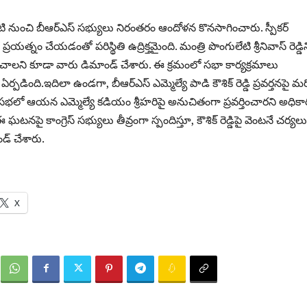
ి నుంచి బీఆర్‌ఎస్ సభ్యులు నిరంతరం ఆందోళన కొనసాగించారు. స్పీకర్
 ప్రయత్నం చేయడంతో పరిస్థితి ఉద్రిక్తమైంది. మంత్రి పొంగులేటి శ్రీనివాస్ రెడ్డి
చాలని కూడా వారు డిమాండ్ చేశారు. ఈ క్రమంలో సభా కార్యక్రమాలు
 ఏర్పడింది.ఇదిలా ఉండగా, బీఆర్‌ఎస్ ఎమ్మెల్యే పాడి కౌశిక్ రెడ్డి ప్రవర్తనపై మ
 సభలో ఆయన ఎమ్మెల్యే కడియం శ్రీహరిపై అనుచితంగా ప్రవర్తించారని అధికా
 ఘటనపై కాంగ్రెస్ సభ్యులు తీవ్రంగా స్పందిస్తూ, కౌశిక్ రెడ్డిపై వెంటనే చర్యలు
డ్ చేశారు.
X