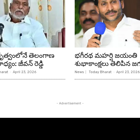
ేతృత్వంలోనే తెలంగాణ
భగీరథ మహర్షి జయంతి
ధ్యం: జీవన్ రెడ్డి
శుభాకాంక్షలు తెలిపిన జగ
harat
-
April 23, 2026
News
Today Bharat
-
April 23, 2026
- Advertisement -