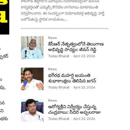
కాకినాడ జిల్లాలోని పిఠాపురం నియోజకవర్గంలో జనసేన
కార్యకర్తలతో ఎమ్మెల్సీ కొనిదెల నాగబాబు మాటామంతి
నిర్వహించారు. ఈ సందర్భంగా నియోజకవర్గ అభివృద్ధి, పార్టీ
బలోపేతంపై స్థానిక నాయకులు,...
News
కేసీఆర్ నేతృత్వంలోనే తెలంగాణ
ర
అభివృద్ధి సాధ్యం: జీవన్ రెడ్డి
ీకర్
Today Bharat
-
April 23, 2026
News
భగీరథ మహర్షి జయంతి
ల
శుభాకాంక్షలు తెలిపిన జగన్‌
ావు,
Today Bharat
-
April 23, 2026
News
చిన
ఆరోగ్యశ్రీని నిర్వీర్యం చేస్తున్న
ని
చంద్రబాబు: సీదిరి అప్పలరాజు
సభకు
Today Bharat
-
April 23, 2026