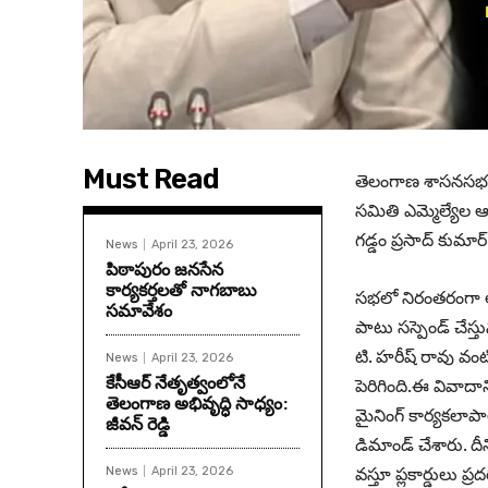
Must Read
తెలంగాణ శాసనసభలో ఆద
సమితి ఎమ్మెల్యేల 
గడ్డం ప్రసాద్ కుమార
News
April 23, 2026
పిఠాపురం జనసేన
కార్యకర్తలతో నాగబాబు
సభలో నిరంతరంగా అం
సమావేశం
పాటు సస్పెండ్ చేస్త
టి. హరీష్ రావు వంట
News
April 23, 2026
కేసీఆర్ నేతృత్వంలోనే
పెరిగింది.ఈ వివాదాన
తెలంగాణ అభివృద్ధి సాధ్యం:
మైనింగ్ కార్యకలాప
జీవన్ రెడ్డి
డిమాండ్ చేశారు. 
వస్తూ ప్లకార్డులు ప్
News
April 23, 2026