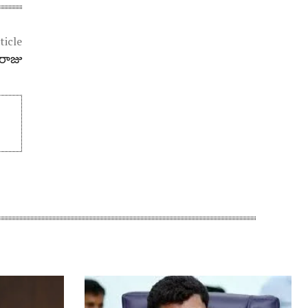
ticle
లరాజు