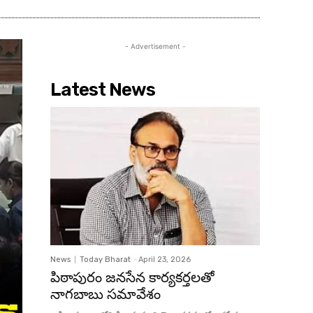
- Advertisement -
Latest News
News
Today Bharat
-
April 23, 2026
పిఠాపురం జనసేన కార్యకర్తలతో
నాగబాబు సమావేశం