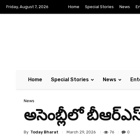
Friday, August 7, 2026
Home
Special Stories
News
En
Home
Special Stories
News
Ent
News
అసెంబ్లీలో బీఆర్‌ఎస్ 
By
Today Bharat
76
0
March 29, 2026