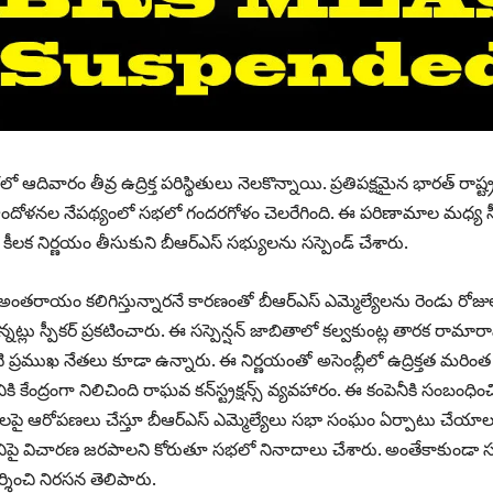
ివారం తీవ్ర ఉద్రిక్త పరిస్థితులు నెలకొన్నాయి. ప్రతిపక్షమైన భారత్ రాష్ట్
ఆందోళనల నేపథ్యంలో సభలో గందరగోళం చెలరేగింది. ఈ పరిణామాల మధ్య స్ప
్ కీలక నిర్ణయం తీసుకుని బీఆర్‌ఎస్ సభ్యులను సస్పెండ్ చేశారు.
తరాయం కలిగిస్తున్నారనే కారణంతో బీఆర్‌ఎస్ ఎమ్మెల్యేలను రెండు రోజు
ున్నట్లు స్పీకర్ ప్రకటించారు. ఈ సస్పెన్షన్ జాబితాలో కల్వకుంట్ల తారక రామార
ి ప్రముఖ నేతలు కూడా ఉన్నారు. ఈ నిర్ణయంతో అసెంబ్లీలో ఉద్రిక్తత మరింత
ికి కేంద్రంగా నిలిచింది రాఘవ కన్‌స్ట్రక్షన్స్ వ్యవహారం. ఈ కంపెనీకి సంబంధిం
ాలపై ఆరోపణలు చేస్తూ బీఆర్‌ఎస్ ఎమ్మెల్యేలు సభా సంఘం ఏర్పాటు చేయాల
దీనిపై విచారణ జరపాలని కోరుతూ సభలో నినాదాలు చేశారు. అంతేకాకుండా 
రదర్శించి నిరసన తెలిపారు.