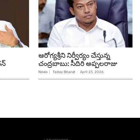
ఆరోగ్యశ్రీని నిర్వీర్యం చేస్తున్న
న్‌
చంద్రబాబు: సీదిరి అప్పలరాజు
News
Today Bharat
-
April 23, 2026
- Advertisement -