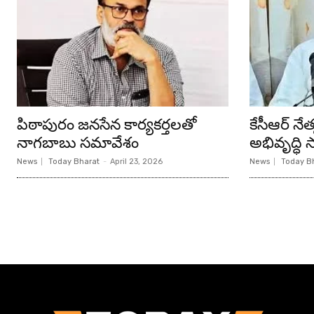
పిఠాపురం జనసేన కార్యకర్తలతో
కేసీఆర్ న
నాగబాబు సమావేశం
అభివృద్ధి సా
News
Today Bharat
-
April 23, 2026
News
Today B