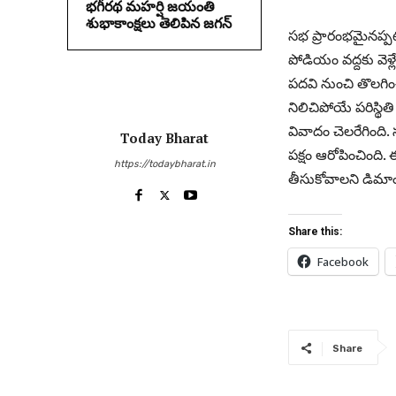
భగీరథ మహర్షి జయంతి
శుభాకాంక్షలు తెలిపిన జగన్‌
సభ ప్రారంభమైనప్పట
పోడియం వద్దకు వెళ్లే
పదవి నుంచి తొలగిం
నిలిచిపోయే పరిస్థితి
వివాదం చెలరేగింది.
Today Bharat
పక్షం ఆరోపించింది. ఈ
https://todaybharat.in
తీసుకోవాలని డిమాం
Share this:
Facebook
Share