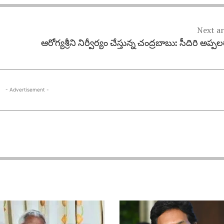
Next ar
ఆరోగ్యశ్రీని నిర్వీర్యం చేస్తున్న చంద్రబాబు: సీదిరి అప్ప
- Advertisement -