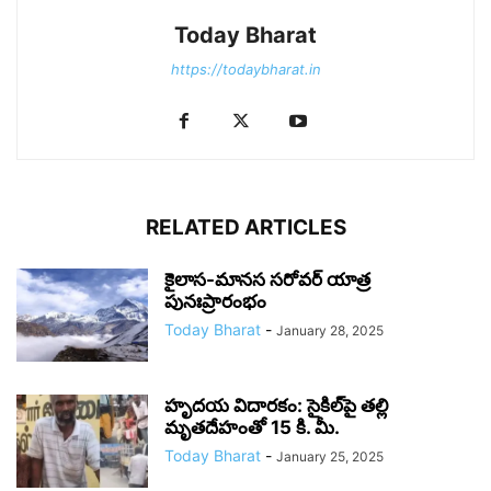
Today Bharat
https://todaybharat.in
RELATED ARTICLES
కైలాస-మానస సరోవర్ యాత్ర
పునఃప్రారంభం
Today Bharat
-
January 28, 2025
హృదయ విదారకం: సైకిల్‌పై తల్లి
మృతదేహంతో 15 కి. మీ.
Today Bharat
-
January 25, 2025