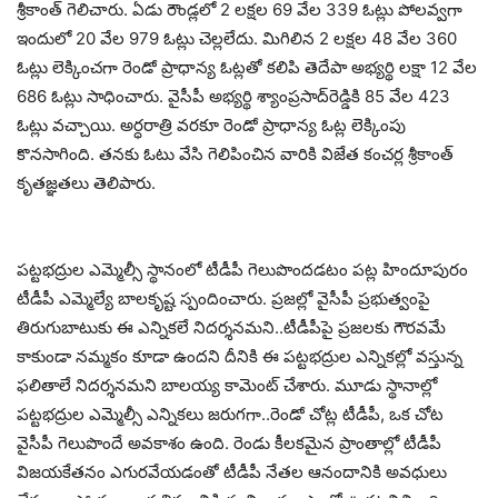
శ్రీకాంత్ గెలిచారు. ఏడు రౌండ్లలో 2 లక్షల 69 వేల 339 ఓట్లు పోలవ్వగా
ఇందులో 20 వేల 979 ఓట్లు చెల్లలేదు. మిగిలిన 2 లక్షల 48 వేల 360
ఓట్లు లెక్కించగా రెండో ప్రాధాన్య ఓట్లతో కలిపి తెదేపా అభ్యర్థి లక్షా 12 వేల
686 ఓట్లు సాధించారు. వైసీపీ అభ్యర్థి శ్యాంప్రసాద్‌రెడ్డికి 85 వేల 423
ఓట్లు వచ్చాయి. అర్ధరాత్రి వరకూ రెండో ప్రాధాన్య ఓట్ల లెక్కింపు
కొనసాగింది. తనకు ఓటు వేసి గెలిపించిన వారికి విజేత కంచర్ల శ్రీకాంత్
కృతజ్ఞతలు తెలిపారు.
పట్టభద్రుల ఎమ్మెల్సీ స్థానంలో టీడీపీ గెలుపొంద‌డ‌టం ప‌ట్ల‌ హిందూపురం
టీడీపీ ఎమ్మెల్యే బాలకృష్ట స్పందించారు. ప్రజల్లో వైసీపీ ప్రభుత్వంపై
తిరుగుబాటుకు ఈ ఎన్నికలే నిదర్శనమ‌ని..టీడీపీపై ప్రజలకు గౌరవమే
కాకుండా నమ్మకం కూడా ఉందని దీనికి ఈ పట్టభద్రుల ఎన్నికల్లో వస్తున్న
ఫలితాలే నిదర్శనమ‌ని బాల‌య్య కామెంట్ చేశారు. మూడు స్థానాల్లో
ప‌ట్ట‌భ‌ద్రుల ఎమ్మెల్సీ ఎన్నిక‌లు జ‌రుగ‌గా..రెండో చోట్ల టీడీపీ, ఒక చోట
వైసీపీ గెలుపొందే అవ‌కాశం ఉంది. రెండు కీల‌క‌మైన ప్రాంతాల్లో టీడీపీ
విజ‌య‌కేత‌నం ఎగుర‌వేయ‌డంతో టీడీపీ నేత‌ల ఆనందానికి అవ‌ధులు