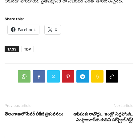
లేకుండా పోయాయి. ప్ర‌తిప‌క్షానికి ఈ విజ‌యం ఎంతో ఊర‌ట‌నిచ్చింది.
Share this:
Facebook
X
TAGS
TDP
Previous article
Next article
తెలంగాణ‌లో పేపర్‌ లీకేజీ ప్ర‌కంప‌న‌లు
ఆఫీసుకు రావొద్దు.. ఇంట్లో నిద్రపోండి..
ఎంప్లాయీస్‌కు కంపెనీ సర్‌‌ప్రైజ్ గిఫ్ట్!