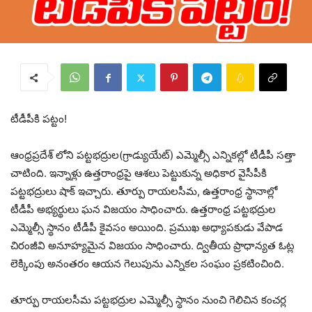
టీడీపీకి ప‌ట్టం!
ఆంధ్రప్రదేశ్ లోని పట్టభద్రుల(గ్రాడ్యుయేట్‌) ఎమ్మెల్సీ ఎన్నిక‌ల్లో టీడీపీ స‌త్తా
చాటింది. ఇన్నాళ్లు ఉత్త‌రాంధ్ర‌పై ఆశ‌లు పెట్టుకున్న అధికార వైసీపీకి
ప‌ట్ట‌భ‌ద్రులు షాక్ ఇచ్చారు. తూర్పు రాయలసీమ, ఉత్తరాంధ్ర స్థానాల్లో
టీడీపీ అభ్యర్థులు ఘన విజయం సాధించారు. ఉత్తరాంధ్ర పట్టభద్రుల
ఎమ్మెల్సీ స్థానం టీడీపీ కైవసం అయింది. ప్రముఖ అధ్యాపకుడు వేపాడ
చిరంజీవి అనూహ్యమైన విజయం సాధించారు. ద్వితీయ ప్రాధాన్యత ఓట్ల
లెక్కింపు అనంతరం ఆయన గెలుపును ఎన్నికల సంఘం ప్రకటించింది.
తూర్పు రాయలసీమ పట్టభద్రుల ఎమ్మెల్సీ స్థానం నుంచి గెలిచిన కంచర్ల