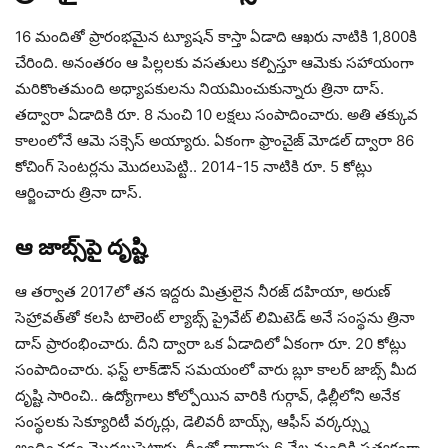
16 మందితో ప్రారంభమైన ట్యూషన్ కాస్తా ఏడాది ఆఖరు నాటికి 1,800కి
చేరింది. అనంతరం ఆ పిల్లలకు వసతులు కల్పిస్తూ ఆమెకు సహాయంగా
మరికొంతమంది అధ్యాపకులను నియమించుకున్నారు త్రినా దాస్.
తద్వారా ఏడాదికి రూ. 8 నుంచి 10 లక్షలు సంపాదించారు. అతి తక్కువ
కాలంలోనే ఆమె సక్సెస్ అయ్యారు. ఏకంగా ఫ్రాంచైజ్ మోడల్ ద్వారా 86
కోచింగ్ సెంటర్లను మొదలుపెట్టి.. 2014-15 నాటికి రూ. 5 కోట్లు
ఆర్జించారు త్రినా దాస్.
ఆ జాబ్స్‌పై దృష్టి
ఆ తర్వాత 2017లో తన ఇద్దరు మిత్రులైన నీరజ్ దహియా, అరుణ్
సెహ్రావత్‌తో కలసి టాలెంట్ ల్యాబ్స్ ప్రైవేట్ లిమిటెడ్‌ అనే సంస్థను త్రినా
దాస్ ప్రారంభించారు. దీని ద్వారా ఒక ఏడాదిలో ఏకంగా రూ. 20 కోట్లు
సంపాదించారు. ఫస్ట్ లాక్‌డౌన్ సమయంలో వారు బ్లూ కాలర్ జాబ్స్ మీద
దృష్టి సారించి.. ఉద్యోగాలు కోల్పోయిన వారికి గుర్గావ్, ఢిల్లీలోని అనేక
సంస్థలకు సెక్యూరిటీ వర్కర్లు, డెలివరీ బాయ్స్, ఆఫీస్ వర్కర్స్ను
అందించడం మొదలుపెట్టారు. దీంతో దాదాపు 6 వేల మందికి ప్రత్యక్షంగా