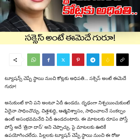
ట్యూషన్స్ చెప్పే స్థాయి నుంచి కోట్లకు అధిపతి… సక్సెస్ అంటే ఈమెదే
గురూ!
అనుకుంటే కాని పని అంటూ ఏదీ ఉండదు. దృఢంగా నిశ్చయించుకుంటే
ఏదైనా సాధించొచ్చు. చిత్తశుద్ధి, ఆత్మవిశ్వాసం, సాధించాలనే సంకల్పం
ఉంటే అసంభవమనేది ఏదీ ఉండదంటారు. ఈ మాటలకు రూపం పోస్తే
పోస్తే అదే ‘త్రినా దాస్’ అని చెప్పొచ్చు. పై మాటలకు ఊరికే
ఉపయోగించలేదు. పిల్లలకు ట్యూషన్ చెప్పే స్థాయి నుంచి ఈ రోజు