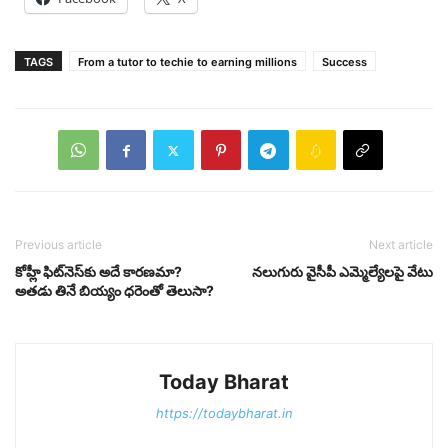
TAGS
From a tutor to techie to earning millions
Success
Previous article
Next article
కోహ్లీ ఫిట్‌నెస్‌కు అదే కారణమా?
న‌లుగురు వైసీపీ ఎమ్మెల్యేల‌పై వేటు
అతడు తినే బియ్యం ధరెంతో తెలుసా?
Today Bharat
https://todaybharat.in