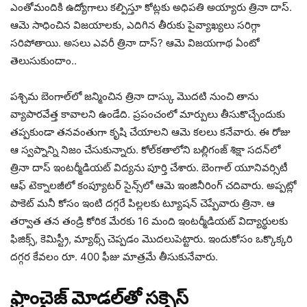
ఎంతోమందికి ఉద్యోగాలు కల్పిస్తూ కోట్లకు అధిపతి అయ్యారు త్రినా దాస్.
ఆమె సాధించిన విజయాలకు, ఎదిగిన తీరుకు పైవ్యాఖ్యలు సరిగ్గా
సరిపోతాయి. అసలు ఎవరీ త్రినా దాస్? ఆమె విజయగాథ ఏంటో
తెలుసుకుందాం..
పశ్చిమ బెంగాల్‌లో జన్మించిన త్రినా దాస్కు మొదటి నుంచి తాను
వ్యాపారవేత్త కావాలని ఉండేది. ప్రపంచంలో మార్పులు తీసుకొచ్చేందుకు
తప్పకుండా తనవంతుగా కృషి చేయాలని ఆమె కలలు కనేవారు. ఈ రోజు
ఆ స్వప్నాన్ని నిజం చేసుకున్నారు. కోల్‌కతాలోని బల్లిగంజ్ శిక్షా సదన్‌లో
త్రినా దాస్ ఇంటర్మీడియట్ విద్యను పూర్తి చేశారు. బెంగాల్ యూనివర్సిటీ
ఆఫ్ టెక్నాలజీలో కంప్యూటర్ సైన్స్‌లో ఆమె ఇంజినీరింగ్ చదివారు. అప్పట్లో
పాకెట్ మనీ కోసం ఇంటి దగ్గరే పిల్లలకు ట్యూషన్ చెప్పేవారు త్రినా. ఆ
తర్వాత తన తండ్రి కోరిక మేరకు 16 మంది ఇంటర్మీడియట్ విద్యార్థులకు
ఫిజిక్స్, కెమిస్ట్రీ, మ్యాథ్స్ చెప్పడం మొదలుపెట్టారు. ఇందుకోసం ఒక్కొక్కరి
దగ్గర కేవలం రూ. 400 ఫీజు మాత్రమే తీసుకునేవారు.
ఫ్రాంచైజ్ మోడల్‌తో సక్సెస్