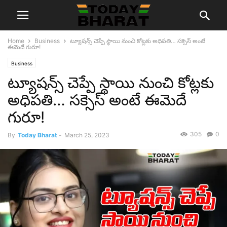
Home
Business
ట్యూషన్స్ చెప్పే స్థాయి నుంచి కోట్లకు అధిపతి… సక్సెస్ అంటే
ఈమెదే గురూ!
Business
ట్యూషన్స్ చెప్పే స్థాయి నుంచి కోట్లకు
అధిపతి… సక్సెస్ అంటే ఈమెదే
గురూ!
305
0
By
Today Bharat
-
March 25, 2023