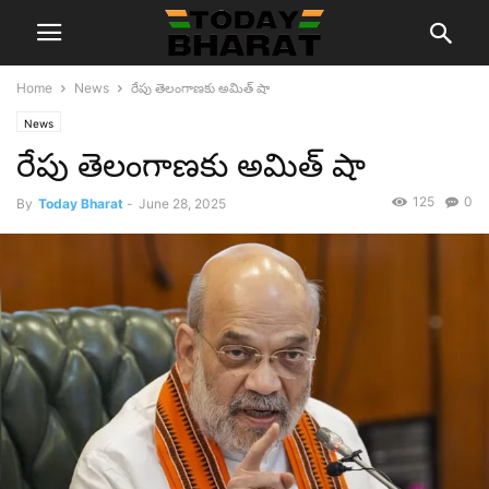
Home
News
రేపు తెలంగాణకు అమిత్ షా
News
రేపు తెలంగాణకు అమిత్ షా
125
0
By
Today Bharat
-
June 28, 2025