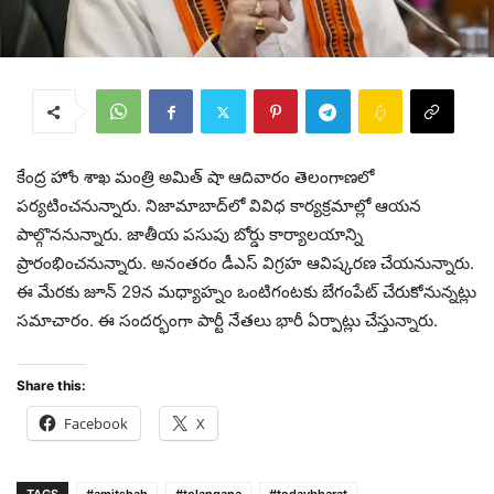
కేంద్ర హోం శాఖ మంత్రి అమిత్ షా ఆదివారం తెలంగాణ‌లో
ప‌ర్య‌టించ‌నున్నారు. నిజామాబాద్‌లో వివిధ కార్యక్రమాల్లో ఆయ‌న‌
పాల్గొననున్నారు. జాతీయ పసుపు బోర్డు కార్యాలయాన్ని
ప్రారంభించనున్నారు. అనంత‌రం డీఎస్‌ విగ్రహ ఆవిష్కరణ చేయ‌నున్నారు.
ఈ మేరకు జూన్ 29న మధ్యాహ్నం ఒంటిగంటకు బేగంపేట్ చేరుకోనున్నట్లు
సమాచారం. ఈ సంద‌ర్భంగా పార్టీ నేత‌లు భారీ ఏర్పాట్లు చేస్తున్నారు.
Share this:
Facebook
X