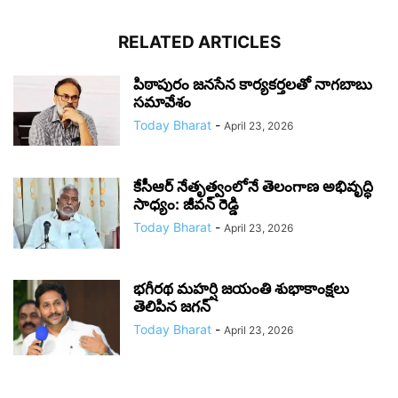
RELATED ARTICLES
పిఠాపురం జనసేన కార్యకర్తలతో నాగబాబు
సమావేశం
Today Bharat
-
April 23, 2026
కేసీఆర్ నేతృత్వంలోనే తెలంగాణ అభివృద్ధి
సాధ్యం: జీవన్ రెడ్డి
Today Bharat
-
April 23, 2026
భగీరథ మహర్షి జయంతి శుభాకాంక్షలు
తెలిపిన జగన్‌
Today Bharat
-
April 23, 2026