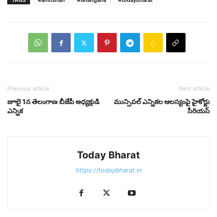
TAGS
#amitshah
#telangana
#todaybharat
Previous article
Next article
జూలై 1న తెలంగాణ బీజేపీ అధ్య‌క్షుడి
మున్సిప‌ల్ ఎన్నిక‌ల ఆల‌స్యంపై హైకోర్టు
ఎన్నిక‌
సీరియ‌స్‌
Today Bharat
https://todaybharat.in