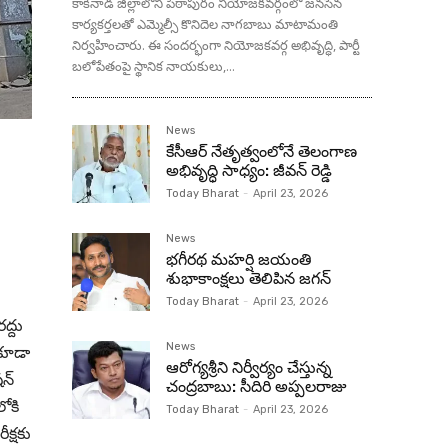
కాకినాడ జిల్లాలోని పిఠాపురం నియోజకవర్గంలో జనసేన
కార్యకర్తలతో ఎమ్మెల్సీ కొనిదెల నాగబాబు మాటామంతి
నిర్వహించారు. ఈ సందర్భంగా నియోజకవర్గ అభివృద్ధి, పార్టీ
బలోపేతంపై స్థానిక నాయకులు,...
News
కేసీఆర్ నేతృత్వంలోనే తెలంగాణ
అభివృద్ధి సాధ్యం: జీవన్ రెడ్డి
Today Bharat
-
April 23, 2026
News
భగీరథ మహర్షి జయంతి
శుభాకాంక్షలు తెలిపిన జగన్‌
Today Bharat
-
April 23, 2026
రద్దు
News
 కూడా
ఆరోగ్యశ్రీని నిర్వీర్యం చేస్తున్న
న్‌
చంద్రబాబు: సీదిరి అప్పలరాజు
లోకి
Today Bharat
-
April 23, 2026
ీక్షకు