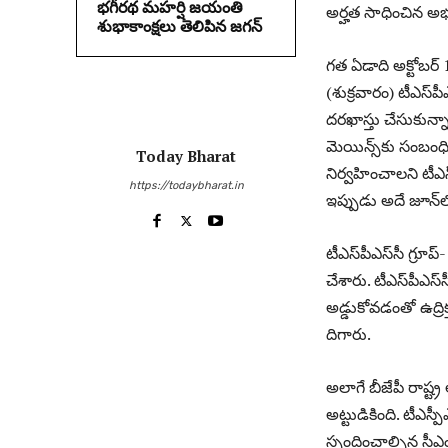
భగీరథ మహర్షి జయంతి
అర్హత సాధించిన అభ్యర
శుభాకాంక్షలు తెలిపిన జగన్‌
గత ఏడాది అక్టోబర్‌ 1
(శుక్ర‌వారం) టీఎస్‌
దరఖాస్తు చేసుకున్నా
మెయిన్స్‌కు సంబంధి
Today Bharat
నిర్వహించాలని టీఎస
https://todaybharat.in
ఇప్పుడు అదే జూన్‌లో
టీఎస్‌పీఎస్‌సీ గ్రూప్
చేశారు. టీఎస్‌పీఎస్
అడ్డుకోవడంతో ఉద్రి
దిగారు.
అలాగే బీజేపీ రాష్ట్
అట్టుడికింది. టీఎస్
స్పందించాల్సిన సీ