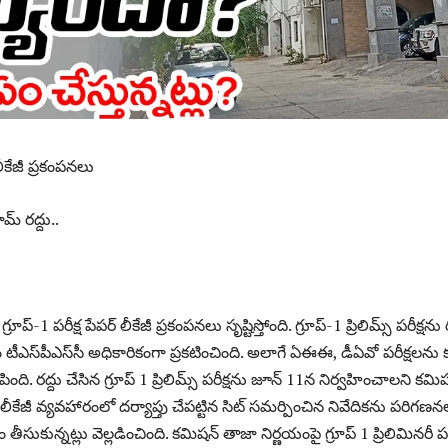
కేజీ ప్ర‌కంప‌న‌లు
జామ్‌ రద్దు..
ు
ప్‌-1 ప‌రీక్ష పేప‌ర్ లీకేజీ ప్ర‌కంప‌న‌లు సృష్టిస్తోంది. గ్రూప్‌-1 ప్రిలిమ్స్‌ పరీక్షను 
వారం టీఎస్‌పీఎస్‌సీ అధికారికంగా ప్రకటించింది. అలాగే ఏఈఈ, డీఏవో పరీక్షలను
ెలిపింది. రద్దు చేసిన గ్రూప్‌ 1 ప్రిలిమ్స్‌ పరీక్షను జూన్‌ 11న నిర్వహించాలని కమిష
్‌ లీకేజీ వ్యవహారంలో దర్యాప్తు చేపట్టిన సిట్‌ సమర్పించిన నివేదికను పరిగణన
ీసుకున్నట్లు వెల్లడించింది. కమిషన్‌ తాజా నిర్ణయంపై గ్రూప్‌ 1 ప్రిలిమినరీ పర