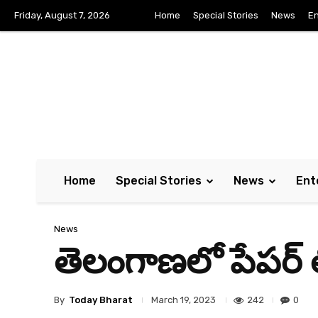
Friday, August 7, 2026
Home
Special Stories
News
En
Home
Special Stories
News
Ent
News
తెలంగాణ‌లో పేపర్‌ లీ
By
Today Bharat
242
0
March 19, 2023