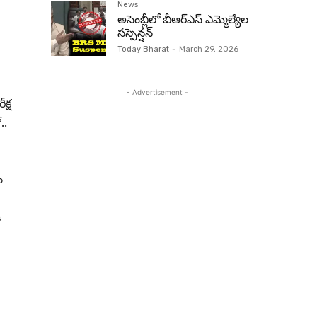
News
అసెంబ్లీలో బీఆర్‌ఎస్ ఎమ్మెల్యేల
సస్పెన్షన్‌
Today Bharat
-
March 29, 2026
- Advertisement -
క్ష
..
ం
ి