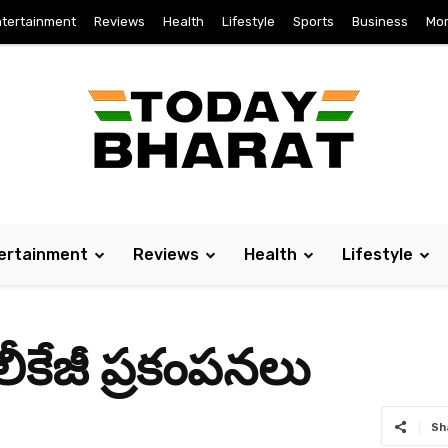
tertainment
Reviews
Health
Lifestyle
Sports
Business
Mo
ertainment
Reviews
Health
Lifestyle
కేజీ ప్ర‌కంప‌న‌లు
Sh