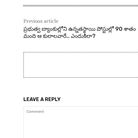
Previous article
ప్రభుత్వ బ్యాంకుల్లోని ఉన్నతస్థాయి పోస్టుల్లో 90 శాతం
మంది ఆ కులాలవారే.. ఎందుకిలా?
LEAVE A REPLY