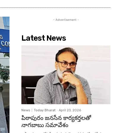
- Advertisement -
Latest News
News
Today Bharat
-
April 23, 2026
పిఠాపురం జనసేన కార్యకర్తలతో
నాగబాబు సమావేశం