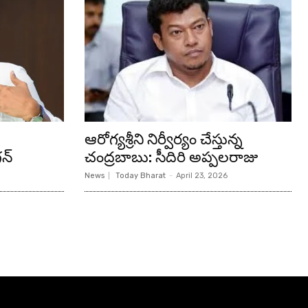
ఆరోగ్యశ్రీని నిర్వీర్యం చేస్తున్న
న్‌
చంద్రబాబు: సీదిరి అప్పలరాజు
News
Today Bharat
-
April 23, 2026