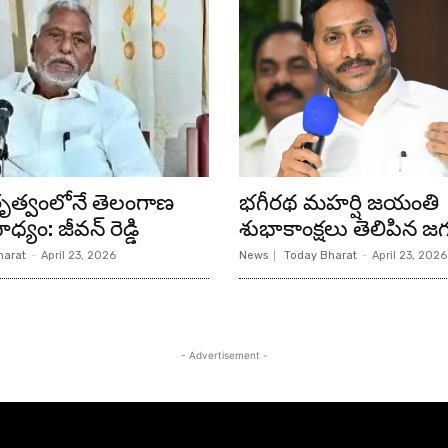
ేతృత్వంలోనే తెలంగాణ
భగీరథ మహర్షి జయంతి
ధ్యం: జీవన్ రెడ్డి
శుభాకాంక్షలు తెలిపిన జగ
harat
-
April 23, 2026
News
Today Bharat
-
April 23, 2026
- Advertisement -