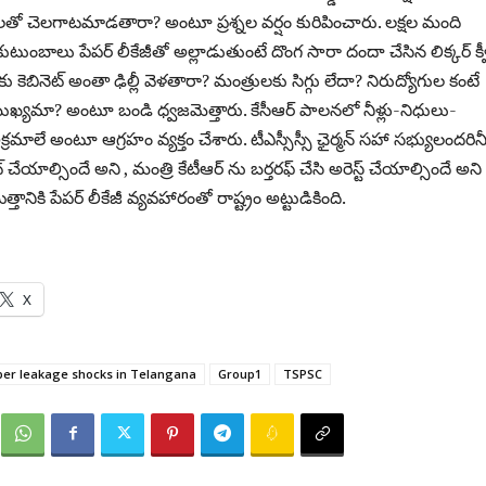
ాలతో చెలగాటమాడతారా? అంటూ ప్రశ్నల వర్షం కురిపించారు. లక్షల మంది
 కుటుంబాలు పేపర్ లీకేజీతో అల్లాడుతుంటే దొంగ సారా దందా చేసిన లిక్కర్ క్వ
కెబినెట్ అంతా ఢిల్లీ వెళతారా? మంత్రులకు సిగ్గు లేదా? నిరుద్యోగుల కంటే
ు ముఖ్యమా? అంటూ బండి ధ్వజమెత్తారు. కేసీఆర్ పాలనలో నీళ్లు-నిధులు-
మాలే అంటూ ఆగ్రహం వ్యక్తం చేశారు. టీఎస్సీస్సీ ఛైర్మన్ సహా సభ్యులందరిన
్ చేయాల్సిందే అని , మంత్రి కేటీఆర్ ను బర్తరఫ్ చేసి అరెస్ట్ చేయాల్సిందే అని
తానికి పేప‌ర్ లీకేజీ వ్య‌వ‌హారంతో రాష్ట్రం అట్టుడికింది.
X
per leakage shocks in Telangana
Group1
TSPSC