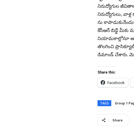
నిరుద్యోగుల జీవిత
నిరుద్యోగులు, వాళ్ల
ను కాపాడుకునేందుకు 
కేసీఆర్ బిడ్డే మీక
నియామకాల్లోనూ అక్ర
తొలగించి ప్రాసిక్యూట
డిమాండ్‌ చేశారు. మొత్
Share this:
Facebook
TAGS
Group 1 Pa
Share