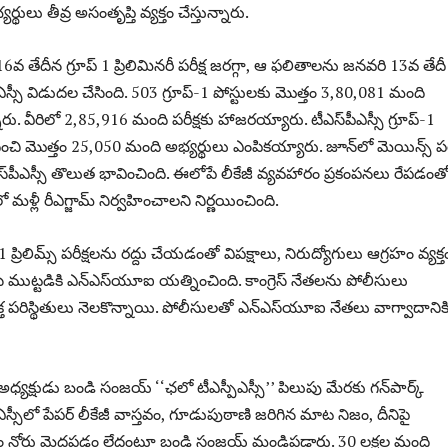
్థులు తీవ్ర అసంతృప్తి వ్యక్తం చేస్తున్నారు.
6వ తేదీన గ్రూప్‌ 1 ప్రిలిమినరీ పరీక్ష జరగ్గా, ఆ ఫలితాలను జ‌న‌వ‌రి 13వ తేదీ
పీఎస్సీ విడుద‌ల చేసింది. 503 గ్రూప్‌-1 పోస్టులకు మొత్తం 3,80,081 మంది
రు. వీరిలో 2,85,916 మంది పరీక్షకు హాజరయ్యారు. టీఎస్‌పీఎస్సీ గ్రూప్‌-1
ంచి మొత్తం 25,050 మంది అభ్యర్థులు ఎంపికయ్యారు. జూన్‌లో మెయిన్స్‌ పరీ
్‌పీఎస్సీ తొలుత భావించింది. ఈలోపే లీకేజీ వ్యవహారం ప్రకంపనలు రేపడంతో
 మళ్లీ రీఎగ్జామ్‌ నిర్వహించాలని నిర్ణయించింది.
‌-1 ప్రిలిమ్స్‌ పరీక్షలను రద్దు చేయడంతో విప‌క్షాలు, నిరుద్యోగులు ఆగ్ర‌హం వ్య‌క్త
‌సీ ముట్టడికి ఎన్‌ఎస్‌యూఐ యత్నించింది. కాంగ్రెస్‌ నేతలను పోలీసులు
క్త పరిస్థితులు నెలకొన్నాయి. పోలీసులతో ఎన్‌ఎస్‌యూఐ నేతలు వాగ్వాదానిక
ర అధ్యక్షుడు బండి సంజయ్ ‘‘ఛలో టీఎస్పీఎస్సీ’’ పిలుపు మేరకు గన్‌పార్క్‌
పీఎస్సీలో పేపర్ లీకేజీ వాస్తవం, గూడుపుఠాణి జరిగిన మాట నిజం, దీనిపై
ఎం నోరు మెదపడం లేదంటూ బండి సంజయ్‌ మండిపడ్డారు. 30 లక్షల మంది