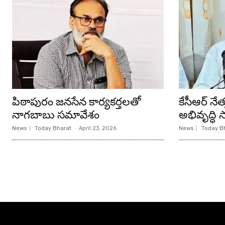
పిఠాపురం జనసేన కార్యకర్తలతో
కేసీఆర్ న
నాగబాబు సమావేశం
అభివృద్ధి సా
News
Today Bharat
-
April 23, 2026
News
Today B