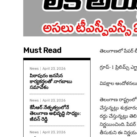
Must Read
తెలంగాణ‌లో పేపర్‌ లీ
గ్రూప్‌-1 ప్రిలిమ్స్‌ ఎగ్
News
April 23, 2026
పిఠాపురం జనసేన
కార్యకర్తలతో నాగబాబు
విప‌క్షాల ఆందోళ‌న‌ల
సమావేశం
తెలంగాణ రాష్ట్రంలో గ్రూ
News
April 23, 2026
కేసీఆర్ నేతృత్వంలోనే
చేస్తున్నట్లు శుక్ర
తెలంగాణ అభివృద్ధి సాధ్యం:
రద్దు చేస్తున్నట్లు త
జీవన్ రెడ్డి
నిర్ణయించింది. పేపర
తీసుకుని ఈ నిర్ణయం త
News
April 23, 2026