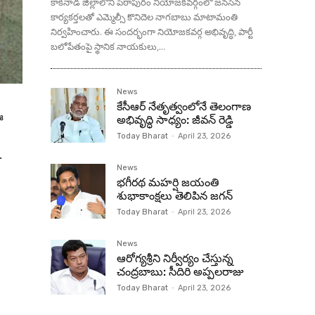
కాకినాడ జిల్లాలోని పిఠాపురం నియోజకవర్గంలో జనసేన
కార్యకర్తలతో ఎమ్మెల్సీ కొనిదెల నాగబాబు మాటామంతి
నిర్వహించారు. ఈ సందర్భంగా నియోజకవర్గ అభివృద్ధి, పార్టీ
బలోపేతంపై స్థానిక నాయకులు,...
News
కేసీఆర్ నేతృత్వంలోనే తెలంగాణ
ఈ
అభివృద్ధి సాధ్యం: జీవన్ రెడ్డి
Today Bharat
-
April 23, 2026
.
News
భగీరథ మహర్షి జయంతి
శుభాకాంక్షలు తెలిపిన జగన్‌
Today Bharat
-
April 23, 2026
News
ఆరోగ్యశ్రీని నిర్వీర్యం చేస్తున్న
చంద్రబాబు: సీదిరి అప్పలరాజు
Today Bharat
-
April 23, 2026