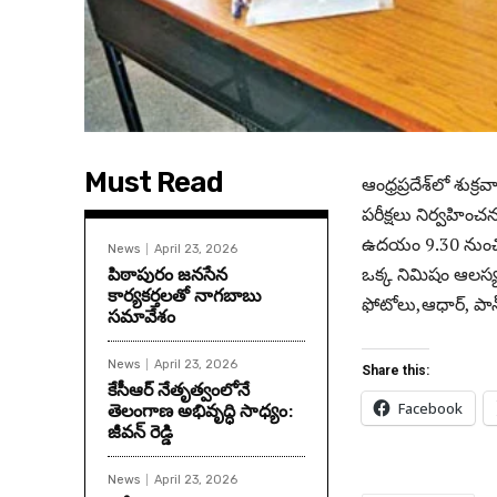
Must Read
ఆంధ్ర‌ప్ర‌దేశ్‌లో శు
ప‌రీక్ష‌లు నిర్వ‌హి
ఉదయం 9.30 నుంచి 1
News
April 23, 2026
పిఠాపురం జనసేన
ఒక్క నిమిషం ఆలస్య
కార్యకర్తలతో నాగబాబు
ఫోటోలు,ఆధార్, పాన్,
సమావేశం
News
April 23, 2026
Share this:
కేసీఆర్ నేతృత్వంలోనే
తెలంగాణ అభివృద్ధి సాధ్యం:
Facebook
జీవన్ రెడ్డి
News
April 23, 2026