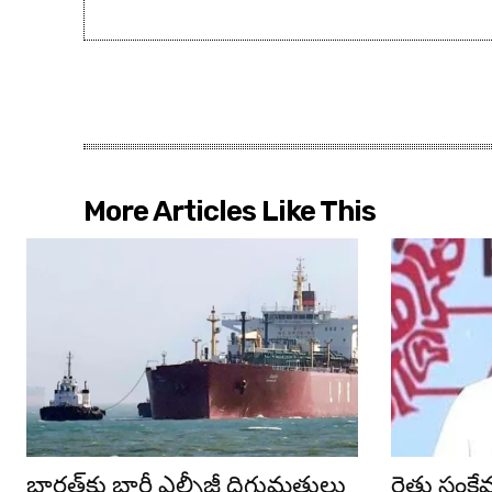
More Articles Like This
భారత్‌కు భారీ ఎల్పీజీ దిగుమతులు
రైతు సంక్