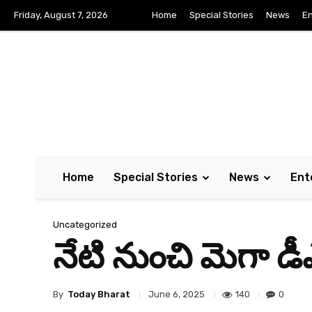
Friday, August 7, 2026
Home
Special Stories
News
En
Home
Special Stories
News
Ent
Uncategorized
నేటి నుంచి మెగా డీఎ
By
Today Bharat
140
0
June 6, 2025