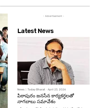
- Advertisement -
Latest News
News
Today Bharat
-
April 23, 2026
పిఠాపురం జనసేన కార్యకర్తలతో
నాగబాబు సమావేశం