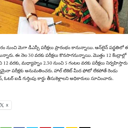
క్రవారం నుంచి మెగా డీఎస్సీ పరీక్షలు ప్రారంభం కానున్నాయి. ఆన్‌లైన్ ప‌ద్ధ‌తిలో 
ంచ‌నున్నారు. ఈ నెల 30 వరకు పరీక్షలు కొనసాగనున్నాయి. మొత్తం 12 కేంద్రాల్లో
2 వరకు, మధ్యాహ్నం 2.30 నుంచి 5 గంటల వరకు పరీక్షలు నిర్వహిస్తారు
మైనా పరీక్షకు అనుమతించరు. హాల్ టికెట్ మీద ఫోటో లేకపోతే రెండు
 ఓటర్ ఐడీ గుర్తింపు కార్డు తీసుకెళ్లాల‌ని అధికారులు సూచించారు.
X