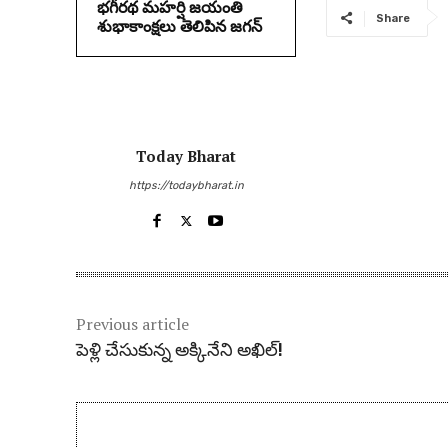
భగీరథ మహర్షి జయంతి
Share
శుభాకాంక్షలు తెలిపిన జగన్‌
Today Bharat
https://todaybharat.in
Previous article
పెళ్లి చేసుకున్న అక్కినేని అఖిల్‌!