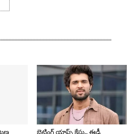
ామీణ
బెట్టింగ్ యాప్స్ కేసు.. ఈడీ