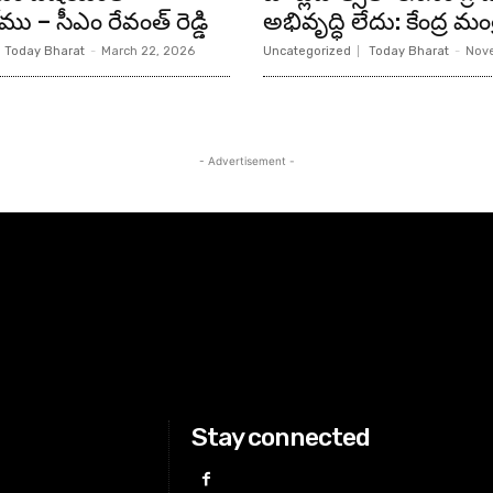
 – సీఎం రేవంత్ రెడ్డి
అభివృద్ధి లేదు: కేంద్ర మంత్రి
Today Bharat
-
March 22, 2026
Uncategorized
Today Bharat
-
Nove
- Advertisement -
Stay connected