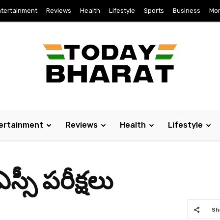
tertainment
Reviews
Health
Lifestyle
Sports
Business
Mo
ertainment
Reviews
Health
Lifestyle
స్సీ పరీక్షలు
Sh