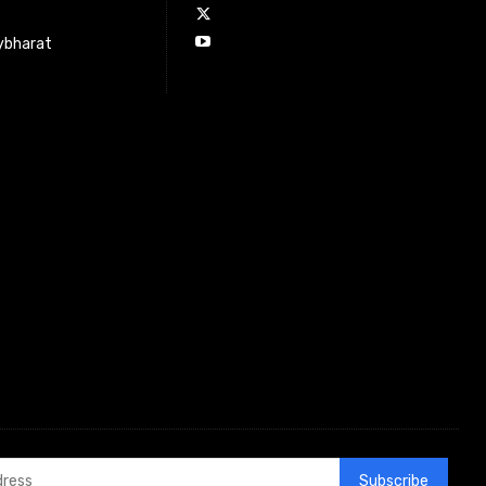
ybharat
Subscribe