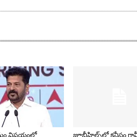
షేమం విషయంలో
జూబ్లీహిల్స్‌లో క‌నీసం గ్ర