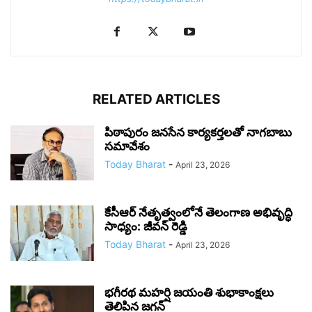
RELATED ARTICLES
పిఠాపురం జనసేన కార్యకర్తలతో నాగబాబు
సమావేశం
Today Bharat
-
April 23, 2026
కేసీఆర్ నేతృత్వంలోనే తెలంగాణ అభివృద్ధి
సాధ్యం: జీవన్ రెడ్డి
Today Bharat
-
April 23, 2026
భగీరథ మహర్షి జయంతి శుభాకాంక్షలు
తెలిపిన జగన్‌