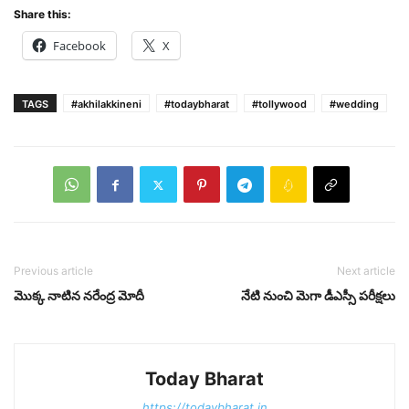
Share this:
Facebook
X
TAGS
#akhilakkineni
#todaybharat
#tollywood
#wedding
Previous article
Next article
మొక్క నాటిన న‌రేంద్ర మోదీ
నేటి నుంచి మెగా డీఎస్సీ పరీక్షలు
Today Bharat
https://todaybharat.in