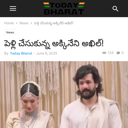
Home
News
పెళ్లి చేసుకున్న అక్కినేని అఖిల్‌!
News
పెళ్లి చేసుకున్న అక్కినేని అఖిల్‌!
153
0
By
Today Bharat
-
June 6, 2025