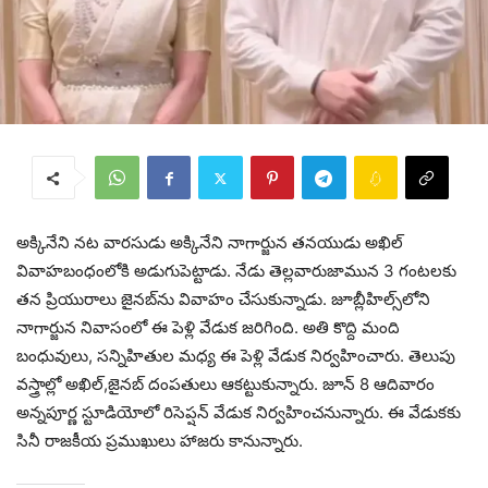
అక్కినేని న‌ట వార‌సుడు అక్కినేని నాగార్జున త‌న‌యుడు అఖిల్
వివాహ‌బంధంలోకి అడుగుపెట్టాడు. నేడు తెల్లవారుజామున 3 గంటలకు
త‌న ప్రియురాలు జైనబ్‌ను వివాహం చేసుకున్నాడు. జూబ్లీహిల్స్‌లోని
నాగార్జున నివాసంలో ఈ పెళ్లి వేడుక జ‌రిగింది. అతి కొద్ది మంది
బంధువులు, స‌న్నిహితుల మ‌ధ్య ఈ పెళ్లి వేడుక నిర్వ‌హించారు. తెలుపు
వ‌స్త్రాల్లో అఖిల్‌,జైన‌బ్‌ దంప‌తులు ఆక‌ట్టుకున్నారు. జూన్ 8 ఆదివారం
అన్నపూర్ణ స్టూడియోలో రిసెప్షన్ వేడుక నిర్వ‌హించ‌నున్నారు. ఈ వేడుక‌కు
సినీ రాజ‌కీయ ప్ర‌ముఖులు హాజ‌రు కానున్నారు.