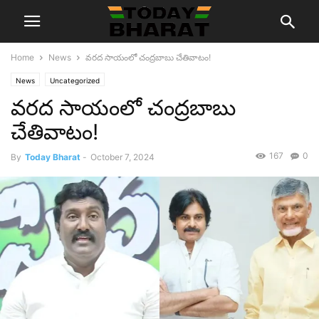
Home
News
వరద సాయంలో చంద్రబాబు చేతివాటం!
News
Uncategorized
వరద సాయంలో చంద్రబాబు
చేతివాటం!
167
0
By
Today Bharat
-
October 7, 2024