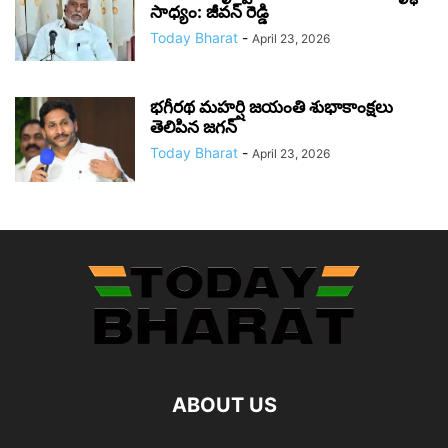
సాధ్యం: జీవన్ రెడ్డి
Today Bharat
-
April 23, 2026
భగీరథ మహర్షి జయంతి శుభాకాంక్షలు
తెలిపిన జగన్‌
Today Bharat
-
April 23, 2026
ABOUT US