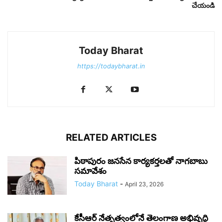
చేయండి
Today Bharat
https://todaybharat.in
RELATED ARTICLES
పిఠాపురం జనసేన కార్యకర్తలతో నాగబాబు
సమావేశం
Today Bharat
-
April 23, 2026
కేసీఆర్ నేతృత్వంలోనే తెలంగాణ అభివృద్ధి