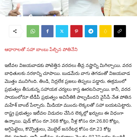
ఆధారాలతో సహా బాంబు పేల్చిన పోతినేని
ఇటీవల విజయవాడకు పోటెత్తిన వరదలు తీవ్ర నష్టాన్ని మిగిల్చాయి. వరద
బాధితులకు నరకాన్ని చూపాయి. బుడమేరు వాగు తెగడంతో విజయవాడ
మొత్తం మునిగింది. తిండి, నిద్రలేక ప్రజలు తిప్పలు పడ్డారు. ఈక్రమంలో
ప్రభుత్వం తీసుకున్న సహాయక చర్యలు కాస్త ఊరటనిచ్చాయి. కానీ, వరద
సాయంలోనూ టీడీపీ ప్రభుత్వం అవినీతికి పాల్పడిందని వైసీపీ నేత పోతిన
మహేశ్ బాంబ్ పేల్చారు. మీడియా ముందు లెక్కలతో సహా బయటపెట్టారు.
రాష్ట్ర ప్రభుత్వం ఇటీవల విడుదల చేసిన లెక్కల్లో ఖర్చులు ఈ విధంగా
ఉన్నాయి. ఫుడ్ కోసం రూ.368 కోట్లు, నీళ్ల కోసం రూ.26.80 కోట్లు,
అగ్గిపెట్టెలు, కొవ్వొత్తులు, మొబైల్ జనరేటర్ల కోసం రూ.23 కోట్ల
లెక్కచూపారు. కానీ, ఇటీవల చంద్రబాబు మొత్తం 97.70 లక్షల మందికి