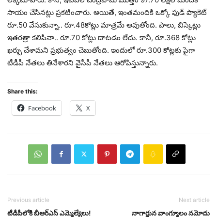
సాయం చేసినట్లు ప్రకటించారు. అయితే, ఇంతమందికి ఒక్కో ఫుడ్ ప్యాకెట్
రూ.50 వేసుకున్నా.. రూ.48కోట్లు మాత్రమే అవుతోంది. పాలు, బిస్కెట్లు
ఇతరత్రా కలిపినా.. రూ.70 కోట్లు దాటడం లేదు. కానీ, రూ.368 కోట్లు
ఖర్చు చేశామని ప్రభుత్వం చెబుతోంది. ఇందులో రూ.300 కోట్లకు పైగా
టీడీపీ నేతలు తినేశారని వైసీపీ నేతలు ఆరోపిస్తున్నారు.
Share this:
Facebook
X
Previous article
Next article
టీడీపీలోకి బీఆర్ఎస్ ఎమ్మెల్యేలు!
నాగార్జున వాంగ్మూలం నమోదు