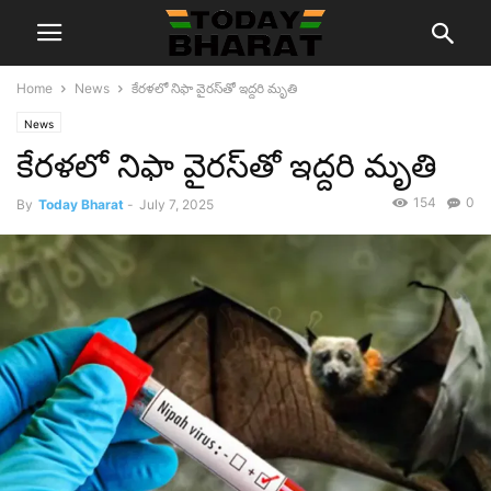
Home
News
కేర‌ళ‌లో నిఫా వైర‌స్‌తో ఇద్ద‌రి మృతి
News
కేర‌ళ‌లో నిఫా వైర‌స్‌తో ఇద్ద‌రి మృతి
154
0
By
Today Bharat
-
July 7, 2025