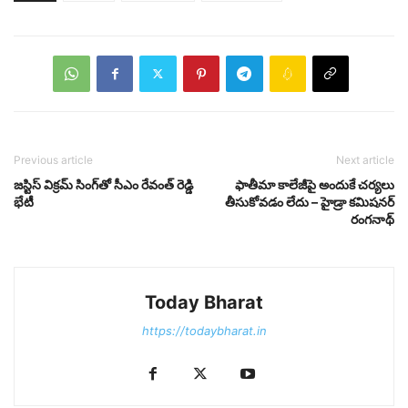
Previous article
Next article
జ‌స్టిస్ విక్ర‌మ్ సింగ్‌తో సీఎం రేవంత్ రెడ్డి
ఫాతీమా కాలేజీపై అందుకే చ‌ర్య‌లు
భేటీ
తీసుకోవ‌డం లేదు – హైడ్రా క‌మిష‌న‌ర్
రంగ‌నాథ్
Today Bharat
https://todaybharat.in