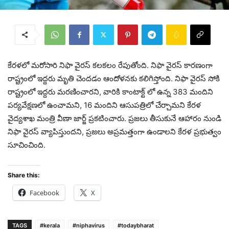
కేరళలో మరోసారి నిఫా వైరస్ కలకలం రేపుతోంది. నిఫా వైరస్ కారణంగా
రాష్ట్రంలో ఇద్దరు మృతి చెంద‌డం ఆందోళ‌న‌కు క‌లిగిస్తోంది. నిఫా వైరస్ సోకి
రాష్ట్రంలో ఇద్దరు మరణించారని, వారికి కాంటాక్ట్ లో ఉన్న 383 మందిని
పర్యవేక్షణలో ఉంచామని, 16 మందిని ఆసుపత్రిలో చేర్చామని కేరళ
వైద్యశాఖ మంత్రి వీణా జార్జ్ ప్ర‌క‌టించారు. ప్రజలు తీసుకునే ఆహారం నుండి
నిఫా వైరస్ వ్యాపిస్తుందని, ప్రజలు అప్రమత్తంగా ఉండాలని కేరళ ప్రభుత్వం
సూచించింది.
Share this:
Facebook
X
TAGS
#kerala
#niphavirus
#todaybharat