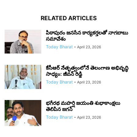
RELATED ARTICLES
పిఠాపురం జనసేన కార్యకర్తలతో నాగబాబు
సమావేశం
Today Bharat
-
April 23, 2026
కేసీఆర్ నేతృత్వంలోనే తెలంగాణ అభివృద్ధి
సాధ్యం: జీవన్ రెడ్డి
Today Bharat
-
April 23, 2026
భగీరథ మహర్షి జయంతి శుభాకాంక్షలు
తెలిపిన జగన్‌
Today Bharat
-
April 23, 2026