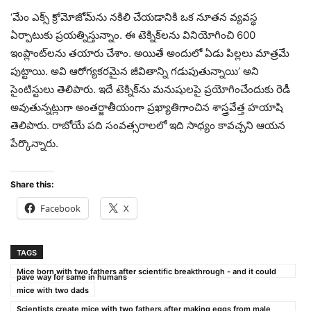
‘మేం ఎక్స్​ క్రోమోజోమ్​ను నకిలి చేయడానికి ఒక నూతన వ్యవస్థ
ఏర్పాటుకు ప్రయత్నిస్తున్నాం. ఈ టెక్నిక్‌లను వినియోగించి 600
ఇంప్లాంట్‌లను తయారు చేశాం. అయితే అందులో ఏడు పిల్లలు మాత్రమే
పుట్టాయి. అవి ఆరోగ్యకరమైన జీవితాన్ని గడుపుతున్నాయి’ అని
సైంటిస్టులు తెలిపారు. ఇదే టెక్నిక్​ను మనుషులపై ప్రయోగించేందుకు రెడీ
అవుతున్నట్లుగా అంతర్జాతీయంగా ప్రఖ్యాతిగాంచిన శాస్త్రవేత్త హయాషి
తెలిపారు. రాబోయే పది సంవత్సరాలలో ఇది సాధ్యం కావచ్చని ఆయన
పేర్కొన్నారు.
Share this:
Facebook
X
TAGS
Mice born with two fathers after scientific breakthrough - and it could
pave way for same in humans
mice with two dads
Scientists create mice with two fathers after making eggs from male