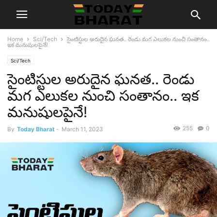
Home
Sci/Tech
సైంటిస్టుల అరుదైన ఘనత.. రెండు మగ ఎలుకల నుంచి సంతానం..
ఇక మనుషులపైనే!
Sci/Tech
సైంటిస్టుల అరుదైన ఘనత.. రెండు
మగ ఎలుకల నుంచి సంతానం.. ఇక
మనుషులపైనే!
255
0
By
Today Bharat
-
March 11, 2023