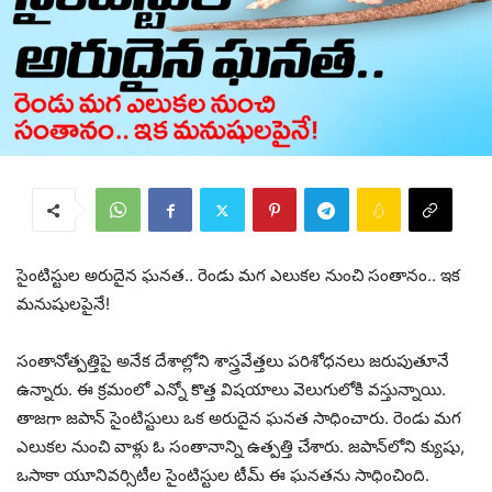
సైంటిస్టుల అరుదైన ఘనత.. రెండు మగ ఎలుకల నుంచి సంతానం.. ఇక
మనుషులపైనే!
సంతానోత్పత్తిపై అనేక దేశాల్లోని శాస్త్రవేత్తలు పరిశోధనలు జరుపుతూనే
ఉన్నారు. ఈ క్రమంలో ఎన్నో కొత్త విషయాలు వెలుగులోకి వస్తున్నాయి.
తాజగా జపాన్​ సైంటిస్టులు ఒక అరుదైన ఘనత సాధించారు. రెండు మగ
ఎలుకల నుంచి వాళ్లు ఓ సంతానాన్ని ఉత్పత్తి చేశారు. జపాన్‌లోని క్యుషు,
ఒసాకా యూనివర్సిటీల సైంటిస్టుల టీమ్ ఈ ఘనతను సాధించింది.