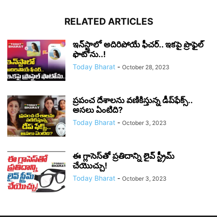
RELATED ARTICLES
ఇన్‌స్టాలో అదిరిపోయే ఫీచర్.. ఇకపై ప్రొఫైల్
ఫొటోను..!
Today Bharat
-
October 28, 2023
ప్రపంచ దేశాలను వణికిస్తున్న డీప్‌ఫేక్స్..
అసలు ఏంటిది?
Today Bharat
-
October 3, 2023
ఈ గ్లాసెస్‌తో ప్రతిదాన్ని లైవ్ స్ట్రీమ్
చేయొచ్చు!
Today Bharat
-
October 3, 2023