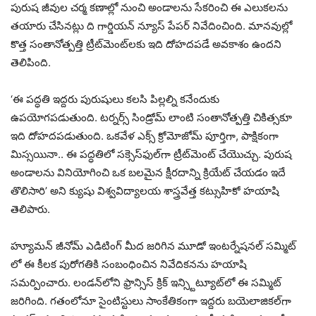
పురుష జీవుల చర్మ కణాల్లో నుంచి అండాలను సేకరించి ఈ ఎలుకలను
తయారు చేసినట్లు ది గార్డియన్ న్యూస్ పేపర్ నివేదించింది. మానవుల్లో
కొత్త సంతానోత్పత్తి ట్రీట్​మెంట్​లకు ఇది దోహదపడే అవకాశం ఉందని
తెలిపింది.
‘ఈ పద్ధతి ఇద్దరు పురుషులు కలసి పిల్లల్ని కనేందుకు
ఉపయోగపడుతుంది. టర్నర్స్ సిండ్రోమ్ లాంటి సంతానోత్పత్తి చికిత్సకూ
ఇది దోహదపడుతుంది. ఒకవేళ ఎక్స్​ క్రోమోజోమ్​ పూర్తిగా, పాక్షికంగా
మిస్సయినా.. ఈ పద్ధతిలో సక్సెస్​ఫుల్​గా ట్రీట్​మెంట్ చేయొచ్చు. పురుష
అండాలను వినియోగించి ఒక బలమైన క్షీరదాన్ని క్రియేట్ చేయడం ఇదే
తొలిసారి’ అని క్యుషు విశ్వవిద్యాలయ శాస్త్రవేత్త కట్సుహికో హయాషి
తెలిపారు.
హ్యూమన్​ జీనోమ్ ఎడిటింగ్​ మీద జరిగిన మూడో ఇంటర్నేషనల్ సమ్మిట్​
లో ఈ కీలక పురోగతికి సంబంధించిన నివేదికనను హయాషి
సమర్పించారు. లండన్​లోని ఫ్రాన్సిస్ క్రిక్ ఇన్స్టిట్యూట్​లో ఈ సమ్మిట్
జరిగింది. గతంలోనూ సైంటిస్టులు సాంకేతికంగా ఇద్దరు బయెలాజికల్​గా