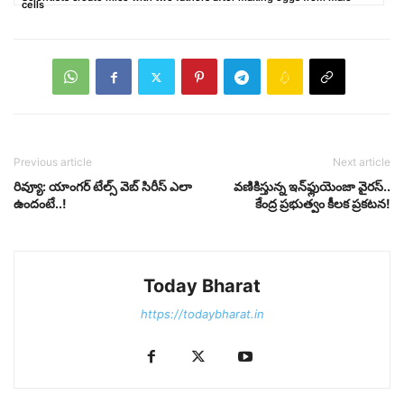
cells
Previous article
Next article
రివ్యూ: యాంగర్ టేల్స్ వెబ్​ సిరీస్ ఎలా
వణికిస్తున్న ఇన్‌ఫ్లుయెంజా వైరస్​..
ఉందంటే..!
కేంద్ర ప్రభుత్వం కీలక ప్రకటన!
Today Bharat
https://todaybharat.in