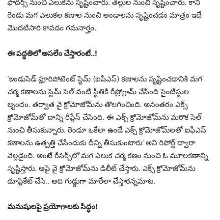
ఫాదర్స్ నుంచి ఎలుకను సృష్టించారు. తల్లుల నుంచీ సృష్టించారు. కానీ
రెండు మగ ఎలుకల కణాల నుంచి అండాలను సృష్టించడం మాత్రం ఇదే
మొదటిసారి కావడం గమనార్హం.
ఈ పద్ధతిలో అసలేం చేస్తారంటే..!
‘ఇండుసెడ్​ ప్లూరిపోటెంట్ స్టెమ్ (ఐపీఎస్​) కణాలను సృష్టించడానికి మగ
చర్మ కణాలను స్టెమ్ సెల్ వంటి స్థితికి రీప్రోగ్రామ్ చేసింది సైంటిస్టుల
బృందం. తర్వాత వై క్రోమోజోమ్​ను తొలగించింది. అనంతరం ఎక్స్​
క్రోమోజోమ్​తో దాన్ని రీప్లేస్​ చేసింది. ఈ ఎక్స్​ క్రోమోజోమ్​ను మరొక సెల్
నుంచి తీసుకున్నారు. రెండూ ఒకేలా ఉండే ఎక్స్​ క్రోమోజోమ్‌లతో ఐఫీఎస్​
కణాలను ఉత్పత్తి చేసేందుకు దీన్ని తీసుకుంటారు’ అని రిపోర్ట్​ ద్వారా
వెల్లడైంది. అంటే రీసెర్చ్​లో మగ ఎలుక చర్మ కణం నుంచి ఓ మూలకణాన్ని
సృష్టిస్తారు. ఆపై వై క్రోమోజోమ్‌ను డిలీట్ చేస్తారు. ఎక్స్​ క్రోమోజోమ్‌ను
డూప్లికేట్​ చేసి.. అది గుడ్డుగా మారేలా చేస్తారన్నమాట.
మనుషులపై ప్రయోగాలకు సిద్ధం!