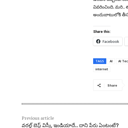
వివరించింది. మరి.. ఈ
అందుబాటులోకి తీసు
Share this:
Facebook
TAGS
AI
AI Te
internet
Share
Previous article
వరల్డ్ బెస్ట్ విస్కీ ఇండియాదే.. దాని పేరు ఏంటంటే?