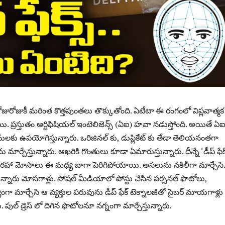
రోజురోజుకీ మరింత కొత్తపుంతలు తొక్కుతోంది. ఏటేటా ఈ రంగంలో విప్లవాత్మక
యి. ప్రస్తుతం ఆర్టిఫిషియల్ ఇంటెలిజెన్స్ (ఏఐ) హవా నడుస్తోంది. అయితే ఏఐ
ులకు ఉపయోగిస్తున్నారు. ఒరిజినల్ కు, డుప్లికేట్ కు తేడా తెలియనంతగా
ార్చేస్తున్నారు. ఆఖరికి గొంతులు కూడా ఏమారుస్తున్నారు. దీన్నే ‘డీప్ ఫేక
 తరహా మోసాలు ఈ మధ్య బాగా పెరిగిపోయాయి. అసలును నకిలీగా మార్చేసి.
న్నారు మోసగాళ్లు. సోషల్ మీడియాలో పోస్టు చేసిన పర్సనల్ ఫొటోలు,
 మార్చేసి ఆ వ్యక్తుల పరువును డీప్ ఫేక్ టెక్నాలజీతో సైబర్ మాయగాళ్లు
. పుల్ డ్రెస్ లో దిగిన ఫొటోలనూ నగ్నంగా మార్చేస్తున్నారు.