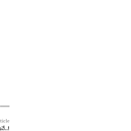
ticle
వే..!