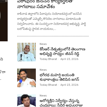
పిఠాపురం జనసేన కార్యకర్తలతో
నాగబాబు సమావేశం
కాకినాడ జిల్లాలోని పిఠాపురం నియోజకవర్గంలో జనసేన
కార్యకర్తలతో ఎమ్మెల్సీ కొనిదెల నాగబాబు మాటామంతి
నిర్వహించారు. ఈ సందర్భంగా నియోజకవర్గ అభివృద్ధి, పార్టీ
బలోపేతంపై స్థానిక నాయకులు,...
News
కేసీఆర్ నేతృత్వంలోనే తెలంగాణ
అభివృద్ధి సాధ్యం: జీవన్ రెడ్డి
ని
Today Bharat
-
April 23, 2026
News
్’గా
భగీరథ మహర్షి జయంతి
.
శుభాకాంక్షలు తెలిపిన జగన్‌
Today Bharat
-
April 23, 2026
News
ఆరోగ్యశ్రీని నిర్వీర్యం చేస్తున్న
చంద్రబాబు: సీదిరి అప్పలరాజు