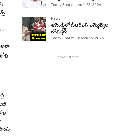
ను
Today Bharat
-
April 23, 2026
్స్
News
అసెంబ్లీలో బీఆర్‌ఎస్ ఎమ్మెల్యేల
లుగా
సస్పెన్షన్‌
Today Bharat
-
March 29, 2026
ీ అలా
ెన్సీ
- Advertisement -
లీ
ాలజీ
వల్ల
ా
 పొంచి