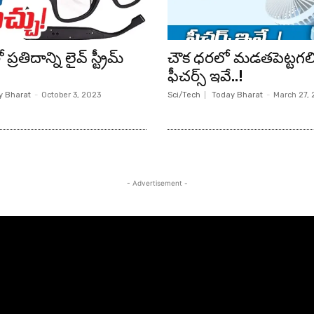
 ప్రతిదాన్ని లైవ్ స్ట్రీమ్
చౌక ధరలో మడతపెట్టగలిగే
!
ఫీచర్స్ ఇవే..!
y Bharat
-
October 3, 2023
Sci/Tech
Today Bharat
-
March 27,
- Advertisement -