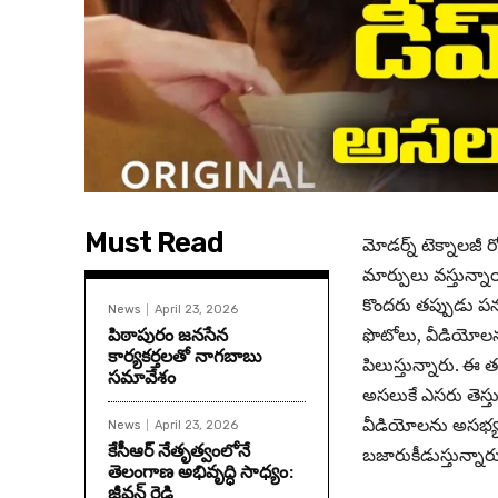
Must Read
మోడర్న్ టెక్నాలజీ 
మార్పులు వస్తున్నా
కొందరు తప్పుడు పన
News
April 23, 2026
పిఠాపురం జనసేన
ఫొటోలు, వీడియోలను మ
కార్యకర్తలతో నాగబాబు
పిలుస్తున్నారు. ఈ
సమావేశం
అసలుకే ఎసరు తెస్తు
వీడియోలను అసభ్యంగా
News
April 23, 2026
కేసీఆర్ నేతృత్వంలోనే
బజారుకీడుస్తున్నారు
తెలంగాణ అభివృద్ధి సాధ్యం:
జీవన్ రెడ్డి