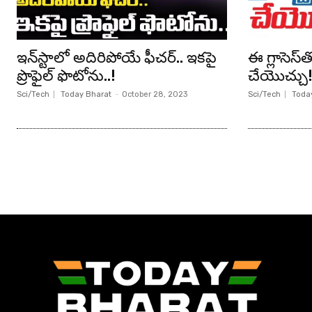
ఇన్‌స్టాలో అదిరిపోయే ఫీచర్.. ఇకపై
ఈ గ్లాసెస్‌తో
ప్రొఫైల్ ఫొటోను..!
చేయొచ్చు
Sci/Tech
Today Bharat
-
October 28, 2023
Sci/Tech
Toda