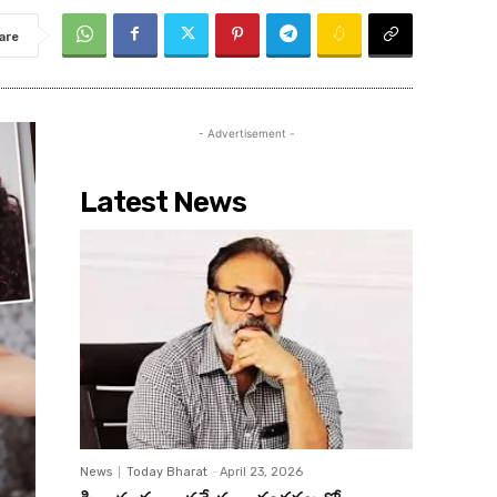
are
- Advertisement -
Latest News
News
Today Bharat
-
April 23, 2026