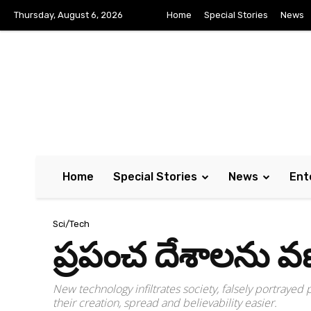
Thursday, August 6, 2026
Home
Special Stories
News
Home
Special Stories
News
Ent
Sci/Tech
ప్రపంచ దేశాలను వణిక
New technology infiltrates society, falsely portraye
their creation, spread and believability easier.