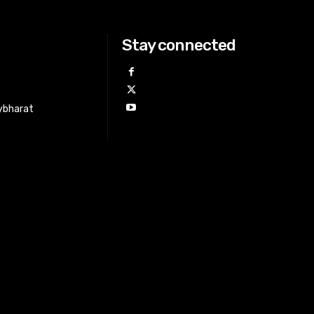
Stay connected
ybharat