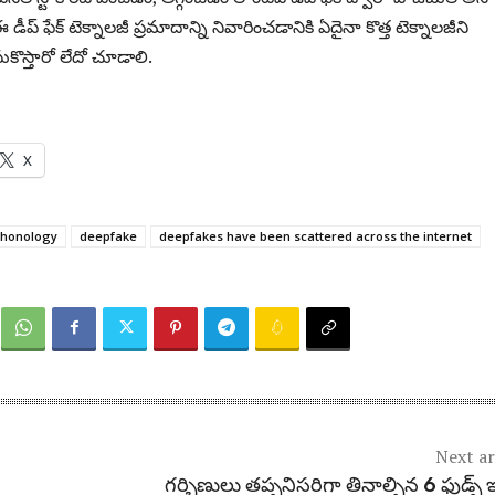
 డీప్ ఫేక్ టెక్నాలజీ ప్రమాదాన్ని నివారించడానికి ఏదైనా కొత్త టెక్నాలజీని
కొస్తారో లేదో చూడాలి.
X
chonology
deepfake
deepfakes have been scattered across the internet
Next ar
గర్భిణులు తప్పనిసరిగా తినాల్సిన 6 ఫుడ్స్ ఇ