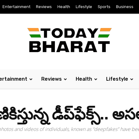
Entertainment
Reviews
Health
Lifestyle
Sports
Business
ertainment
Reviews
Health
Lifestyle
ిస్తున్న డీప్‌ఫేక్స్.. 
d photos and videos of individuals, known as “deepfakes” have be