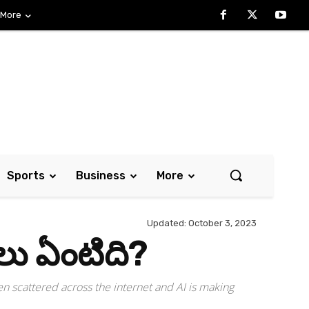
More
Sports
Business
More
Updated:
October 3, 2023
అసలు ఏంటిది?
en scattered across the internet and AI is making