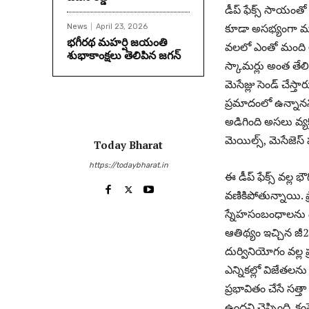
డీప్ ఫేక్స్ సాయంతో
కూడా అసభ్యంగా మార్
News
April 23, 2026
భగీరథ మహర్షి జయంతి
వలలో ఎంతో మంది అ
శుభాకాంక్షలు తెలిపిన జగన్‌
స్కామర్లు అంత తేలిగ్గ
మెసేజ్లు సెండ్ చేస
ప్రమాదంలో ఉన్నానని
అడిగింది అసలు వ్యక్త
మెయిల్స్, మెసేజెస్
Today Bharat
https://todaybharat.in
ఈ డీప్ ఫేక్స్ వల్
వణికిపోతున్నాయి. ఫ
స్నేహసంబంధాలను దె
ఆతిథ్యం ఇచ్చిన జీ20
దుర్వినియోగం వల్ల ప
ఎన్నికల్లో విజేతలను
ప్రభావితం చేసే సత్త
ఉందని చెప్పింది. కం