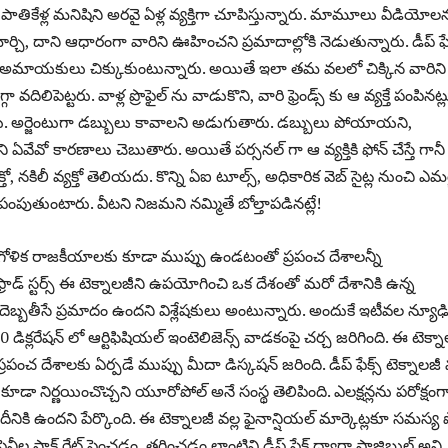
 పాతికేళ్ల మనిషిని అరవై ఏళ్ల వ్యక్తిగా చూపిస్తున్నారు. మామూలు వీడియోల
చి, దాని ఆధారంగా వారిని ఊహించని ప్రమాదాల్లోకి నెడుతున్నారు. డీప్ ఫేక
మాయకులు చిక్కుకుంటున్నారు. అయితే ఇలా తమ వలలో చిక్కిన వారిని
ా వదిలిపెట్టరు. వాళ్ల ప్రొఫైల్ ను వాడుకొని, వారి ఫ్రెండ్స్ కు ఆ వ్యక్తే పంపినట్
్తారు. అర్జెంటుగా డబ్బులు కావాలని అడుగుతారు. డబ్బులు పోయాయని,
 ఏవేవో కారణాలు చెబుతారు. అయితే పర్సనల్ గా ఆ వ్యక్తికి ఫోన్ చేస్తే గాన
ో, నకిలీ వ్యక్తో తెలియదు. కొన్ని ఏఐ టూల్స్, అధికారిక వెబ్ సైట్ల నుంచి ఎమర్జ
 పంపుతుంటారు. వీటని నిజమని నమ్మితే బోల్తాపడినట్లే!
ల భౌగోళిక రాజకీయాలకు కూడా ముప్పు ఉండటంతో ప్రపంచ దేశాలన్నీ
్రాడ్ స్టర్స్ ఈ టెక్నాలజీని ఉపయోగించి ఒక దేశంతో మరో దేశానికి ఉన్న
బ్బతీసే ప్రమాదం ఉందని విశ్లేషకులు అంటున్నారు. అందుకే ఇటీవల న్యూఢిల్
 డిక్లరేషన్ లో ఆర్టిఫిషియల్ ఇంటెలిజెన్స్ వాడకంపై చర్చ జరిగింది. ఈ టెక్న
్రపంచ దేశాలకు ఏర్పడే ముప్పు మీదా డిస్కషన్ జరింది. డీప్ ఫేక్స్ టెక్నాలజీ 
 కూడా నిర్ణయించొచ్చని యూరోపోల్ అనే సంస్థ తెలిపింది. ఎలక్షన్లను పరోక్షంగ
ా దీనికి ఉందని పేర్కొంది. ఈ టెక్నాలజీ వల్ల ఫైనాన్షియల్ మార్కెట్లకూ సమస్య
పెనీల స్టాక్ రేట్ పెంచడం, తగ్గించడం లాంటివి డీప్ ఫేక్ ద్వారా పాజిబుల్ అని