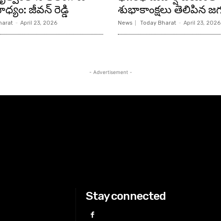
ధ్యం: జీవన్ రెడ్డి
శుభాకాంక్షలు తెలిపిన జగ
harat
-
April 23, 2026
News
Today Bharat
-
April 23, 2026
- Advertisement -
Stay connected