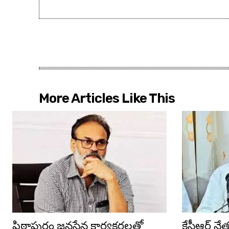
More Articles Like This
పిఠాపురం జనసేన కార్యకర్తలతో
కేసీఆర్ న