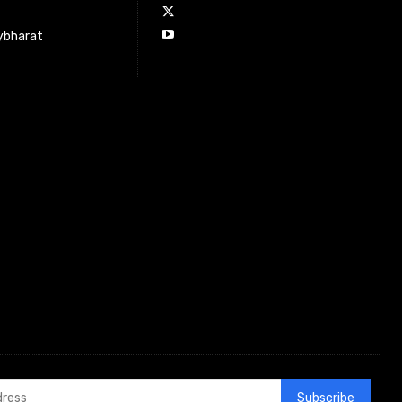
ybharat
Subscribe