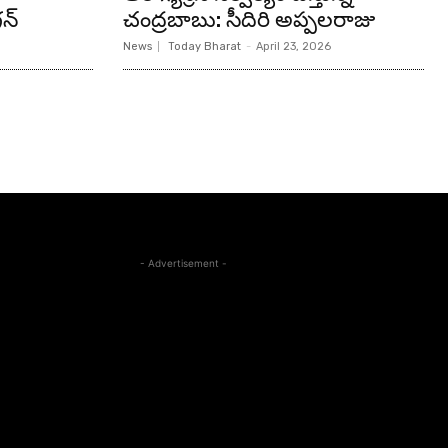
న్‌
చంద్రబాబు: సీదిరి అప్పలరాజు
News
Today Bharat
-
April 23, 2026
- Advertisement -