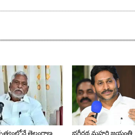
ేతృత్వంలోనే తెలంగాణ
భగీరథ మహర్షి జయంతి