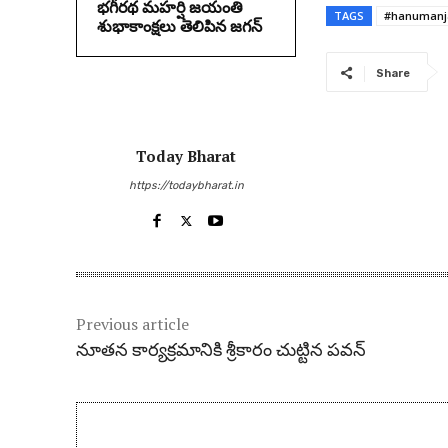
భగీరథ మహర్షి జయంతి
TAGS
#hanumanj
శుభాకాంక్షలు తెలిపిన జగన్‌
Share
Today Bharat
https://todaybharat.in
Previous article
నూత‌న కార్య‌క్ర‌మానికి శ్రీకారం చుట్టిన ప‌వ‌న్