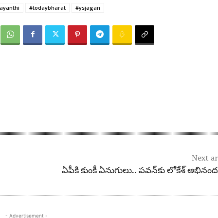
ayanthi
#todaybharat
#ysjagan
Next ar
ఏపీకి కుంకీ ఏనుగులు.. ప‌వ‌న్‌కు లోకేశ్ అభినంద
- Advertisement -