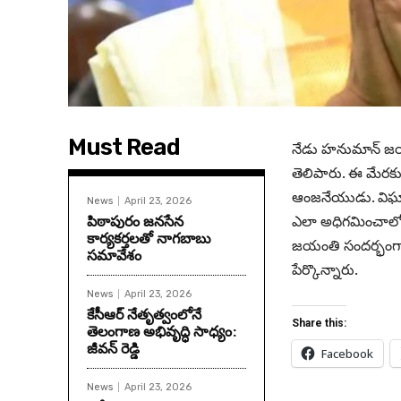
Must Read
నేడు హ‌నుమాన్ జ‌యంత
తెలిపారు. ఈ మేర‌కు 
ఆంజ‌నేయుడు. విఘ్
News
April 23, 2026
పిఠాపురం జనసేన
ఎలా అధిగమించాలో
కార్యకర్తలతో నాగబాబు
జయంతి సందర్భంగా ర
సమావేశం
పేర్కొన్నారు.
News
April 23, 2026
కేసీఆర్ నేతృత్వంలోనే
Share this:
తెలంగాణ అభివృద్ధి సాధ్యం:
జీవన్ రెడ్డి
Facebook
News
April 23, 2026