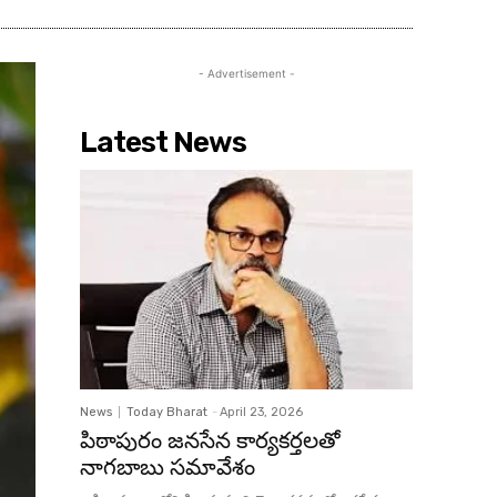
- Advertisement -
Latest News
News
Today Bharat
-
April 23, 2026
పిఠాపురం జనసేన కార్యకర్తలతో
నాగబాబు సమావేశం