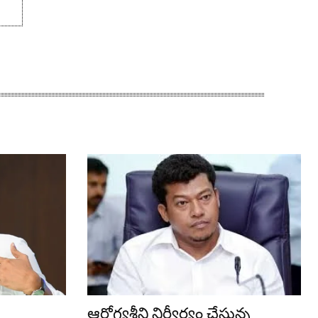
ఆరోగ్యశ్రీని నిర్వీర్యం చేస్తున్న