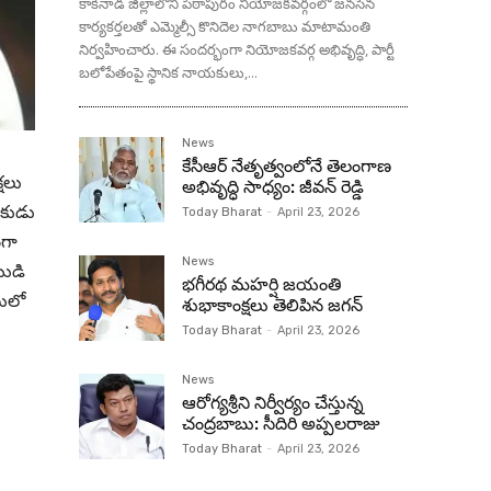
కాకినాడ జిల్లాలోని పిఠాపురం నియోజకవర్గంలో జనసేన
కార్యకర్తలతో ఎమ్మెల్సీ కొనిదెల నాగబాబు మాటామంతి
నిర్వహించారు. ఈ సందర్భంగా నియోజకవర్గ అభివృద్ధి, పార్టీ
బలోపేతంపై స్థానిక నాయకులు,...
News
కేసీఆర్ నేతృత్వంలోనే తెలంగాణ
ష‌లు
అభివృద్ధి సాధ్యం: జీవన్ రెడ్డి
ధ‌కుడు
Today Bharat
-
April 23, 2026
ంగా
News
ుడి
భగీరథ మహర్షి జయంతి
టులో
శుభాకాంక్షలు తెలిపిన జగన్‌
Today Bharat
-
April 23, 2026
News
ఆరోగ్యశ్రీని నిర్వీర్యం చేస్తున్న
చంద్రబాబు: సీదిరి అప్పలరాజు
Today Bharat
-
April 23, 2026