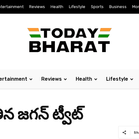
tertainment
Reviews
Health
Lifestyle
Sports
Business
Mo
ertainment
Reviews
Health
Lifestyle
‌గ‌న్ ట్వీట్‌
Sh