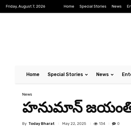
Friday, August 7, 2026
Home
Special Stories
News
En
Home
Special Stories
News
Ent
News
హ‌నుమాన్ జ‌యంతిన జ
By
Today Bharat
134
0
May 22, 2025