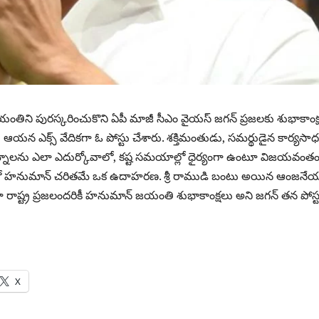
ిని పుర‌స్క‌రించుకొని ఏపీ మాజీ సీఎం వైయ‌స్ జ‌గ‌న్ ప్ర‌జ‌ల‌కు శుభాకాంక్
ఆయ‌న ఎక్స్ వేదిక‌గా ఓ పోస్టు చేశారు. శ‌క్తిమంతుడు, స‌మ‌ర్థుడైన కార్య‌సా
నాలను ఎలా ఎదుర్కోవాలో, కష్ట సమయాల్లో ధైర్యంగా ఉంటూ విజయవంత
 హనుమాన్ చరితమే ఒక ఉదాహరణ. శ్రీ రాముడి బంటు అయిన ఆంజనేయ
ాష్ట్ర ప్రజలందరికీ హనుమాన్ జయంతి శుభాకాంక్షలు అని జ‌గ‌న్ త‌న పోస్
X