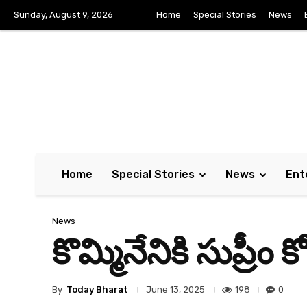
Sunday, August 9, 2026
Home
Special Stories
News
Home
Special Stories
News
Ent
News
కొమ్మినేనికి సుప్రీం 
By
Today Bharat
198
0
June 13, 2025