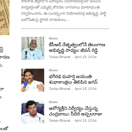
కాకినాడ జిల్లాలోని పిఠాపురం నియోజకవర్గంలో జనసేన
కార్యకర్తలతో ఎమ్మెల్సీ కొనిదెల నాగబాబు మాటామంతి
నిర్వహించారు. ఈ సందర్భంగా నియోజకవర్గ అభివృద్ధి, పార్టీ
బలోపేతంపై స్థానిక నాయకులు,...
News
కేసీఆర్ నేతృత్వంలోనే తెలంగాణ
ట్
అభివృద్ధి సాధ్యం: జీవన్ రెడ్డి
ిచార‌ణ
Today Bharat
-
April 23, 2026
ు.
News
భగీరథ మహర్షి జయంతి
శుభాకాంక్షలు తెలిపిన జగన్‌
ారా
Today Bharat
-
April 23, 2026
ం
News
ఆరోగ్యశ్రీని నిర్వీర్యం చేస్తున్న
చంద్రబాబు: సీదిరి అప్పలరాజు
.
Today Bharat
-
April 23, 2026
నల‌తో