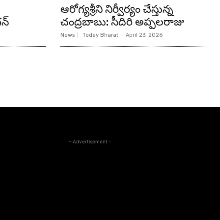
ఆరోగ్యశ్రీని నిర్వీర్యం చేస్తున్న
న్‌
చంద్రబాబు: సీదిరి అప్పలరాజు
News
Today Bharat
-
April 23, 2026
- Advertisement -