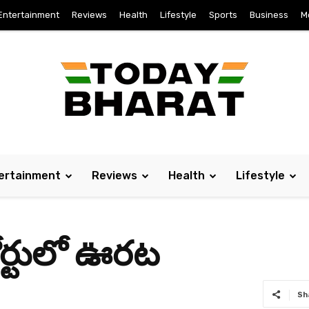
Entertainment
Reviews
Health
Lifestyle
Sports
Business
M
ertainment
Reviews
Health
Lifestyle
కోర్టులో ఊర‌ట‌
Sh