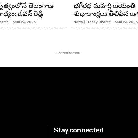
ేతృత్వంలోనే తెలంగాణ
భగీరథ మహర్షి జయంతి
ధ్యం: జీవన్ రెడ్డి
శుభాకాంక్షలు తెలిపిన జగ
harat
-
April 23, 2026
News
Today Bharat
-
April 23, 2026
- Advertisement -
Stay connected