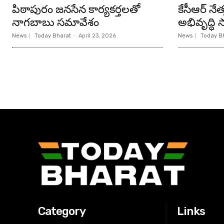
పిఠాపురం జనసేన కార్యకర్తలతో
కేసీఆర్ న
నాగబాబు సమావేశం
అభివృద్ధి సా
News
Today Bharat
-
April 23, 2026
News
Today B
Category
Links