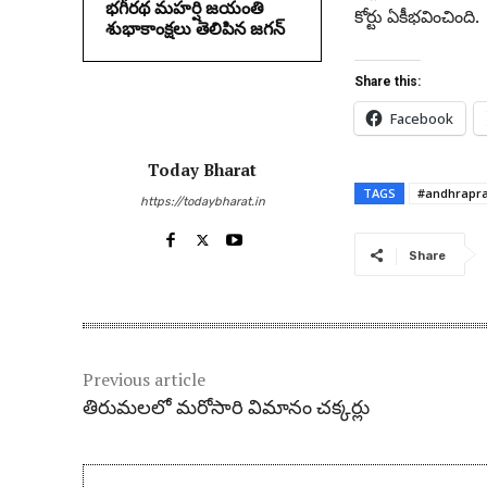
భగీరథ మహర్షి జయంతి
కోర్టు ఏకీభవించింది.
శుభాకాంక్షలు తెలిపిన జగన్‌
Share this:
Facebook
Today Bharat
TAGS
#andhrapr
https://todaybharat.in
Share
Previous article
తిరుమ‌లలో మ‌రోసారి విమానం చ‌క్క‌ర్లు