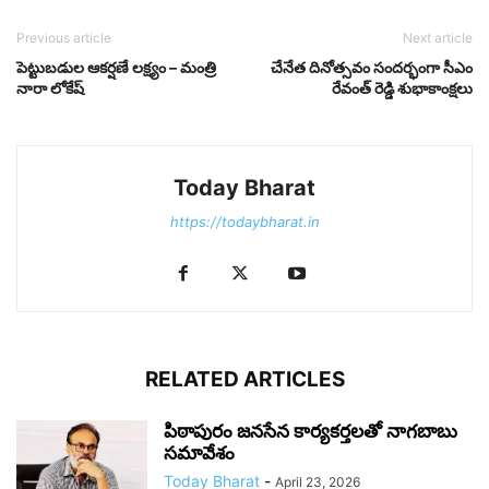
Previous article
Next article
పెట్టుబడుల ఆకర్షణే లక్ష్యం – మంత్రి
చేనేత దినోత్సవం సందర్భంగా సీఎం
నారా లోకేష్
రేవంత్ రెడ్డి శుభాకాంక్షలు
Today Bharat
https://todaybharat.in
RELATED ARTICLES
పిఠాపురం జనసేన కార్యకర్తలతో నాగబాబు
సమావేశం
Today Bharat
-
April 23, 2026