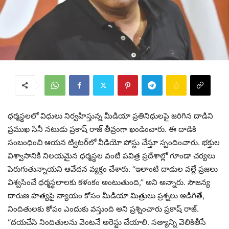
ధర్మస్థలలో విధులు నిర్వహిస్తున్న మీడియా ప్రతినిధులపై జరిగిన దాడిని
ప్రముఖ సినీ నటుడు ప్రకాష్ రాజ్ తీవ్రంగా ఖండించారు. ఈ దాడికి
సంబంధించి ఆయన ట్విటర్‌లో వీడియో పోస్టు చేస్తూ స్పందించారు. భక్తుల
విశ్వాసానికి నిలయమైన ధర్మస్థల వంటి పవిత్ర ప్రదేశాల్లో గూండా చర్యలు
పెరుగుతున్నాయని ఆవేదన వ్యక్తం చేశారు. ‘‘ఇలాంటి దాడుల వల్లే ప్రజలు
విశ్వసించే ధర్మస్థలాలకు కళంకం అంటుతుంది,’’ అని అన్నారు. సౌజన్య
దారుణ హత్యపై న్యాయం కోసం మీడియా మిత్రులు ప్రశ్నలు అడిగితే,
నిందితులకు కోపం ఎందుకు వస్తుంది అని ప్రశ్నించారు ప్రకాష్ రాజ్.
‘‘దయచేసి నిందితులను వెంటనే అరెస్టు చేయాలి. సత్యాన్ని వెలికితీసే