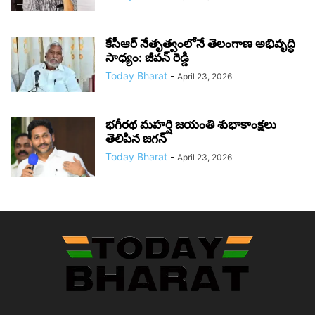
కేసీఆర్ నేతృత్వంలోనే తెలంగాణ అభివృద్ధి
సాధ్యం: జీవన్ రెడ్డి
Today Bharat
-
April 23, 2026
భగీరథ మహర్షి జయంతి శుభాకాంక్షలు
తెలిపిన జగన్‌
Today Bharat
-
April 23, 2026