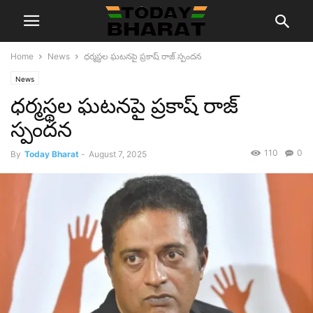
Home
News
ధర్మస్థల ఘటనపై ప్రకాష్ రాజ్ స్పందన
News
ధర్మస్థల ఘటనపై ప్రకాష్ రాజ్
స్పందన
110
0
By
Today Bharat
-
August 7, 2025