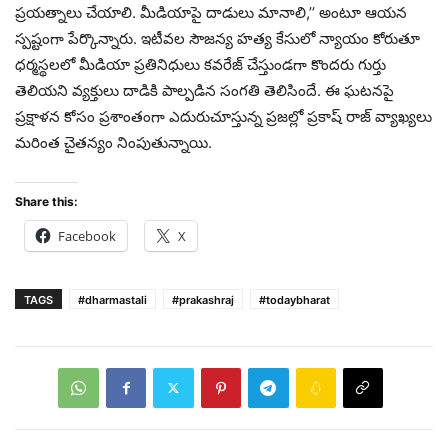
ప్రయత్నాలు చేయాలి. మీడియాపై దాడులు మానాలి,’’ అంటూ ఆయన
స్పష్టంగా పేర్కొన్నారు. ఇటీవల సౌజన్య హత్య కేసులో న్యాయం కోరుతూ
ధర్మస్థలలో మీడియా ప్రతినిధులు కవరేజ్ చేస్తుండగా కొందరు గుర్తు
తెలియని వ్యక్తులు దాడికి పాల్పడిన సంగతి తెలిసిందే. ఈ ఘటనపై
ప్రక్షాళన కోసం ప్రశాంతంగా ఎదురుచూస్తున్న ప్రజల్లో ప్రకాష్ రాజ్ వ్యాఖ్యలు
మరింత చైతన్యం నింపుతున్నాయి.
Share this:
Facebook
X
TAGS
#dharmastali
#prakashraj
#todaybharat