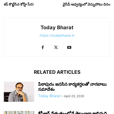
క‌ప్ కొట్టేసిన కోహ్లీ సేన‌!
వైసీపీ ఆధ్వర్యంలో వెన్నుపోటు దినం
Today Bharat
https://todaybharat.in
RELATED ARTICLES
పిఠాపురం జనసేన కార్యకర్తలతో నాగబాబు
సమావేశం
Today Bharat
-
April 23, 2026
కేసీఆర్ నేతృత్వంలోనే తెలంగాణ అభివృద్ధి