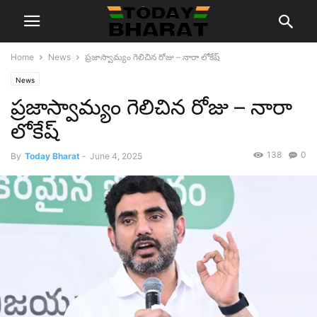
Home
News
ప్రజాస్వామ్యం గెలిచిన రోజు – నారా లోకేష్
News
ప్రజాస్వామ్యం గెలిచిన రోజు – నారా
లోకేష్
138
0
By
Today Bharat
-
June 4, 2025