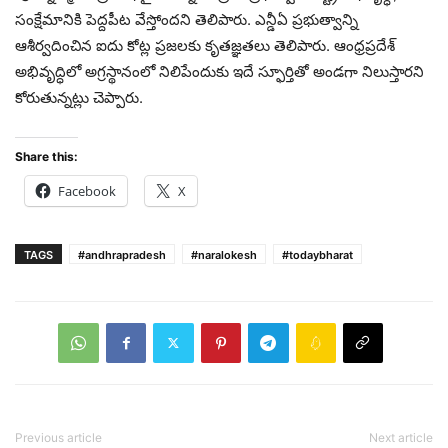
సంక్షేమానికి పెద్దపీట వేస్తోంద‌ని తెలిపారు. ఎన్డీఏ ప్రభుత్వాన్ని
ఆశీర్వదించిన ఐదు కోట్ల ప్రజలకు కృతజ్ఞతలు తెలిపారు. ఆంధ్రప్రదేశ్
అభివృద్ధిలో అగ్రస్థానంలో నిలిపేందుకు ఇదే స్ఫూర్తితో అండగా నిలుస్తారని
కోరుతున్న‌ట్లు చెప్పారు.
Share this:
Facebook
X
TAGS
#andhrapradesh
#naralokesh
#todaybharat
Previous article
Next article