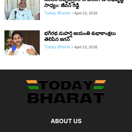
సాధ్యం: జీవన్ రెడ్డి
Today Bharat
-
April 23, 2026
భగీరథ మహర్షి జయంతి శుభాకాంక్షలు
తెలిపిన జగన్‌
Today Bharat
-
April 23, 2026
ABOUT US