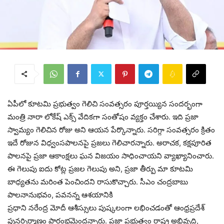
ఏపీలో కూట‌మి ప్ర‌భుత్వం గెలిచి సంవ‌త్స‌రం పూర్త‌య్యిన సంద‌ర్భంగా
మంత్రి నారా లోకేష్ ఎక్స్ వేదిక‌గా సంతోషం వ్య‌క్తం చేశారు. ఇది ప్ర‌జా
స్వామ్యం గెలిచిన రోజు అని ఆయ‌న పేర్కొన్నారు. సరిగ్గా సంవత్సరం క్రితం
ఇదే రోజున విధ్వంసపాలనపై ప్రజలు గెలిచార‌న్నారు. అరాచక, కక్షపూరిత
పాలనపై ప్రజా ఆకాంక్షలు ఘన విజయం సాధించాయ‌ని వ్యాఖ్యానించారు.
ఈ గెలుపు ఐదు కోట్ల ప్రజల గెలుపు అని, ప్రజా తీర్పు మా కూటమి
బాధ్యతను మరింత పెంచింద‌ని రాసుకొచ్చారు. సీఎం చంద్ర‌బాబు
పాలనానుభవం, పవనన్న ఆశయానికి
ప్ర‌ధాని న‌రేంద్ర మోదీ ఆశీస్సులు పుష్కలంగా లభించడంతో ఆంధ్రప్రదేశ్
పునర్నిర్మాణం ప్రారంభమైంద‌న్నారు. ప్రజా ప్రభుత్వం రాష్ట్ర అభివృద్ధి,