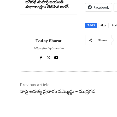
భగీరథ మహర్షి జయంతి
శుభాకాంక్షలు తెలిపిన జగన్‌
Facebook
TAGS
#kcr
#te
Today Bharat
Share
https://todaybharat.in
Previous article
నాపై అస‌త్య ప్ర‌చారం న‌మ్మొద్దు – ముద్ర‌గ‌డ‌