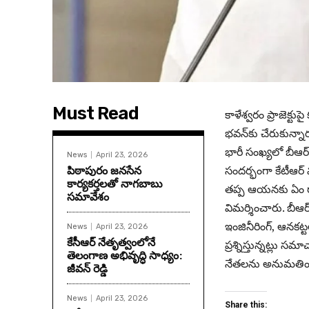
Must Read
కాళేశ్వరం ప్రాజెక్టు
భ‌వ‌న్‌కు చేరుకున్నా
భారీ సంఖ్య‌లో బీఆర్‌
News
April 23, 2026
పిఠాపురం జనసేన
సంద‌ర్భంగా కేటీఆర్ 
కార్యకర్తలతో నాగబాబు
త‌ప్ప ఆయ‌న‌కు ఏం రా
సమావేశం
విమ‌ర్శించారు. బీఆర్‌క
ఇంజినీరింగ్‌, ఆనకట్
News
April 23, 2026
కేసీఆర్ నేతృత్వంలోనే
ప్ర‌శ్నిస్తున్న‌ట్లు 
తెలంగాణ అభివృద్ధి సాధ్యం:
నేతలను అనుమ‌తిం
జీవన్ రెడ్డి
News
April 23, 2026
Share this: