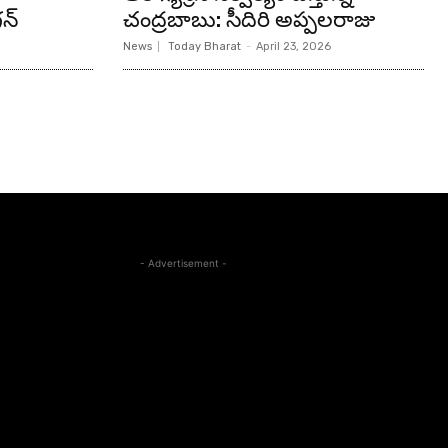
న్‌
చంద్రబాబు: సీదిరి అప్పలరాజు
News
Today Bharat
-
April 23, 2026
- Advertisement -