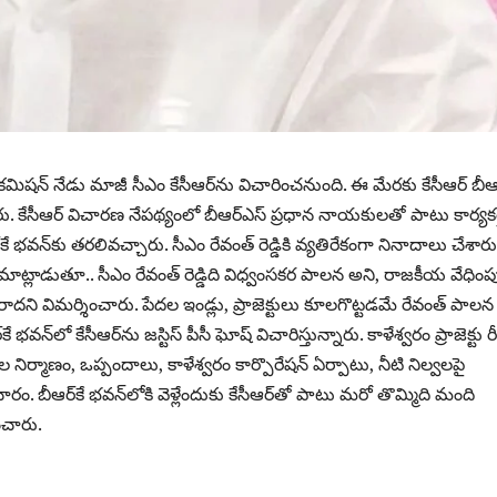
పై కమిషన్ నేడు మాజీ సీఎం కేసీఆర్‌ను విచారించ‌నుంది. ఈ మేర‌కు కేసీఆర్ బీఆర
రు. కేసీఆర్ విచార‌ణ నేప‌థ్యంలో బీఆర్ఎస్ ప్ర‌ధాన నాయ‌కుల‌తో పాటు కార్య‌క‌ర
కే భ‌వ‌న్‌కు త‌ర‌లివ‌చ్చారు. సీఎం రేవంత్ రెడ్డికి వ్య‌తిరేకంగా నినాదాలు చేశార
మాట్లాడుతూ.. సీఎం రేవంత్ రెడ్డిది విధ్వంస‌క‌ర పాల‌న అని, రాజ‌కీయ వేధిం
ద‌ని విమ‌ర్శించారు. పేద‌ల ఇండ్లు, ప్రాజెక్టులు కూల‌గొట్ట‌డ‌మే రేవంత్ పాల‌
ే భవన్‌లో కేసీఆర్‌ను జస్టిస్‌ పీసీ ఘోష్ విచారిస్తున్నారు. కాళేశ్వరం ప్రాజెక్టు రీ
టల నిర్మాణం, ఒప్పందాలు, కాళేశ్వరం కార్పొరేషన్‌ ఏర్పాటు, నీటి నిల్వలపై
సమాచారం. బీఆర్‌కే భవన్‌లోకి వెళ్లేందుకు కేసీఆర్‌తో పాటు మ‌రో తొమ్మిది మంది
చారు.