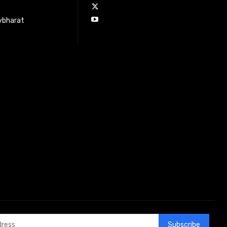
ybharat
Subscribe