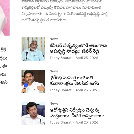
కాకినాడ జిల్లాలోని పిఠాపురం నియోజకవర్గంలో జనసేన
కార్యకర్తలతో ఎమ్మెల్సీ కొనిదెల నాగబాబు మాటామంతి
నిర్వహించారు. ఈ సందర్భంగా నియోజకవర్గ అభివృద్ధి, పార్టీ
బలోపేతంపై స్థానిక నాయకులు,...
News
కేసీఆర్ నేతృత్వంలోనే తెలంగాణ
్‌కే
అభివృద్ధి సాధ్యం: జీవన్ రెడ్డి
్త‌లు
Today Bharat
-
April 23, 2026
ు. ఈ
News
పులు
భగీరథ మహర్షి జయంతి
న అని
శుభాకాంక్షలు తెలిపిన జగన్‌
Today Bharat
-
April 23, 2026
News
ఆరోగ్యశ్రీని నిర్వీర్యం చేస్తున్న
చంద్రబాబు: సీదిరి అప్పలరాజు
Today Bharat
-
April 23, 2026