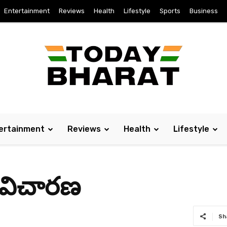
Entertainment
Reviews
Health
Lifestyle
Sports
Business
ertainment
Reviews
Health
Lifestyle
 విచార‌ణ‌
Sh