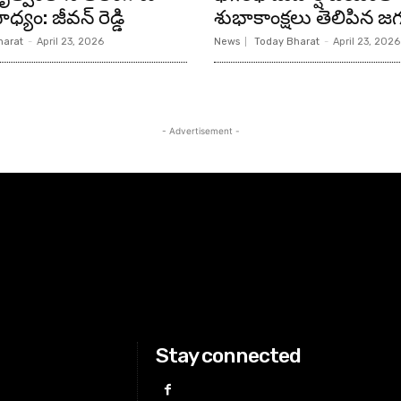
ధ్యం: జీవన్ రెడ్డి
శుభాకాంక్షలు తెలిపిన జగ
harat
-
April 23, 2026
News
Today Bharat
-
April 23, 2026
- Advertisement -
Stay connected