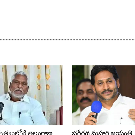
ేతృత్వంలోనే తెలంగాణ
భగీరథ మహర్షి జయంతి