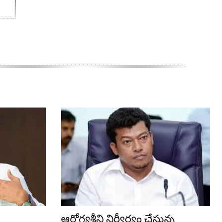
ఆరోగ్యశ్రీని నిర్వీర్యం చేస్తున్న