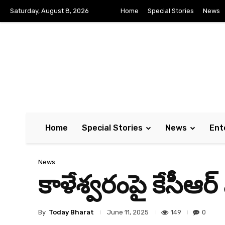
Saturday, August 8, 2026
Home
Special Stories
News
Home
Special Stories
News
Ent
News
కాళేశ్వ‌రంపై కేసీఆర్
By
Today Bharat
149
0
June 11, 2025