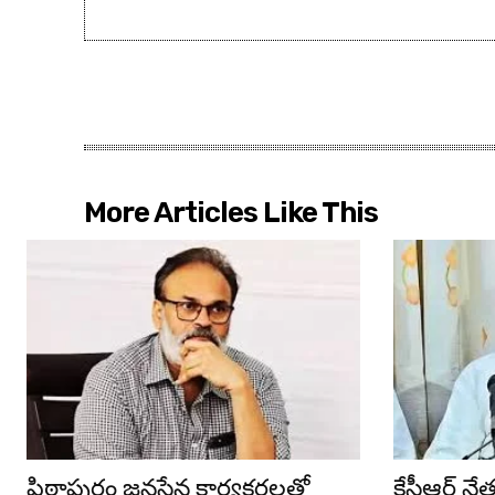
More Articles Like This
పిఠాపురం జనసేన కార్యకర్తలతో
కేసీఆర్ న