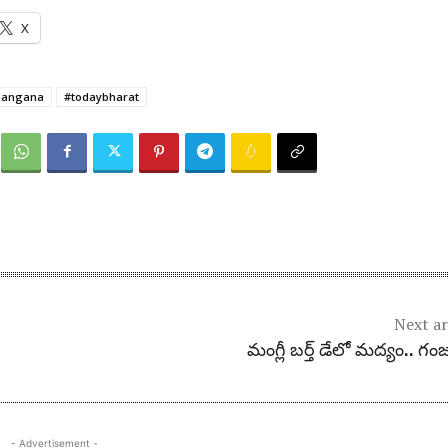
X
langana
#todaybharat
Next ar
మంగ్లీ బ‌ర్త్ డేలో మ‌ద్యం.. గ
- Advertisement -