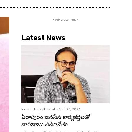
- Advertisement -
Latest News
News
Today Bharat
-
April 23, 2026
పిఠాపురం జనసేన కార్యకర్తలతో
నాగబాబు సమావేశం