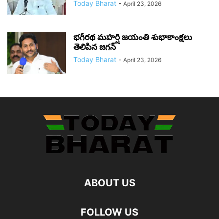
Today Bharat
-
April 23, 2026
భగీరథ మహర్షి జయంతి శుభాకాంక్షలు
తెలిపిన జగన్‌
Today Bharat
-
April 23, 2026
ABOUT US
FOLLOW US