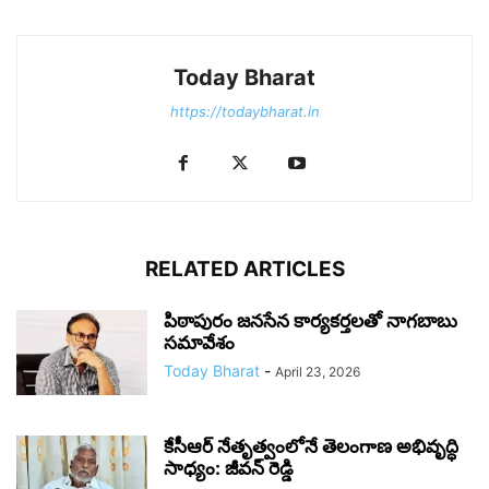
Today Bharat
https://todaybharat.in
RELATED ARTICLES
పిఠాపురం జనసేన కార్యకర్తలతో నాగబాబు
సమావేశం
Today Bharat
-
April 23, 2026
కేసీఆర్ నేతృత్వంలోనే తెలంగాణ అభివృద్ధి
సాధ్యం: జీవన్ రెడ్డి