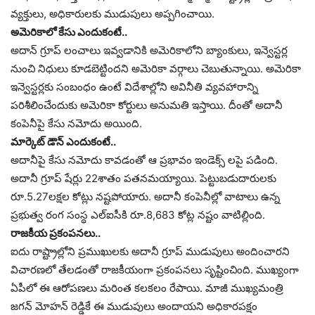
వ్యక్తులు, అధికారులకు ముడుపులు అప్పగించాయి.
అమెరికాలో కేసు ఎందుకంటే..
అదాన్ గ్రూప్ లంచాలు ఇవ్వడానికి అమెరికాలోని బ్యాంకులు, ఇన్వెస్టర్ల
నుంచి నిధులు కూడబెట్టిందని అమెరికా వర్గాలు చెబుతున్నాయి. అమెరికా
ఇన్వెస్టర్లకు సంబంధం ఉంటే విదేశాల్లోని అవినీతి వ్యవహారాన్ని
పరిశీలించేందుకు అమెరికా కోర్టులు అనుమతి ఇస్తాయి. దీంతో అదానీ
కంపెనీపై కేసు నమోదు అయింది.
మార్కెట్ డౌన్ ఎందుకంటే..
అదానీపై కేసు నమోదు కావడంతో ఆ ప్రభావం ఇండెక్స్ లపై పడింది.
అదానీ గ్రూప్ షేర్లు 22శాతం పతనమయ్యాయి. పెట్టుబడుదారులకు
రూ.5.27లక్షల కోట్లు నష్టపోయారు. అదానీ కంపెనీల్లో వాటాలు ఉన్న
ప్రభుత్వ రంగ సంస్థ ఎల్ఐసీకి రూ.8,683 కోట్ల నష్టం వాటిల్లింది.
రాజకీయ ప్రకంపనలు..
ఐదు రాష్ట్రాల్లోని ప్రముఖులకు అదానీ గ్రూప్ ముడుపులు అందించారని
విచారణలో తేలడంతో రాజకీయంగా ప్రకంపనలు సృష్టించింది. ముఖ్యంగా
ఏపీలో ఈ ఆరోపణలు మరింత కలకలం రేపాయి. మాజీ ముఖ్యమంత్రి
జగన్ మోహన్ రెడ్డికే ఈ ముడుపులు అందాయని అధికారపక్షం