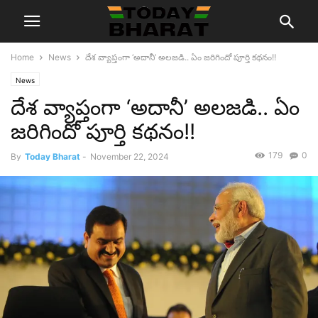
Home
News
దేశ వ్యాప్తంగా ‘అదానీ’ అలజడి.. ఏం జరిగిందో పూర్తి కథనం!!
News
దేశ వ్యాప్తంగా ‘అదానీ’ అలజడి.. ఏం
జరిగిందో పూర్తి కథనం!!
179
0
By
Today Bharat
-
November 22, 2024