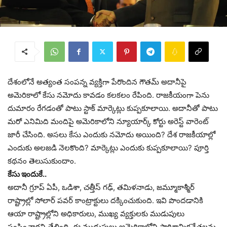
దేశంలోనే అత్యంత సంపన్న వ్యక్తిగా పేరొందిన గౌతమ్ అదానీపై
అమెరికాలో కేసు నమోదు కావడం కలకలం రేపింది. రాజకీయంగా పెను
దుమారం రేగడంతో పాటు స్టాక్ మార్కెట్లు కుప్పకూలాయి. అదానీతో పాటు
మరో ఎనిమిది మందిపై అమెరికాలోని న్యూయార్క్ కోర్టు అరెస్ట్ వారెంట్
జారీ చేసింది. అసలు కేసు ఎందుకు నమోదు అయింది? దేశ రాజకీయాల్లో
ఎందుకు అలజడి నెలకొంది? మార్కెట్లు ఎందుకు కుప్పకూలాయి? పూర్తి
కథనం తెలుసుకుందాం.
కేసు ఇందుకే..
అదానీ గ్రూప్ ఏపీ, ఒడిశా, చత్తీస్ గఢ్, తమిళనాడు, జమ్మూకాశ్మీర్
రాష్ట్రాల్లో సోలార్ పవర్ కాంట్రాక్టులు దక్కించుకుంది. ఇవి పొందడానికి
ఆయా రాష్ట్రాల్లోని అధికారులు, ముఖ్య వ్యక్తులకు ముడుపులు
పంపించారని తేలింది. ఈ ముడుపులు అమెరికాలోని పారిశ్రామికవేత్తలను