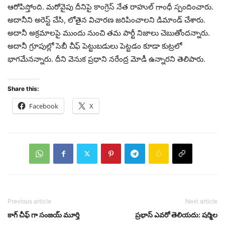
ఆరోపిస్తోంది. మరోవైపు దీనిపై కాంగ్రెస్ నేత రాహుల్ గాంధీ స్పందించారు.
అదానీని అరెస్ట్ చేసి, లోతైన విచారణ జరిపించాలని డిమాండ్ చేశారు.
అదానీ అక్రమాలపై ముందు నుంచి తమ పార్టీ నిజాలు చెబుతోందన్నారు.
అదానీ గ్రూపుల్లో సెబీ చీఫ్ పెట్టుబడులు పెట్టడం కూడా కుట్రలో
భాగమేనన్నారు. దీని వెనుక ప్రధాని నరేంద్ర మోడీ ఉన్నారని తెలిపారు.
Share this:
Facebook
X
Previous article
Next article
కాగ్ చీఫ్ గా సంజయ్ మూర్తి
ప్రభాస్ ఎవరో తెలియదు: షర్మిల