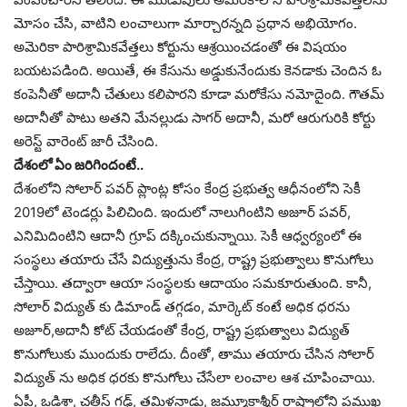
మోసం చేసి, వాటిని లంచాలుగా మార్చారన్నది ప్రధాన అభియోగం.
అమెరికా పారిశ్రామికవేత్తలు కోర్టును ఆశ్రయించడంతో ఈ విషయం
బయటపడింది. అయితే, ఈ కేసును అడ్డుకునేందుకు కెనడాకు చెందిన ఓ
కంపెనీతో అదానీ చేతులు కలిపారని కూడా మరోకేసు నమోదైంది. గౌతమ్
అదానీతో పాటు అతని మేనల్లుడు సాగర్ అదానీ, మరో ఆరుగురికి కోర్టు
అరెస్ట్ వారెంట్ జారీ చేసింది.
దేశంలో ఏం జరిగిందంటే..
దేశంలోని సోలార్ పవర్ ప్లాంట్ల కోసం కేంద్ర ప్రభుత్వ ఆధీనంలోని సెకీ
2019లో టెండర్లు పిలిచింది. ఇందులో నాలుగింటిని అజూర్ పవర్,
ఎనిమిదింటిని ఆదానీ గ్రూప్ దక్కించుకున్నాయి. సెకీ ఆధ్వర్యంలో ఈ
సంస్థలు తయారు చేసే విద్యుత్తును కేంద్ర, రాష్ట్ర ప్రభుత్వాలు కొనుగోలు
చేస్తాయి. తద్వారా ఆయా సంస్థలకు ఆదాయం సమకూరుతుంది. కానీ,
సోలార్ విద్యుత్ కు డిమాండ్ తగ్గడం, మార్కెట్ కంటే అధిక ధరను
అజూర్,అదానీ కోట్ చేయడంతో కేంద్ర, రాష్ట్ర ప్రభుత్వాలు విద్యుత్
కొనుగోలుకు ముందుకు రాలేదు. దీంతో, తాము తయారు చేసిన సోలార్
విద్యుత్ ను అధిక ధరకు కొనుగోలు చేసేలా లంచాల ఆశ చూపించాయి.
ఏపీ, ఒడిశా, చత్తీస్ గఢ్, తమిళనాడు, జమ్మూకాశ్మీర్ రాష్ట్రాల్లోని ప్రముఖ