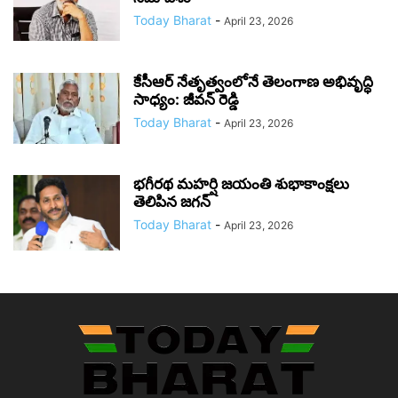
Today Bharat
-
April 23, 2026
కేసీఆర్ నేతృత్వంలోనే తెలంగాణ అభివృద్ధి
సాధ్యం: జీవన్ రెడ్డి
Today Bharat
-
April 23, 2026
భగీరథ మహర్షి జయంతి శుభాకాంక్షలు
తెలిపిన జగన్‌
Today Bharat
-
April 23, 2026