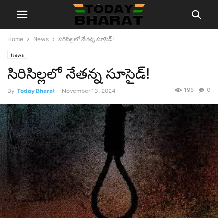
Home
News
సిరిసిల్లలో నేతన్న సూసైడ్!
News
సిరిసిల్లలో నేతన్న సూసైడ్!
195
0
By
Today Bharat
-
November 13, 2024