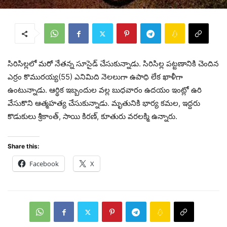
సిరిసిల్లలో మరో నేతన్న సూసైడ్ చేసుకున్నాడు. సిరిసిల్ల పట్టణానికి చెందిన
ఎర్రం కొమురయ్య(55) ఎనిమిది నెలలుగా ఉపాధి లేక ఖాళీగా
ఉంటున్నాడు. ఆర్థిక ఇబ్బందుల వల్ల బుధవారం ఉదయం ఇంట్లో ఉరి
వేసుకొని ఆత్మహత్య చేసుకున్నాడు. మృతునికి భార్య కమల, ఇద్దరు
కొడుకులు శ్రీకాంత్, సాయి కిరణ్, కూతురు వరలక్మి ఉన్నారు.
Share this:
Facebook
X