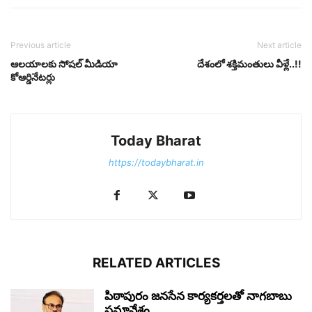
Previous article
Next article
ఆలయాలకు సోషల్ మీడియా
దేశంలో శక్తిమంతులు వీళ్లే..!!
కోఆర్డినేటర్లు
Today Bharat
https://todaybharat.in
RELATED ARTICLES
పిఠాపురం జనసేన కార్యకర్తలతో నాగబాబు
సమావేశం