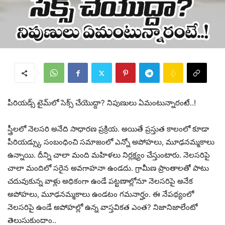
పీరియడ్స్ టైమ్‌లో సెక్స్ చేయొద్దా? నిపుణులు ఏమంటున్నారంటే..!
స్త్రీలలో నెలసరి అనేది సాధారణ ప్రక్రియ. అయితే ప్రస్తుత కాలంలో కూడా
పీరియడ్స్కు సంబంధించి సమాజంలో ఎన్నో అపోహలు, మూఢనమ్మకాలు
ఉన్నాయి. దీన్ని చాలా మంది మహిళలు నిర్లక్ష్యం చేస్తుంటారు. నెలసరిపై
చాలా మందిలో సరైన అవగాహనా ఉండదు. గ్రామీణ ప్రాంతాలతో పాటు
చదువుకున్న వాళ్లు అధికంగా ఉండే పట్టణాల్లోనూ నెలసరిపై అనేక
అపోహలు, మూఢనమ్మకాలు ఉండటం గమనార్హం. ఈ నేపథ్యంలో
నెలసరిపై ఉండే అపోహల్లో ఉన్న వాస్తవికత ఎంత? నిజానిజాలేంటో
తెలుసుకుందాం..