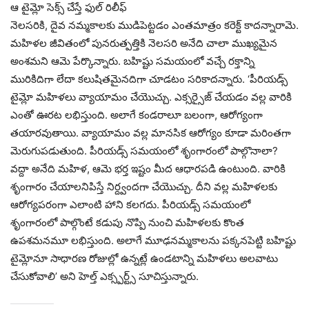
ఆ టైమ్లో సెక్స్ చేస్తే ఫుల్ రిలీఫ్
నెలసరికి, దైవ నమ్మకాలకు ముడిపెట్టడం ఎంతమాత్రం కరెక్ట్ కాదన్నారామె.
మహిళల జీవితంలో పునరుత్పత్తికి నెలసరి అనేది చాలా ముఖ్యమైన
అంశమని ఆమె పేర్కొన్నారు. బహిష్టు సమయంలో వచ్చే రక్తాన్ని
మురికిదిగా లేదా కలుషితమైనదిగా చూడటం సరికాదన్నారు. ‘పీరియడ్స్
టైమ్లో మహిళలు వ్యాయామం చేయొచ్చు. ఎక్సర్సైజ్ చేయడం వల్ల వారికి
ఎంతో ఊరట లభిస్తుంది. అలాగే కండరాలూ బలంగా, ఆరోగ్యంగా
తయారవుతాయి. వ్యాయామం వల్ల మానసిక ఆరోగ్యం కూడా మరింతగా
మెరుగుపడుతుంది. పీరియడ్స్ సమయంలో శృంగారంలో పాల్గొనాలా?
వద్దా అనేది మహిళ, ఆమె భర్త ఇష్టం మీద ఆధారపడి ఉంటుంది. వారికి
శృంగారం చేయాలనిపిస్తే నిర్ద్వందగా చేయొచ్చు. దీని వల్ల మహిళలకు
ఆరోగ్యపరంగా ఎలాంటి హాని కలగదు. పీరియడ్స్ సమయంలో
శృంగారంలో పాల్గొంటే కడుపు నొప్పి నుంచి మహిళలకు కొంత
ఉపశమనమూ లభిస్తుంది. అలాగే మూఢనమ్మకాలను పక్కనపెట్టి బహిష్టు
టైమ్లోనూ సాధారణ రోజుల్లో ఉన్నట్లే ఉండటాన్ని మహిళలు అలవాటు
చేసుకోవాలి’ అని హెల్త్ ఎక్స్పర్ట్స్ సూచిస్తున్నారు.