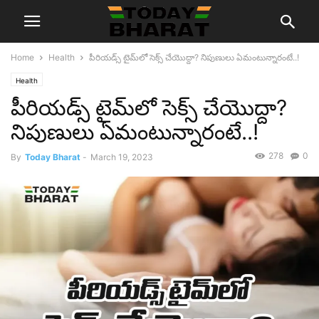
Home
Health
పీరియడ్స్ టైమ్‌లో సెక్స్ చేయొద్దా? నిపుణులు ఏమంటున్నారంటే..!
Health
పీరియడ్స్ టైమ్‌లో సెక్స్ చేయొద్దా?
నిపుణులు ఏమంటున్నారంటే..!
278
0
By
Today Bharat
-
March 19, 2023