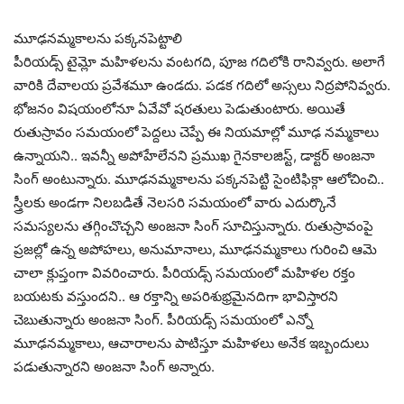
మూఢనమ్మకాలను పక్కనపెట్టాలి
పీరియడ్స్ టైమ్లో మహిళలను వంటగది, పూజ గదిలోకి రానివ్వరు. అలాగే
వారికి దేవాలయ ప్రవేశమూ ఉండదు. పడక గదిలో అస్సలు నిద్రపోనివ్వరు.
భోజనం విషయంలోనూ ఏవేవో షరతులు పెడుతుంటారు. అయితే
రుతుస్రావం సమయంలో పెద్దలు చెప్పే ఈ నియమాల్లో మూఢ నమ్మకాలు
ఉన్నాయని.. ఇవన్నీ అపోహేలేనని ప్రముఖ గైనకాలజిస్ట్, డాక్టర్ అంజనా
సింగ్ అంటున్నారు. మూఢనమ్మకాలను పక్కనపెట్టి సైంటిఫిక్గా ఆలోచించి..
స్త్రీలకు అండగా నిలబడితే నెలసరి సమయంలో వారు ఎదుర్కొనే
సమస్యలను తగ్గించొచ్చని అంజనా సింగ్ సూచిస్తున్నారు. రుతుస్రావంపై
ప్రజల్లో ఉన్న అపోహలు, అనుమానాలు, మూఢనమ్మకాలు గురించి ఆమె
చాలా క్లుప్తంగా వివరించారు. పీరియడ్స్ సమయంలో మహిళల రక్తం
బయటకు వస్తుందని.. ఆ రక్తాన్ని అపరిశుభ్రమైనదిగా భావిస్తారని
చెబుతున్నారు అంజనా సింగ్. పీరియడ్స్ సమయంలో ఎన్నో
మూఢనమ్మకాలు, ఆచారాలను పాటిస్తూ మహిళలు అనేక ఇబ్బందులు
పడుతున్నారని అంజనా సింగ్ అన్నారు.