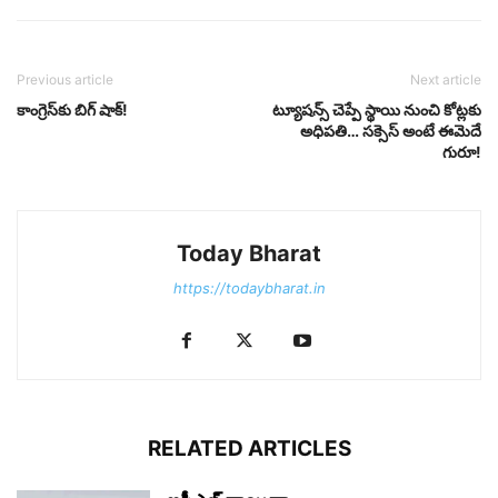
Previous article
Next article
కాంగ్రెస్‌కు బిగ్ షాక్‌!
ట్యూషన్స్ చెప్పే స్థాయి నుంచి కోట్లకు
అధిపతి… సక్సెస్ అంటే ఈమెదే
గురూ!
Today Bharat
https://todaybharat.in
RELATED ARTICLES