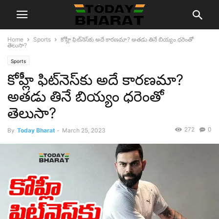
Home
Sports
కోహ్లీ ఫిట్‌నెస్‌కు అదే కారణమా? అతడు తినే బియ్యం ధరెంతో
తెలుసా?
Sports
కోహ్లీ ఫిట్‌నెస్‌కు అదే కారణమా?
అతడు తినే బియ్యం ధరెంతో
తెలుసా?
272
0
By
Today Bharat
-
March 25, 2023