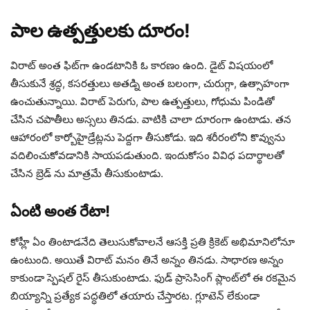
పాల ఉత్పత్తులకు దూరం!
విరాట్ అంత ఫిట్‌గా ఉండటానికి ఓ కారణం ఉంది. డైట్ విషయంలో
తీసుకునే శ్రద్ధ, కసరత్తులు అతడ్ని అంత బలంగా, చురుగ్గా, ఉత్సాహంగా
ఉంచుతున్నాయి. విరాట్ పెరుగు, పాల ఉత్పత్తులు, గోధుమ పిండితో
చేసిన చపాతీలు అస్సలు తినడు. వాటికి చాలా దూరంగా ఉంటాడు. తన
ఆహారంలో కార్బోహైడ్రేట్లను పెద్దగా తీసుకోడు. ఇది శరీరంలోని కొవ్వును
వదిలించుకోవడానికి సాయపడుతుంది. ఇందుకోసం వివిధ పదార్థాలతో
చేసిన బ్రెడ్ ను మాత్రమే తీసుకుంటాడు.
ఏంటి అంత రేటా!
కోహ్లీ ఏం తింటాడనేది తెలుసుకోవాలనే ఆసక్తి ప్రతి క్రికెట్ అభిమానిలోనూ
ఉంటుంది. అయితే విరాట్ మనం తినే అన్నం తినడు. సాధారణ అన్నం
కాకుండా స్పెషల్ రైస్ తీసుకుంటాడు. ఫుడ్ ప్రాసెసింగ్ ప్లాంట్‌లో ఈ రకమైన
బియ్యాన్ని ప్రత్యేక పద్ధతిలో తయారు చేస్తారట. గ్లూటెన్ లేకుండా