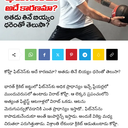
కోహ్లీ ఫిట్‌నెస్‌కు అదే కారణమా? అతడు తినే బియ్యం ధరెంతో తెలుసా?
భారత్ క్రికెట్ జట్టులో ఫిట్‌నెస్‌కు అధిక ప్రాధాన్యం ఇచ్చే ప్లేయర్లలో
ముందువరుసలో ఉంటాడు విరాట్ కోహ్లీ. ఆ లెక్కన ప్రపంచంలోని
అత్యంత ఫిట్టెస్ట్ ఆటగాళ్లలో విరాట్ ఒకడు. ఆటను
మెరుగుపర్చుకోవడానికి ఎంత ప్రాధాన్యం ఇస్తాడో.. ఫిట్‌నెస్‌ను
కాపాడుకునేందుకూ అంతే ఇంపార్టెన్స్ ఇస్తాడు. అందుకే వికెట్ల మధ్య
చిరుతలా పరుగెత్తుతాడు. విశ్రాంతి లేకుండా క్రికెట్ ఆడుతుంటాడు కోహ్లీ.