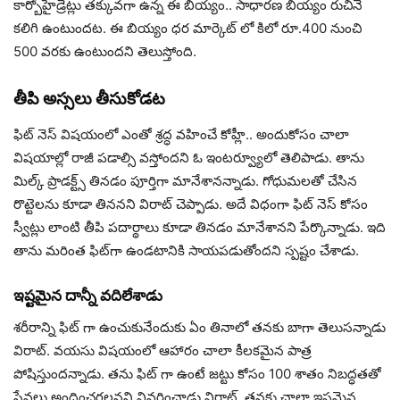
కార్బోహైడ్రేట్లు తక్కువగా ఉన్న ఈ బియ్యం.. సాధారణ బియ్యం రుచినే
కలిగి ఉంటుందట. ఈ బియ్యం ధర మార్కెట్ లో కిలో రూ.400 నుంచి
500 వరకు ఉంటుందని తెలుస్తోంది.
తీపి అస్సలు తీసుకోడట
ఫిట్ నెస్ విషయంలో ఎంతో శ్రద్ధ వహించే కోహ్లీ.. అందుకోసం చాలా
విషయాల్లో రాజీ పడాల్సి వస్తోందని ఓ ఇంటర్వ్యూలో తెలిపాడు. తాను
మిల్క్ ప్రాడక్ట్స్ తినడం పూర్తిగా మానేశానన్నాడు. గోధుమలతో చేసిన
రొట్టెలను కూడా తిననని విరాట్ చెప్పాడు. అదే విధంగా ఫిట్ నెస్ కోసం
స్వీట్లు లాంటి తీపి పదార్థాలు కూడా తినడం మానేశానని పేర్కొన్నాడు. ఇది
తాను మరింత ఫిట్‌గా ఉండటానికి సాయపడుతోందని స్పష్టం చేశాడు.
ఇష్టమైన దాన్నీ వదిలేశాడు
శరీరాన్ని ఫిట్ గా ఉంచుకునేందుకు ఏం తినాలో తనకు బాగా తెలుసన్నాడు
విరాట్. వయసు విషయంలో ఆహారం చాలా కీలకమైన పాత్ర
పోషిస్తుందన్నాడు. తను ఫిట్ గా ఉంటే జట్టు కోసం 100 శాతం నిబద్ధతతో
సేవలు అందించగలనని వివరించాడు విరాట్. తనకు చాలా ఇష్టమైన