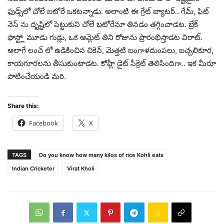
ఫుడ్స్‌లో చోలే బటోరే ఒకటన్నాడు. అలాంటి ఈ గ్రేట్ బ్యాటర్.. గేమ్, ఫిట్
నెస్ ను దృష్టిలో పెట్టుకుని చోలే బటోరేనూ తినడం తగ్గించాడట. బ్రేక్
ఫాస్ట్లో మూడు గుడ్లు, ఒక ఆమ్లెట్‌ తిని రోజును ప్రారంభిస్తాడట విరాట్.
అలాగే లంచ్ లో ఉడికించిన చికెన్, మెత్తటి బంగాళదుంపలు, బచ్చలికూర,
కాయగూరలను తీసుకుంటాడట. కోహ్లీ డైట్ సీక్రెట్ తెలిసిందిగా.. ఇక మీరూ
పాటించేయండి మరి.
Share this:
Facebook
X
TAGS
Do you know how many kilos of rice Kohli eats
Indian Cricketer
Virat Kholi