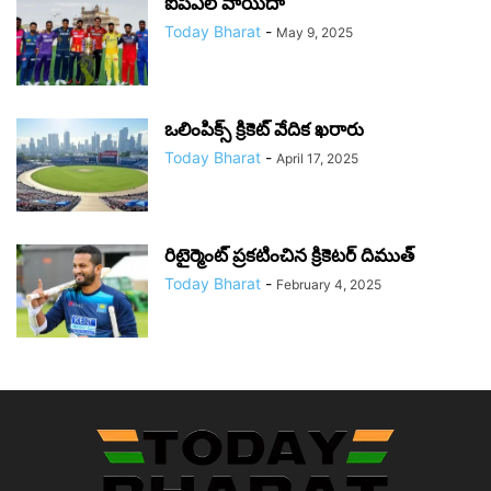
ఐపీఎల్ వాయిదా
Today Bharat
-
May 9, 2025
ఒలింపిక్స్ క్రికెట్ వేదిక ఖ‌రారు
Today Bharat
-
April 17, 2025
రిటైర్మెంట్ ప్రకటించిన క్రికెటర్ దిముత్
Today Bharat
-
February 4, 2025