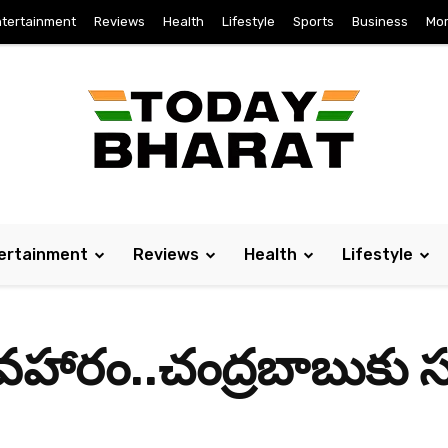
tertainment
Reviews
Health
Lifestyle
Sports
Business
Mo
ertainment
Reviews
Health
Lifestyle
ారం..చంద్రబాబుకు సుప్