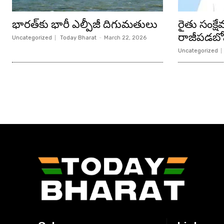
భారత్‌కు భారీ ఎల్పీజీ దిగుమతులు
రైతు సంక్
రాజీపడబోము
Uncategorized
Today Bharat
-
March 22, 2026
Uncategorized