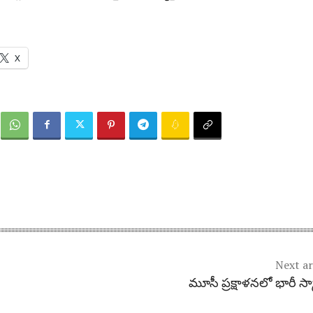
X
Next ar
మూసీ ప్రక్షాళనలో భారీ స్