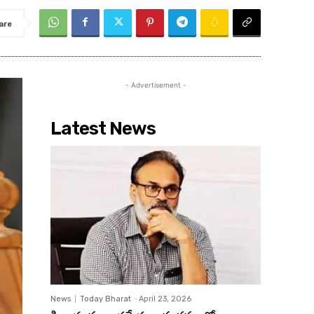
are
- Advertisement -
Latest News
News
Today Bharat
-
April 23, 2026