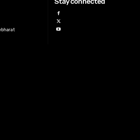
Stay connected
ybharat