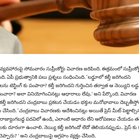
వ్యవహారంపై సోమవారం సుప్రీంకోర్టు విచారణ జరిపింది. ఈక్రమంలో సుప్రీంకోర్
ది. ఏపీ ప్రభుత్వానికి పలు ప్రశ్నలు సంధించింది. ‘లడ్డూలో కల్తీ జరిగిందని
లను టెస్టింగ్ కు పంపారా? కల్తీ జరిగిందని గుర్తించిన తర్వాత ఆ నెయ్యిని లడ్
చారా? అలా వినియోగించినట్లు ఆధారాలు లేవు.’ అని పేర్కొంది. విచారణ
కల్తీ జరిగిందని చంద్రబాబు ప్రకటన చేయడం భక్తుల మనోభావాలు దెబ్బతీస్తో
యలు చేసింది. ‘చంద్రబాబు విచారణకు ఆదేశించినట్లు అయితే ప్రెస్ మీట్ పెట్టాల్సి
రాజ్యాంగబద్ధ పదవిలో ఉండి, ఎలాంటి ఆధారం లేని ఆరోపణలు చేయడం త
ు దూరంగా ఉంచాలి. నెయ్యి కల్తీ జరిగిందో లేదో తెలియనప్పుడు.. ప్రెస్ కు కల
ప్పారు? ’ అని చంద్రబాబుపై ఆగ్రహం వ్యక్తం చేసింది.