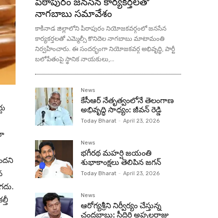
పిఠాపురం జనసేన కార్యకర్తలతో
నాగబాబు సమావేశం
కాకినాడ జిల్లాలోని పిఠాపురం నియోజకవర్గంలో జనసేన
కార్యకర్తలతో ఎమ్మెల్సీ కొనిదెల నాగబాబు మాటామంతి
నిర్వహించారు. ఈ సందర్భంగా నియోజకవర్గ అభివృద్ధి, పార్టీ
బలోపేతంపై స్థానిక నాయకులు,...
News
కేసీఆర్ నేతృత్వంలోనే తెలంగాణ
టు
అభివృద్ధి సాధ్యం: జీవన్ రెడ్డి
Today Bharat
-
April 23, 2026
డూ
News
భగీరథ మహర్షి జయంతి
ందని
శుభాకాంక్షలు తెలిపిన జగన్‌
న
Today Bharat
-
April 23, 2026
గదు.
News
్తీ
ఆరోగ్యశ్రీని నిర్వీర్యం చేస్తున్న
చంద్రబాబు: సీదిరి అప్పలరాజు