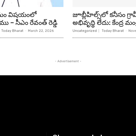
షేమం విషయంలో
జూబ్లీహిల్స్‌లో క‌నీసం గ్ర
 – సీఎం రేవంత్ రెడ్డి
అభివృద్ధి లేదు: కేంద్ర మంత్రి
Today Bharat
-
March 22, 2026
Uncategorized
Today Bharat
-
Nove
- Advertisement -