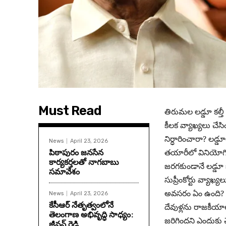
Must Read
తిరుమల లడ్డూ కల్తీ 
కీలక వ్యాఖ్యలు చేసిం
నిర్ధారించారా? లడ్డూ
News
April 23, 2026
పిఠాపురం జనసేన
తయారీలో వినియోగిం
కార్యకర్తలతో నాగబాబు
జరగకుండానే లడ్డూ 
సమావేశం
సుప్రీంకోర్టు వ్యాఖ్
అవసరం ఏం ఉంది? 
News
April 23, 2026
కేసీఆర్ నేతృత్వంలోనే
దేవుళ్లను రాజకీయాలక
తెలంగాణ అభివృద్ధి సాధ్యం:
జరిగిందని ఎందుకు చె
జీవన్ రెడ్డి