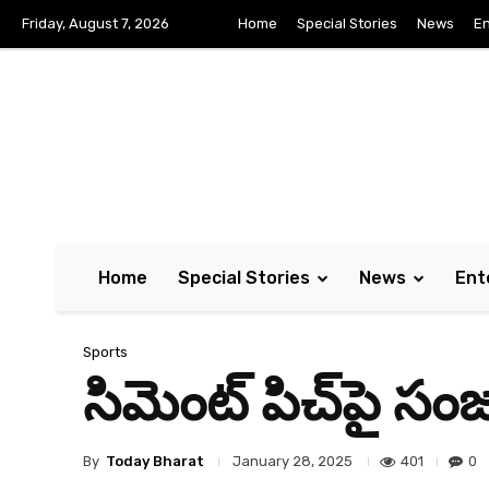
Friday, August 7, 2026
Home
Special Stories
News
En
Home
Special Stories
News
Ent
Sports
సిమెంట్ పిచ్‌పై సంజు 
By
Today Bharat
401
0
January 28, 2025