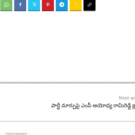
Next ar
పార్టీ మార్పుపై ఎంపీ అయోధ్య రామిరెడ్డి క్ల
- Advertisement -