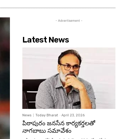
- Advertisement -
Latest News
News
Today Bharat
-
April 23, 2026
పిఠాపురం జనసేన కార్యకర్తలతో
నాగబాబు సమావేశం