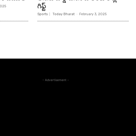
గిఫ్ట్
2025
Sports
Today Bharat
-
February 3, 2025
- Advertisement -