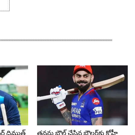
కెటర్ దిముత్
తనను బౌల్డ్ చేసిన బౌలర్‌కు కోహ్లీ