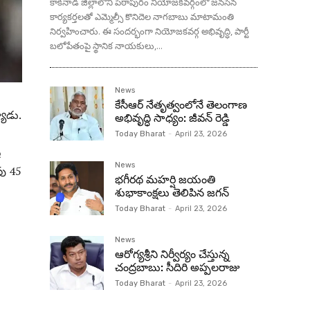
కాకినాడ జిల్లాలోని పిఠాపురం నియోజకవర్గంలో జనసేన
కార్యకర్తలతో ఎమ్మెల్సీ కొనిదెల నాగబాబు మాటామంతి
నిర్వహించారు. ఈ సందర్భంగా నియోజకవర్గ అభివృద్ధి, పార్టీ
బలోపేతంపై స్థానిక నాయకులు,...
News
కేసీఆర్ నేతృత్వంలోనే తెలంగాణ
యాడు.
అభివృద్ధి సాధ్యం: జీవన్ రెడ్డి
Today Bharat
-
April 23, 2026
ర
News
పు 45
భగీరథ మహర్షి జయంతి
శుభాకాంక్షలు తెలిపిన జగన్‌
Today Bharat
-
April 23, 2026
News
ఆరోగ్యశ్రీని నిర్వీర్యం చేస్తున్న
చంద్రబాబు: సీదిరి అప్పలరాజు
Today Bharat
-
April 23, 2026