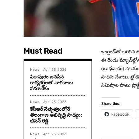
Must Read
ఇంగ్లండ్‌తో జరిగిన
ఈ రెండు మ్యాచ్‌ల్లోన
(బుధవారం) సాయంత్ర
News
April 23, 2026
పిఠాపురం జనసేన
సాధన చేశాడు. త్రోడౌ
కార్యకర్తలతో నాగబాబు
నిమిషాల పాటు ప్రాక్ట
సమావేశం
News
April 23, 2026
Share this:
కేసీఆర్ నేతృత్వంలోనే
తెలంగాణ అభివృద్ధి సాధ్యం:
Facebook
జీవన్ రెడ్డి
News
April 23, 2026