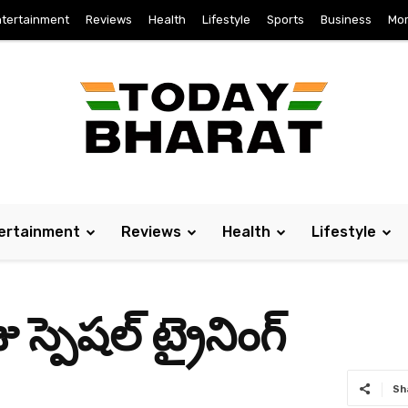
tertainment
Reviews
Health
Lifestyle
Sports
Business
Mo
ertainment
Reviews
Health
Lifestyle
స్పెషల్ ట్రైనింగ్‌
Sh