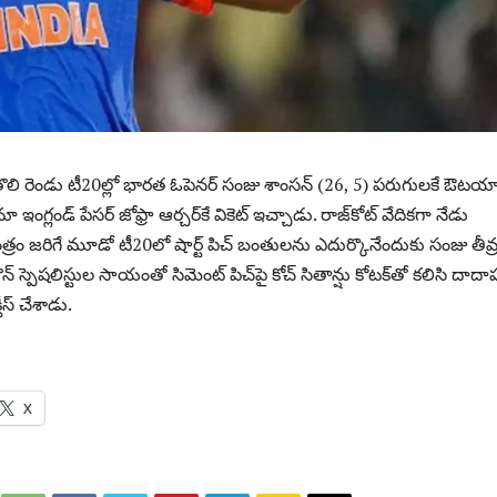
 తొలి రెండు టీ20ల్లో భారత ఓపెనర్ సంజు శాంసన్ (26, 5) పరుగులకే ఔటయ్
ూ ఇంగ్లండ్ పేసర్ జోఫ్రా ఆర్చర్‌కే వికెట్ ఇచ్చాడు. రాజ్‌కోట్‌ వేదికగా నేడు
ం జరిగే మూడో టీ20లో షార్ట్‌ పిచ్‌ బంతులను ఎదుర్కొనేందుకు సంజు తీవ్
న్ స్పెషలిస్టుల సాయంతో సిమెంట్ పిచ్‌పై కోచ్ సితాన్షు కోటక్‌తో కలిసి దాదా
ీస్ చేశాడు.
X