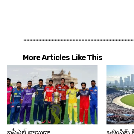
More Articles Like This
ఐపీఎల్ వాయిదా
ఒలింపిక్స్ క