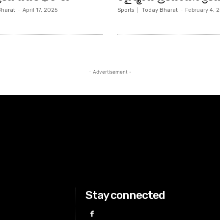
Bharat
-
April 17, 2025
Sports
Today Bharat
-
February 4, 
- Advertisement -
Stay connected