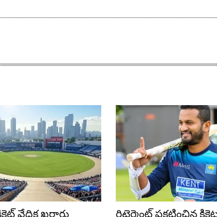
్రికెట్ వేదిక ఖ‌రారు
రిటైర్మెంట్ ప్రకటించిన క్రి