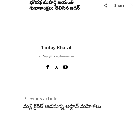
భగీరథ మహర్షి జయంతి
Share
శుభాకాంక్షలు తెలిపిన జగన్‌
Today Bharat
https://todaybharat.in
Previous article
మళ్లీ క్రికెట్ ఆడనున్న అఫ్గాన్ మహిళలు