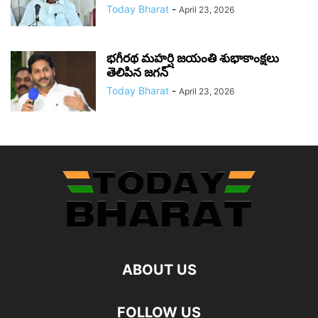
Today Bharat
-
April 23, 2026
భగీరథ మహర్షి జయంతి శుభాకాంక్షలు
తెలిపిన జగన్‌
Today Bharat
-
April 23, 2026
ABOUT US
FOLLOW US