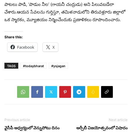
పాట‌లు పాడి, ‘పాడుం నీల’ (గాయ‌నీ చంద్రుడు) అని పిలువబడేలా
చేశారు.ఆయ‌న సేవలను గుర్తిస్తూ, తమిళనాడులోని తిరువ‌ళ్లూరు జిల్లాలో
ఒక స్మార‌కం, మ్యూజియం నిర్మించేందుకు ప్రణాళిక‌లు రూపొందించారు.
Share this:
Facebook
X
TAGS
#todaybharat
#ysjagan
Previous article
Next article
వైసీపీ ఆధ్వర్యంలో వెన్నుపోటు దినం
ఆర్సీబీ విజ‌యోత్స‌వంలో విషాదం