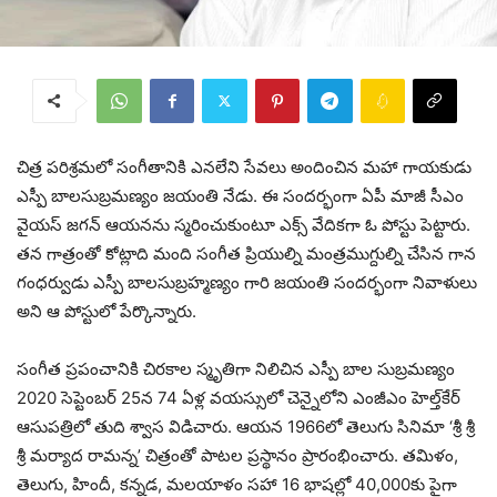
చిత్ర ప‌రిశ్ర‌మ‌లో సంగీతానికి ఎన‌లేని సేవ‌లు అందించిన మ‌హా గాయ‌కుడు
ఎస్పీ బాల‌సుబ్ర‌మ‌ణ్యం జ‌యంతి నేడు. ఈ సంద‌ర్భంగా ఏపీ మాజీ సీఎం
వైయ‌స్ జ‌గ‌న్ ఆయ‌న‌ను స్మ‌రించుకుంటూ ఎక్స్ వేదిక‌గా ఓ పోస్టు పెట్టారు.
త‌న గాత్రంతో కోట్లాది మంది సంగీత ప్రియుల్ని మంత్ర‌ముగ్దుల్ని చేసిన గాన
గంధర్వుడు ఎస్పీ బాలసుబ్రహ్మణ్యం గారి జయంతి సందర్భంగా నివాళులు
అని ఆ పోస్టులో పేర్కొన్నారు.
సంగీత ప్రపంచానికి చిరకాల స్మృతిగా నిలిచిన ఎస్పీ బాల సుబ్ర‌మ‌ణ్యం
2020 సెప్టెంబ‌ర్ 25న 74 ఏళ్ల వయస్సులో చెన్నైలోని ఎంజీఎం హెల్త్‌కేర్
ఆసుపత్రిలో తుది శ్వాస విడిచారు. ఆయ‌న 1966లో తెలుగు సినిమా ‘శ్రీ శ్రీ
శ్రీ మ‌ర్యాద రామ‌న్న’ చిత్రంతో పాటల ప్రస్థానం ప్రారంభించారు. తమిళం,
తెలుగు, హిందీ, కన్నడ, మ‌ల‌యాళం సహా 16 భాష‌ల్లో 40,000కు పైగా