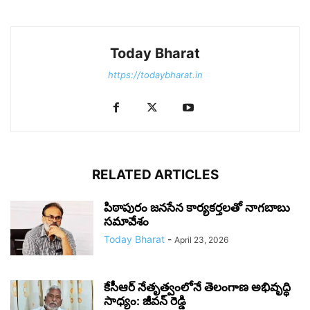
Today Bharat
https://todaybharat.in
RELATED ARTICLES
పిఠాపురం జనసేన కార్యకర్తలతో నాగబాబు
సమావేశం
Today Bharat
-
April 23, 2026
కేసీఆర్ నేతృత్వంలోనే తెలంగాణ అభివృద్ధి
సాధ్యం: జీవన్ రెడ్డి