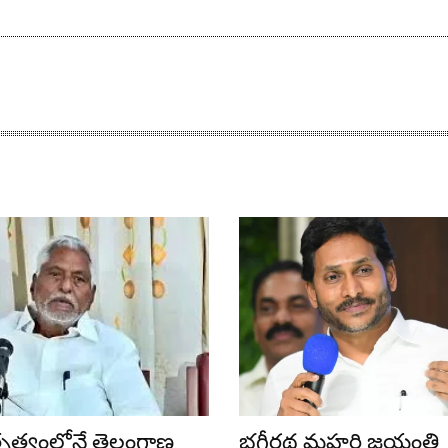
ేతృత్వంలోనే తెలంగాణ
భగీరథ మహర్షి జయంతి