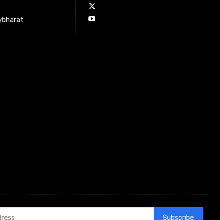
ybharat
Subscribe