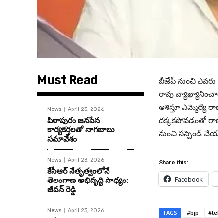
Must Read
బీజేపీ నుంచి ఎవరు వ
రావు వ్యాఖ్యానించారు
ఆశిస్తూ ఎమ్మెల్యే రా
News
April 23, 2026
పిఠాపురం జనసేన
ద‌క్క‌క‌పోవ‌డంతో రాజ
కార్యకర్తలతో నాగబాబు
నుంచి స‌స్పెండ్ చేయ
సమావేశం
News
April 23, 2026
Share this:
కేసీఆర్ నేతృత్వంలోనే
తెలంగాణ అభివృద్ధి సాధ్యం:
Facebook
జీవన్ రెడ్డి
News
April 23, 2026
TAGS
#bjp
#te