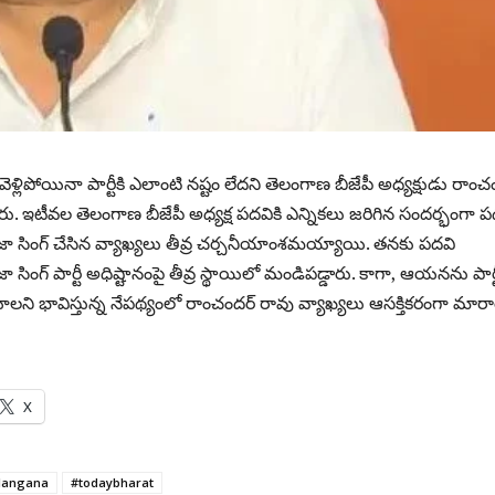
ెళ్లిపోయినా పార్టీకి ఎలాంటి నష్టం లేద‌ని తెలంగాణ బీజేపీ అధ్యక్షుడు రాంచ
. ఇటీవ‌ల తెలంగాణ బీజేపీ అధ్య‌క్ష ప‌ద‌వికి ఎన్నిక‌లు జ‌రిగిన సంద‌ర్భంగా ప‌
జా సింగ్ చేసిన వ్యాఖ్య‌లు తీవ్ర చ‌ర్చ‌నీయాంశ‌మ‌య్యాయి. త‌న‌కు ప‌ద‌వి
ా సింగ్ పార్టీ అధిష్టానంపై తీవ్ర స్థాయిలో మండిప‌డ్డారు. కాగా, ఆయ‌న‌ను పార్ట
ాల‌ని భావిస్తున్న నేప‌థ్యంలో రాంచంద‌ర్ రావు వ్యాఖ్య‌లు ఆస‌క్తిక‌రంగా మార
X
langana
#todaybharat