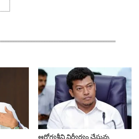
ఆరోగ్యశ్రీని నిర్వీర్యం చేస్తున్న