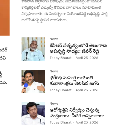
కాకినాడ జిల్లాలోని పిఠాపురం నియోజకవర్గంలో జనసేన
కార్యకర్తలతో ఎమ్మెల్సీ కొనిదెల నాగబాబు మాటామంతి
నిర్వహించారు. ఈ సందర్భంగా నియోజకవర్గ అభివృద్ధి, పార్టీ
బలోపేతంపై స్థానిక నాయకులు,...
News
కేసీఆర్ నేతృత్వంలోనే తెలంగాణ
ందర్
అభివృద్ధి సాధ్యం: జీవన్ రెడ్డి
ద‌వి
Today Bharat
-
April 23, 2026
News
ీ
భగీరథ మహర్షి జయంతి
ాయి.
శుభాకాంక్షలు తెలిపిన జగన్‌
Today Bharat
-
April 23, 2026
News
ఆరోగ్యశ్రీని నిర్వీర్యం చేస్తున్న
చంద్రబాబు: సీదిరి అప్పలరాజు
Today Bharat
-
April 23, 2026