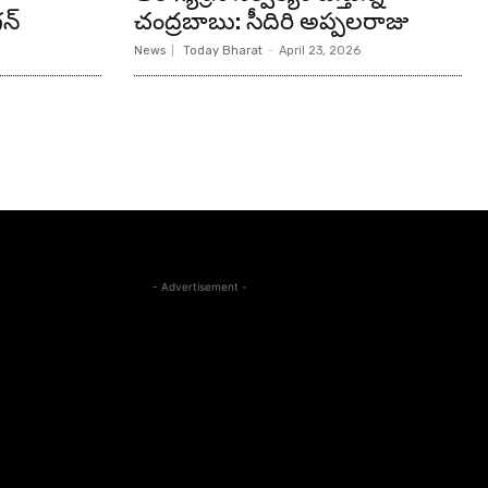
న్‌
చంద్రబాబు: సీదిరి అప్పలరాజు
News
Today Bharat
-
April 23, 2026
- Advertisement -