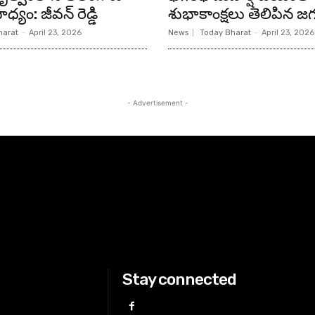
ధ్యం: జీవన్ రెడ్డి
శుభాకాంక్షలు తెలిపిన జగ
harat
-
April 23, 2026
News
Today Bharat
-
April 23, 2026
- Advertisement -
Stay connected