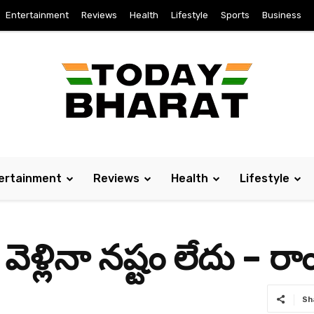
Entertainment
Reviews
Health
Lifestyle
Sports
Business
ertainment
Reviews
Health
Lifestyle
వెళ్లినా న‌ష్టం లేదు – ర
Sh