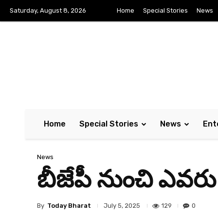
Saturday, August 8, 2026
Home
Special Stories
News
Home
Special Stories
News
Ent
News
బీజేపీ నుంచి ఎవ‌రు 
By
Today Bharat
129
0
July 5, 2025