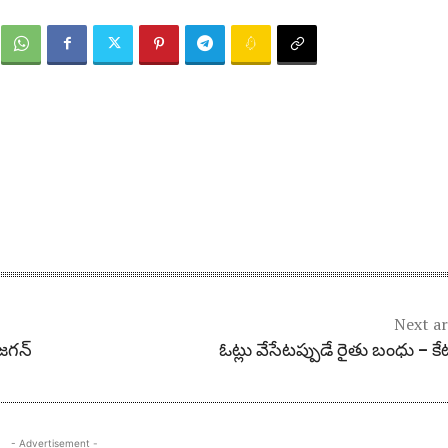
Next ar
‌గ‌న్
ఓట్లు వేసేట‌ప్పుడే రైతు బంధు – కేట
- Advertisement -