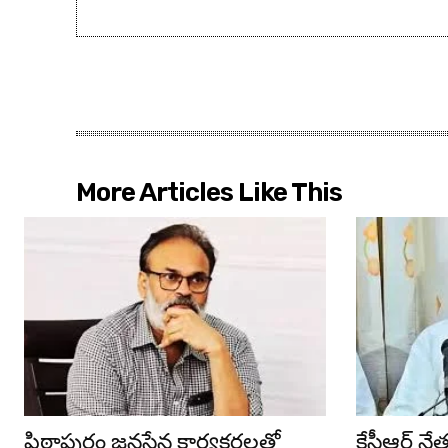
More Articles Like This
పిఠాపురం జనసేన కార్యకర్తలతో
కేసీఆర్ న