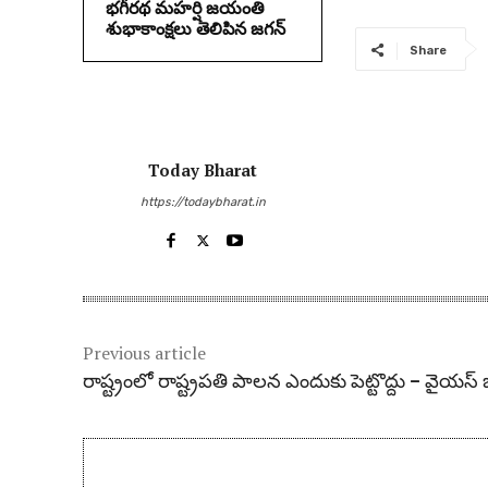
భగీరథ మహర్షి జయంతి
శుభాకాంక్షలు తెలిపిన జగన్‌
Share
Today Bharat
https://todaybharat.in
Previous article
రాష్ట్రంలో రాష్ట్ర‌ప‌తి పాల‌న ఎందుకు పెట్టొద్దు – వైయ‌స్ జ