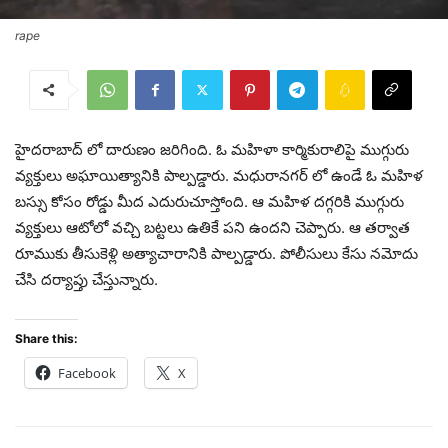
rape
హైదరాబాద్ లో దారుణం జరిగింది. ఓ మహిళా కార్మికురాలిపై ముగ్గురు
వ్యక్తులు అఘాయిత్యానికి పాల్పడ్డారు. మధురానగర్ లో ఉండే ఓ మహిళ
బస్సు కోసం రోడ్డు మీద ఎదురుచూస్తోంది. ఆ మహిళ దగ్గరికి ముగ్గురు
వ్యక్తులు ఆటోలో వచ్చి బట్టలు ఉతికే పని ఉందని చెప్పారు. ఆ తర్వాత
రూముకు తీసుకెళ్లి అత్యాచారానికి పాల్పడ్డారు. పోలీసులు కేసు నమోదు
చేసి దర్యాప్తు చేస్తున్నారు.
Share this:
Facebook
X