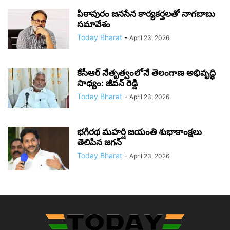
పిఠాపురం జనసేన కార్యకర్తలతో నాగబాబు
సమావేశం
Today Bharat
-
April 23, 2026
కేసీఆర్ నేతృత్వంలోనే తెలంగాణ అభివృద్ధి
సాధ్యం: జీవన్ రెడ్డి
Today Bharat
-
April 23, 2026
భగీరథ మహర్షి జయంతి శుభాకాంక్షలు
తెలిపిన జగన్‌
Today Bharat
-
April 23, 2026