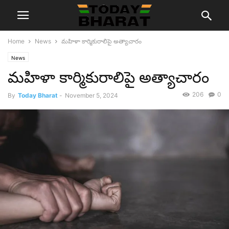
Home
News
మహిళా కార్మికురాలిపై అత్యాచారం
News
మహిళా కార్మికురాలిపై అత్యాచారం
206
0
By
Today Bharat
-
November 5, 2024