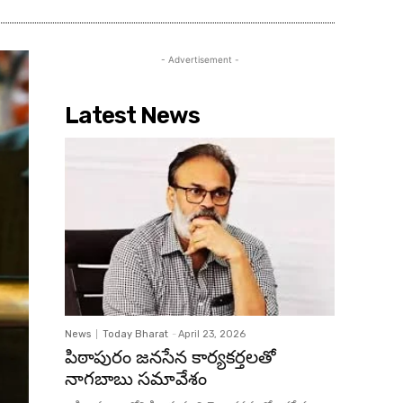
- Advertisement -
Latest News
News
Today Bharat
-
April 23, 2026
పిఠాపురం జనసేన కార్యకర్తలతో
నాగబాబు సమావేశం