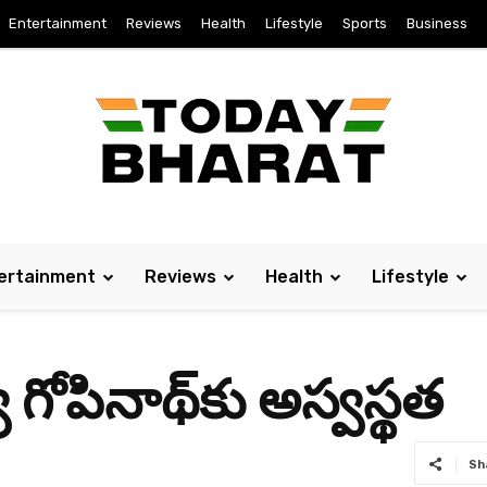
Entertainment
Reviews
Health
Lifestyle
Sports
Business
ertainment
Reviews
Health
Lifestyle
యే గోపినాథ్‌కు అస్వస్థత
Sh