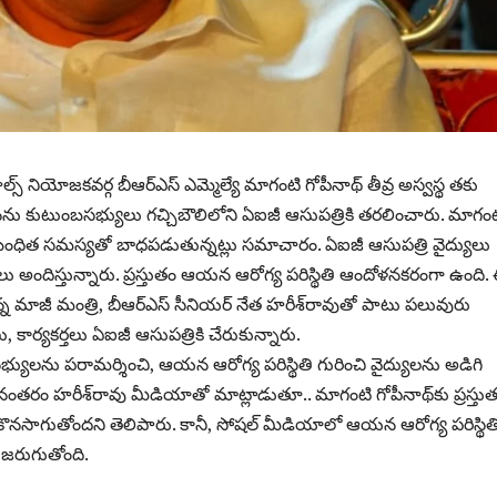
ల్స్ నియోజకవర్గ బీఆర్ఎస్ ఎమ్మెల్యే మాగంటి గోపీనాథ్ తీవ్ర అస్వస్థ తకు
ను కుటుంబసభ్యులు గచ్చిబౌలిలోని ఏఐజీ ఆసుపత్రికి తరలించారు. మాగంట
ంబంధిత సమస్యతో బాధపడుతున్నట్లు సమాచారం. ఏఐజీ ఆసుపత్రి వైద్యులు
 అందిస్తున్నారు. ప్రస్తుతం ఆయన ఆరోగ్య పరిస్థితి ఆందోళనకరంగా ఉంది.
 మాజీ మంత్రి, బీఆర్ఎస్ సీనియర్ నేత హరీశ్‌రావుతో పాటు పలువురు
కార్యకర్తలు ఏఐజీ ఆసుపత్రికి చేరుకున్నారు.
భ్యులను పరామర్శించి, ఆయన ఆరోగ్య పరిస్థితి గురించి వైద్యులను అడిగి
నంతరం హరీశ్‌రావు మీడియాతో మాట్లాడుతూ.. మాగంటి గోపీనాథ్‌కు ప్రస్తు
ొనసాగుతోందని తెలిపారు. కానీ, సోష‌ల్ మీడియాలో ఆయ‌న ఆరోగ్య ప‌రిస్థిత
 జ‌రుగుతోంది.