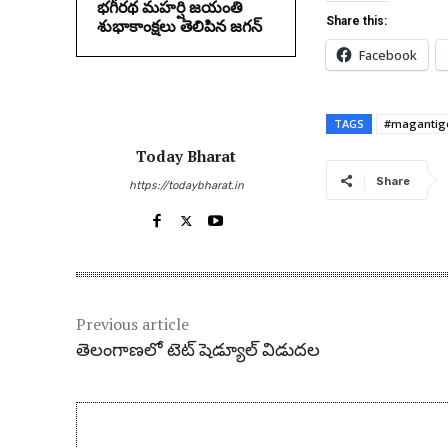
భగీరథ మహర్షి జయంతి
Share this:
శుభాకాంక్షలు తెలిపిన జగన్‌
Facebook
TAGS
#magantig
Today Bharat
Share
https://todaybharat.in
Previous article
తెలంగాణలో టెట్‌ షెడ్యూల్ విడుద‌ల‌