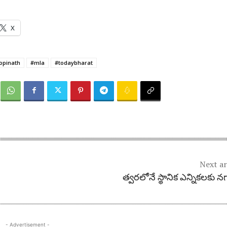
X
opinath
#mla
#todaybharat
Next ar
త్వ‌ర‌లోనే స్థానిక ఎన్నిక‌ల‌కు న
- Advertisement -