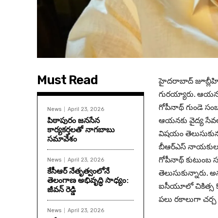
Must Read
హైదరాబాద్ జూబ్లీహి
గురయ్యారు. ఆయ‌న‌
గోపీనాథ్ గుండె స
News
April 23, 2026
పిఠాపురం జనసేన
ఆయనకు వైద్య సేవలు
కార్యకర్తలతో నాగబాబు
విషయం తెలుసుకున్న
సమావేశం
బీఆర్ఎస్ నాయకులు, 
గోపీనాథ్ కుటుంబ స
News
April 23, 2026
కేసీఆర్ నేతృత్వంలోనే
తెలుసుకున్నారు. అ
తెలంగాణ అభివృద్ధి సాధ్యం:
ఐసీయూలో చికిత్స క
జీవన్ రెడ్డి
ప‌లు ర‌కాలుగా చ‌ర్చ
News
April 23, 2026