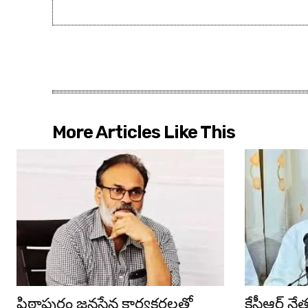
More Articles Like This
పిఠాపురం జనసేన కార్యకర్తలతో
కేసీఆర్ న