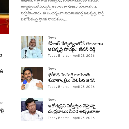
కాకినాడ జిల్లాలోని పిఠాపురం నియోజకవర్గంలో జనసేన
కార్యకర్తలతో ఎమ్మెల్సీ కొనిదెల నాగబాబు మాటామంతి
నిర్వహించారు. ఈ సందర్భంగా నియోజకవర్గ అభివృద్ధి, పార్టీ
బలోపేతంపై స్థానిక నాయకులు,...
News
కేసీఆర్ నేతృత్వంలోనే తెలంగాణ
అభివృద్ధి సాధ్యం: జీవన్ రెడ్డి
ి
Today Bharat
-
April 23, 2026
News
 ఈ
భగీరథ మహర్షి జయంతి
శుభాకాంక్షలు తెలిపిన జగన్‌
Today Bharat
-
April 23, 2026
News
తం
ఆరోగ్యశ్రీని నిర్వీర్యం చేస్తున్న
ిపై
చంద్రబాబు: సీదిరి అప్పలరాజు
Today Bharat
-
April 23, 2026