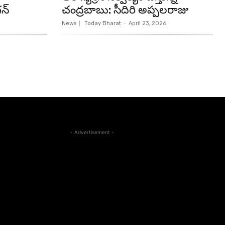
న్‌
చంద్రబాబు: సీదిరి అప్పలరాజు
News
Today Bharat
-
April 23, 2026
- Advertisement -