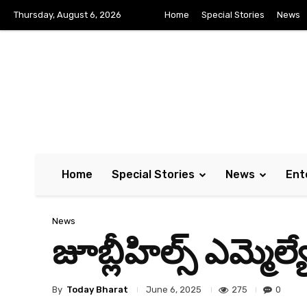
Thursday, August 6, 2026
Home
Special Stories
News
Home
Special Stories
News
Ent
News
జూబ్లీహిల్స్ ఎమ్మెల్
By
Today Bharat
275
0
June 6, 2025