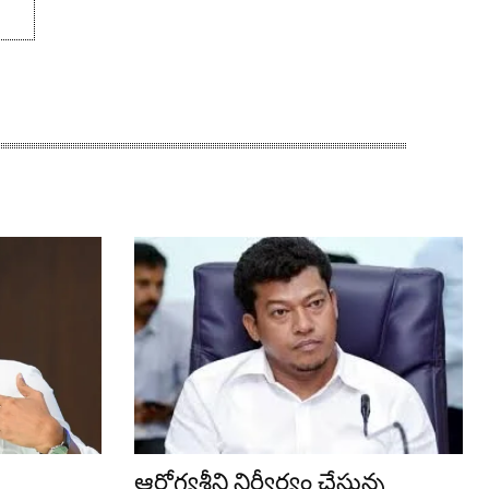
ఆరోగ్యశ్రీని నిర్వీర్యం చేస్తున్న