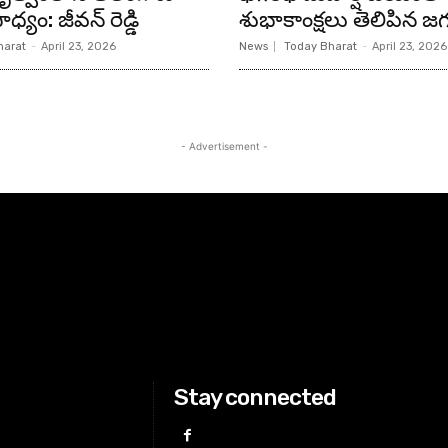
ధ్యం: జీవన్ రెడ్డి
శుభాకాంక్షలు తెలిపిన జగ
harat
-
April 23, 2026
News
Today Bharat
-
April 23, 2026
- Advertisement -
Stay connected