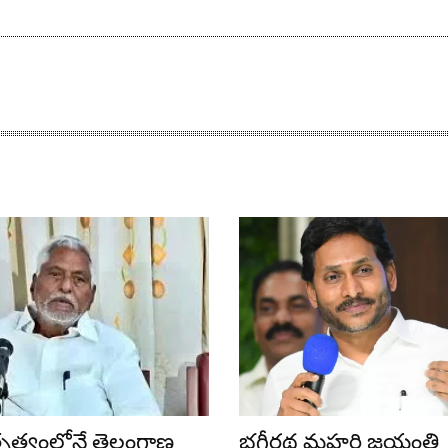
ేతృత్వంలోనే తెలంగాణ
భగీరథ మహర్షి జయంతి