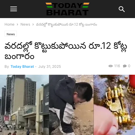
Home
News
వరదల్లో కొట్టుకుపోయిన రూ.12 కోట్ల బంగారం
News
వరదల్లో కొట్టుకుపోయిన రూ.12 కోట్ల
బంగారం
116
0
By
Today Bharat
-
July 31, 2025