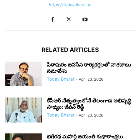
https://todaybharat.in
RELATED ARTICLES
పిఠాపురం జనసేన కార్యకర్తలతో నాగబాబు
సమావేశం
Today Bharat
-
April 23, 2026
కేసీఆర్ నేతృత్వంలోనే తెలంగాణ అభివృద్ధి
సాధ్యం: జీవన్ రెడ్డి
Today Bharat
-
April 23, 2026
భగీరథ మహర్షి జయంతి శుభాకాంక్షలు