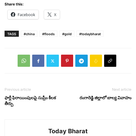
Share this:
Facebook
X
TAGS
#china
#floods
#gold
#todaybharat
Previous article
Next article
ఫార్లీ ఫిరాయింపుల‌పై సుప్రీం కీల‌క‌
రంగారెడ్డి జిల్లాలో బాల్య వివాహం
తీర్పు
Today Bharat