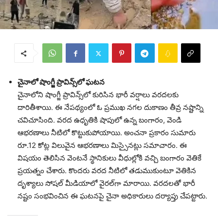
చైనాలో షాంగ్జీ ప్రావిన్స్‌లో ఘ‌ట‌న‌
చైనాలోని షాంగ్జీ ప్రావిన్స్‌లో కురిసిన భారీ వర్షాలు వరదలకు
దారితీశాయి. ఈ నేపథ్యంలో ఓ ప్రముఖ నగల దుకాణం తీవ్ర నష్టాన్ని
చవిచూసింది. వరద ఉధృతికి షాపులో ఉన్న బంగారం, వెండి
ఆభరణాలు నీటిలో కొట్టుకుపోయాయి. అంచనా ప్రకారం సుమారు
రూ.12 కోట్ల విలువైన ఆభరణాలు మిస్సైనట్లు సమాచారం. ఈ
విషయం తెలిసిన వెంటనే స్థానికులు వీధుల్లోకి వచ్చి బంగారం వెతికే
ప్రయత్నం చేశారు. కొందరు వరద నీటిలో తడుముకుంటూ వెతికిన
దృశ్యాలు సోషల్‌ మీడియాలో వైరల్‌గా మారాయి. వరదలతో భారీ
నష్టం సంభవించిన ఈ ఘటనపై చైనా అధికారులు దర్యాప్తు చేపట్టారు.