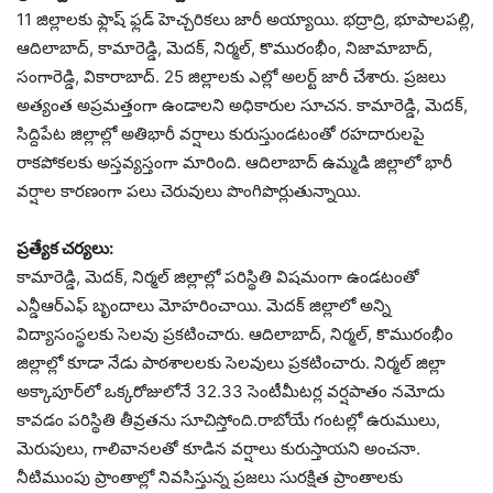
11 జిల్లాలకు ఫ్లాష్‌ ఫ్లడ్‌ హెచ్చరికలు జారీ అయ్యాయి. భద్రాద్రి, భూపాలపల్లి,
ఆదిలాబాద్‌, కామారెడ్డి, మెదక్‌, నిర్మల్‌, కొమురంభీం, నిజామాబాద్‌,
సంగారెడ్డి, వికారాబాద్‌. 25 జిల్లాలకు ఎల్లో అలర్ట్ జారీ చేశారు. ప్రజలు
అత్యంత అప్రమత్తంగా ఉండాలని అధికారుల సూచన. కామారెడ్డి, మెదక్,
సిద్దిపేట జిల్లాల్లో అతిభారీ వర్షాలు కురుస్తుండటంతో రహదారులపై
రాకపోకల‌కు అస్తవ్యస్తంగా మారింది. ఆదిలాబాద్ ఉమ్మడి జిల్లాలో భారీ
వర్షాల కారణంగా పలు చెరువులు పొంగిపొర్లుతున్నాయి.
ప్రత్యేక చర్యలు:
కామారెడ్డి, మెదక్, నిర్మల్ జిల్లాల్లో పరిస్థితి విషమంగా ఉండటంతో
ఎన్డీఆర్‌ఎఫ్ బృందాలు మోహరించాయి. మెదక్ జిల్లాలో అన్ని
విద్యాసంస్థలకు సెలవు ప్రకటించారు. ఆదిలాబాద్, నిర్మల్, కొమురంభీం
జిల్లాల్లో కూడా నేడు పాఠశాలలకు సెలవులు ప్రకటించారు. నిర్మల్ జిల్లా
అక్కాపూర్‌లో ఒక్కరోజులోనే 32.33 సెంటీమీటర్ల వర్షపాతం నమోదు
కావడం పరిస్థితి తీవ్రతను సూచిస్తోంది.రాబోయే గంటల్లో ఉరుములు,
మెరుపులు, గాలివానలతో కూడిన వర్షాలు కురుస్తాయని అంచనా.
నీటిముంపు ప్రాంతాల్లో నివసిస్తున్న ప్రజలు సురక్షిత ప్రాంతాలకు