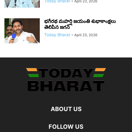
Today Bharat
-
April 23, 2026
భగీరథ మహర్షి జయంతి శుభాకాంక్షలు
తెలిపిన జగన్‌
Today Bharat
-
April 23, 2026
ABOUT US
FOLLOW US