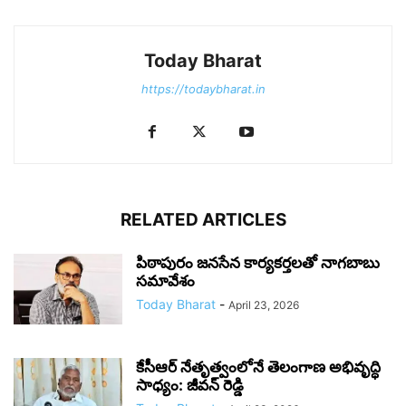
Today Bharat
https://todaybharat.in
RELATED ARTICLES
పిఠాపురం జనసేన కార్యకర్తలతో నాగబాబు
సమావేశం
Today Bharat
-
April 23, 2026
కేసీఆర్ నేతృత్వంలోనే తెలంగాణ అభివృద్ధి
సాధ్యం: జీవన్ రెడ్డి