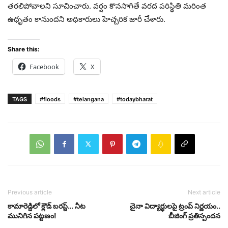
తరలిపోవాలని సూచించారు. వర్షం కొనసాగితే వరద పరిస్థితి మరింత
ఉధృతం కానుందని అధికారులు హెచ్చరిక జారీ చేశారు.
Share this:
Facebook
X
TAGS
#floods
#telangana
#todaybharat
Previous article
Next article
కామారెడ్డిలో క్లౌడ్ బరస్ట్… నీట
చైనా విద్యార్థులపై ట్రంప్‌ నిర్ణయం..
మునిగిన‌ పట్టణం!
బీజింగ్‌ ప్రతిస్పందన