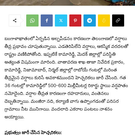
బంగాళాఖాతంలో ఏర్పడిన అల్పపీడనం కారణంగా తెలంగాణలో వర్షాలు
తీవ్ర ప్రభావం చూపుతున్నాయి. ఎడతెరిపిలేని వర్షాలు, ఆకస్మిక వరదలతో
రాష్ట్రం వణికిపోతోంది. ఇప్పటికే కామారెడ్డి, మెదక్ జిల్లాల్లో పరిస్థితి
అత్యంత విషమంగా మారింది. వాతావరణ శాఖ తాజా నివేదిక ప్రకారం,
కామారెడ్డి, నిజామాబాద్, నిర్మల్ జిల్లాల్లో రాబోయే గంటల్లో మరింత
తీవ్రమైన వర్షాలు కురిసే అవకాశముందని హెచ్చరికలు జారీ చేసింది. గత
36 గంటల్లో కామారెడ్డిలో 500-600 మిల్లీమీటర్ల రికార్డు స్థాయి వర్షపాతం
నమోదైంది. వర్షాల తీవ్రత కారణంగా రహదారులు, వంతెనలు
దెబ్బతిన్నాయి. మంజీరా నది, కల్యాణి వాగు ఉప్పొంగడంతో పరిసర
గ్రామాలు నీట మునిగాయి. వందలాది ఎకరాల పంటలు నాశనం
అయ్యాయి.
ప్రభుత్వం జారీ చేసిన హెచ్చరికలు: