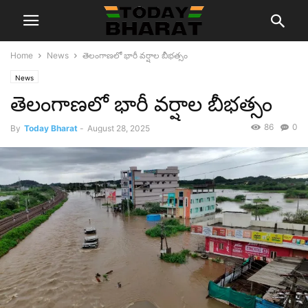
Home
News
తెలంగాణలో భారీ వర్షాల బీభత్సం
News
తెలంగాణలో భారీ వర్షాల బీభత్సం
86
0
By
Today Bharat
-
August 28, 2025