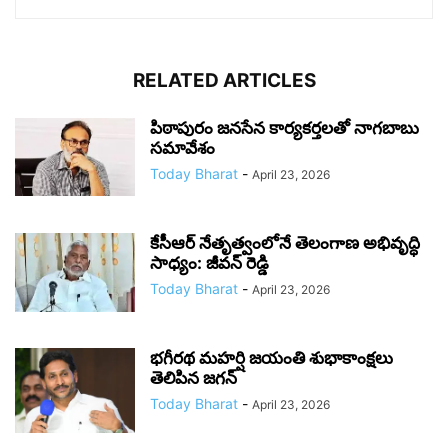
RELATED ARTICLES
పిఠాపురం జనసేన కార్యకర్తలతో నాగబాబు
సమావేశం
Today Bharat
-
April 23, 2026
కేసీఆర్ నేతృత్వంలోనే తెలంగాణ అభివృద్ధి
సాధ్యం: జీవన్ రెడ్డి
Today Bharat
-
April 23, 2026
భగీరథ మహర్షి జయంతి శుభాకాంక్షలు
తెలిపిన జగన్‌
Today Bharat
-
April 23, 2026