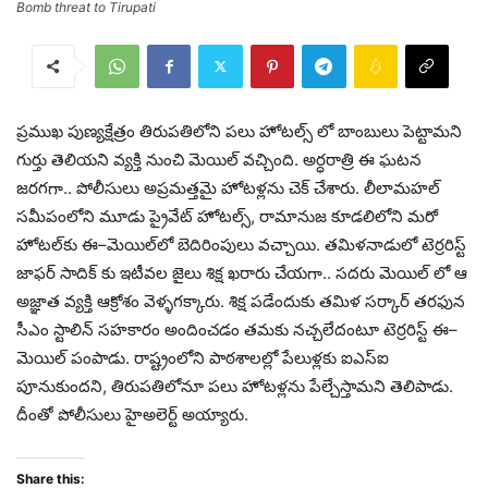
Bomb threat to Tirupati
ప్రముఖ పుణ్యక్షేత్రం తిరుపతిలోని పలు హోటల్స్ లో బాంబులు పెట్టామని
గుర్తు తెలియని వ్యక్తి నుంచి మెయిల్ వచ్చింది. అర్ధరాత్రి ఈ ఘటన
జరగగా.. పోలీసులు అప్రమత్తమై హోటళ్లను చెక్ చేశారు. లీలామహల్‌
సమీపంలోని మూడు ప్రైవేట్ హోటల్స్, రామానుజ కూడలిలోని మరో
హోటల్‌కు ఈ–మెయిల్‌లో బెదిరింపులు వచ్చాయి. తమిళనాడులో టెర్రరిస్ట్
జాఫర్ సాది​క్ కు ఇటీవల జైలు శిక్ష ఖరారు చేయగా.. సదరు మెయిల్ లో ఆ
అజ్ఞాత వ్యక్తి ఆక్రోశం వెళ్ళగక్కారు. శిక్ష పడేందుకు తమిళ సర్కార్ తరఫున
సీఎం స్టాలిన్ సహకారం అందించడం తమకు నచ్చలేదంటూ టెర్రరిస్ట్ ఈ–
మెయిల్ పంపాడు. రాష్ట్రంలోని పాఠశాలల్లో పేలుళ్లకు ఐఎస్‌ఐ
పూనుకుందని, తిరుపతిలోనూ పలు హోటళ్లను పేల్చేస్తామని తెలిపాడు.
దీంతో పోలీసులు హైఅలెర్ట్ అయ్యారు.
Share this: