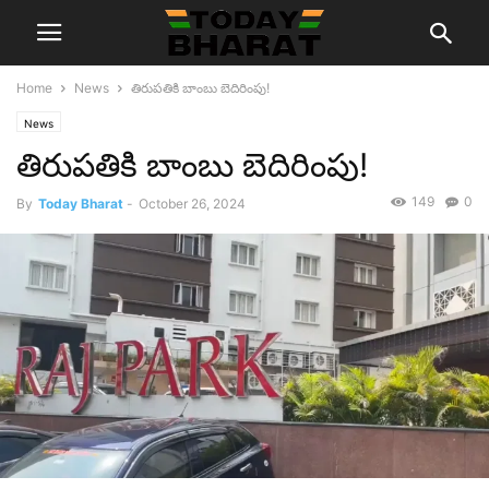
Home
News
తిరుపతికి బాంబు బెదిరింపు!
News
తిరుపతికి బాంబు బెదిరింపు!
149
0
By
Today Bharat
-
October 26, 2024