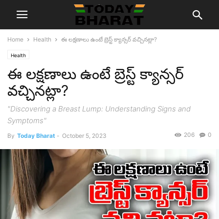
Home
Health
ఈ లక్షణాలు ఉంటే బ్రెస్ట్ క్యాన్సర్ వచ్చినట్లా?
Health
ఈ లక్షణాలు ఉంటే బ్రెస్ట్ క్యాన్సర్
వచ్చినట్లా?
"Discovering a Breast Lump: Understanding Signs and
Symptoms"
206
0
By
Today Bharat
-
October 5, 2023