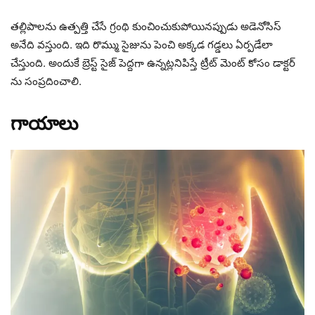
తల్లిపాలను ఉత్పత్తి చేసే గ్రంథి కుంచించుకుపోయినప్పుడు అడెనోసిస్
అనేది వస్తుంది. ఇది రొమ్ము సైజును పెంచి అక్కడ గడ్డలు ఏర్పడేలా
చేస్తుంది. అందుకే బ్రెస్ట్ సైజ్ పెద్దగా ఉన్నట్లనిపిస్తే ట్రీట్ మెంట్ కోసం డాక్టర్
ను సంప్రదించాలి.
గాయాలు