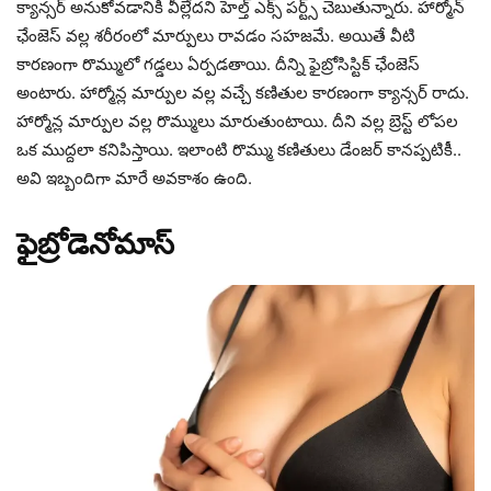
క్యాన్సర్ అనుకోవడానికి వీల్లేదని హెల్త్ ఎక్స్ పర్ట్స్ చెబుతున్నారు. హార్మోన్
ఛేంజెస్ వల్ల శరీరంలో మార్పులు రావడం సహజమే. అయితే వీటి
కారణంగా రొమ్ములో గడ్డలు ఏర్పడతాయి. దీన్ని ఫైబ్రోసిస్టిక్ ఛేంజెస్
అంటారు. హార్మోన్ల మార్పుల వల్ల వచ్చే కణితుల కారణంగా క్యాన్సర్ రాదు.
హార్మోన్ల మార్పుల వల్ల రొమ్ములు మారుతుంటాయి. దీని వల్ల బ్రెస్ట్ లోపల
ఒక ముద్దలా కనిపిస్తాయి. ఇలాంటి రొమ్ము కణితులు డేంజర్ కానప్పటికీ..
అవి ఇబ్బందిగా మారే అవకాశం ఉంది.
ఫైబ్రోడెనోమాస్