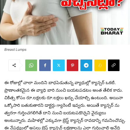
Breast Lumps
ఈ రోజుల్లో చాలా మందిని బాధపెడుతున్న వ్యాధుల్లో క్యాన్సర్ ఒకటి.
ప్రాణాంతకమైన ఈ వ్యాధి బారి నుంచి బయటపడటం అంత తేలిక కాదు.
చికిత్స కోసం రూ.లక్షలకు రూ.లక్షలు ఖర్చు చేయాల్సి ఉంటుంది. అయినా
ఒక్కోసారి బతుకుతారని డాక్టర్లు గ్యారెంటీ ఇవ్వరు. అయితే క్యాన్సర్ ను
త్వరగా గుర్తించగలిగితే దాని నుంచి బయటపడొచ్చని వైద్యులు
అంటున్నారు. మహిళల్లో ఎక్కువగా బ్రెస్ట్ క్యాన్సర్ రావడాన్ని గమనించొచ్చు.
ఈ నేపథ్యంలో అసలు బ్రెస్ట్ క్యాన్సర్ లక్షణాలను ఎలా గుర్తించాలి అనేది