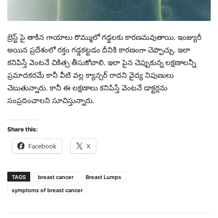
బ్రెస్ట్ పై తాకిన గాయాలు రొమ్ములో గడ్డలకు కారణమవుతాయి. ఇంజ్యురీ
అయిన ప్రదేశంలో రక్తం గడ్డకట్టడం దీనికి కారణంగా చెప్పొచ్చు. ఇలా
కనిపిస్తే వెంటనే చికిత్స తీసుకోవాలి. ఇలా పైన చెప్పుకున్న లక్షణాలన్నీ
ప్రమాదకరమే కానీ వీటి వల్ల క్యాన్సర్ రాదని వైద్య నిపుణులు
చెబుతున్నారు. కానీ ఈ లక్షణాలు కనిపిస్తే వెంటనే డాక్టర్లను
సంప్రదించాలని సూచిస్తున్నారు.
Share this:
Facebook
X
TAGS
breast cancer
Breast Lumps
symptoms of breast cancer