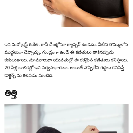
ఇది మరో బ్రెస్ట్ కణితి. కానీ దీంట్లోనూ క్యాన్సర్ ఉండదు. వీటిని రొమ్ములోని
ముద్దలుగా చెప్పొచ్చు. గుండ్రంగా ఉండే ఈ కణితులు తాకినప్పుడు
కదులుతాయి. మామూలుగా యువతుల్లో ఈ రకమైన కణితులు కనిస్తాయి.
20 ఏళ్ల బాలికల్లో ఇవి సర్వసాధారణం. అయితే నొప్పిలేని గడ్డలు కనిపిస్తే
డాక్టర్స్ ను కలవడం మంచిది.
తిత్తి