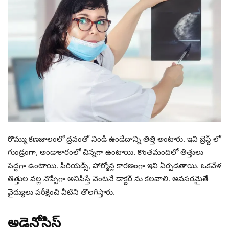
రొమ్ము కణజాలంలో ద్రవంతో నిండి ఉండేదాన్ని తిత్తి అంటారు. ఇవి బ్రెస్ట్ లో
గుండ్రంగా, అండాకారంలో చిన్నగా ఉంటాయి. కొంతమందిలో తిత్తులు
పెద్దగా ఉంటాయి. పీరియడ్స్, హార్మోన్ల కారణంగా ఇవి ఏర్పడతాయి. ఒకవేళ
తిత్తుల వల్ల నొప్పిగా అనిపిస్తే వెంటనే డాక్టర్ ను కలవాలి. అవసరమైతే
వైద్యులు పరీక్షించి వీటిని తొలగిస్తారు.
అడెనోసిస్