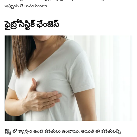
ఇప్పుడు తెలుసుకుందాం..
ఫైబ్రోసిస్టిక్ ఛేంజెస్
బ్రెస్ట్ లో క్యాన్సర్ ఉంటే కణితులు ఉంటాయి. అయితే ఈ కణితులన్నీ