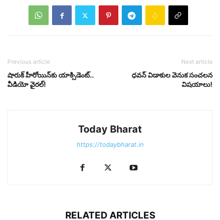
Previous article
Next article
షారుక్ హీరోయిన్‌కు యాక్సిడెంట్..
ధవన్ విడాకుల వెనుక సంచలన
వీడియో వైరల్!
విషయాలు!
Today Bharat
https://todaybharat.in
RELATED ARTICLES