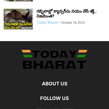
గబ్బిలాల్లో క్యాన్సర్‌ను నయం చేసే శక్తి..
నిజమెంత?
Today Bharat
-
October 19, 2023
ABOUT US
FOLLOW US