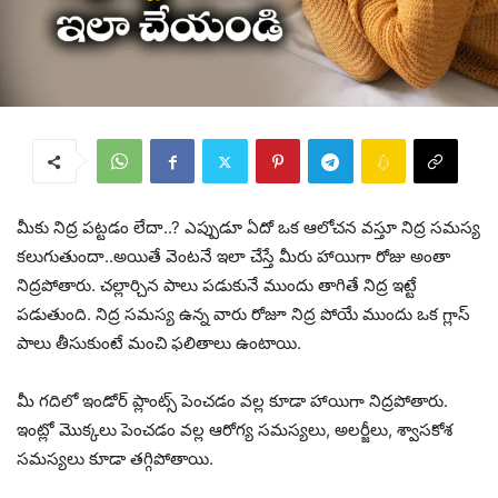
మీకు నిద్ర పట్టడం లేదా..? ఎప్పుడూ ఏదో ఒక ఆలోచన వస్తూ నిద్ర సమస్య
కలుగుతుందా..అయితే వెంటనే ఇలా చేస్తే మీరు హాయిగా రోజు అంతా
నిద్రపోతారు. చల్లార్చిన పాలు పడుకునే ముందు తాగితే నిద్ర ఇట్టే
పడుతుంది. నిద్ర సమస్య ఉన్న వారు రోజూ నిద్ర పోయే ముందు ఒక గ్లాస్
పాలు తీసుకుంటే మంచి ఫలితాలు ఉంటాయి.
మీ గదిలో ఇండోర్ ప్లాంట్స్ పెంచడం వల్ల కూడా హాయిగా నిద్రపోతారు.
ఇంట్లో మొక్కలు పెంచడం వల్ల ఆరోగ్య సమస్యలు, అలర్జీలు, శ్వాసకోశ
సమస్యలు కూడా తగ్గిపోతాయి.