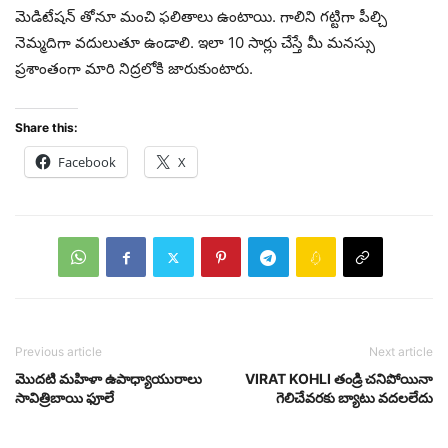
మెడిటేషన్ తోనూ మంచి ఫలితాలు ఉంటాయి. గాలిని గట్టిగా పీల్చి
నెమ్మదిగా వదులుతూ ఉండాలి. ఇలా 10 సార్లు చేస్తే మీ మనస్సు
ప్రశాంతంగా మారి నిద్రలోకి జారుకుంటారు.
Share this:
Facebook
X
Previous article
Next article
మొదటి మహిళా ఉపాధ్యాయురాలు
VIRAT KOHLI తండ్రి చనిపోయినా
సావిత్రిబాయి ఫూలే
గెలిచేవరకు బ్యాటు వదలలేదు