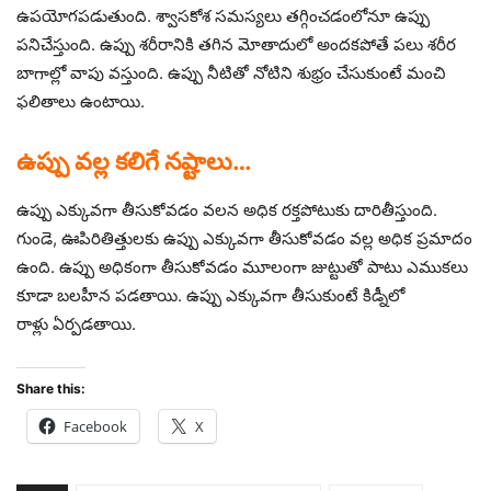
ఉపయోగపడుతుంది. శ్వాసకోశ సమస్యలు తగ్గించడంలోనూ ఉప్పు
పనిచేస్తుంది. ఉప్పు శరీరానికి తగిన మోతాదులో అందకపోతే పలు శరీర
బాగాల్లో వాపు వస్తుంది. ఉప్పు నీటితో నోటిని శుభ్రం చేసుకుంటే మంచి
ఫలితాలు ఉంటాయి.
ఉప్పు వల్ల కలిగే నష్టాలు…
ఉప్పు ఎక్కువగా తీసుకోవడం వలన అధిక రక్తపోటుకు దారితీస్తుంది.
గుండె, ఊపిరితిత్తులకు ఉప్పు ఎక్కువగా తీసుకోవడం వల్ల అధిక ప్రమాదం
ఉంది. ఉప్పు అధికంగా తీసుకోవడం మూలంగా జుట్టుతో పాటు ఎముకలు
కూడా బలహీన పడతాయి. ఉప్పు ఎక్కువగా తీసుకుంటే కిడ్నీలో
రాళ్లు ఏర్పడతాయి.
Share this:
Facebook
X