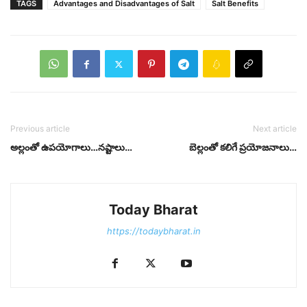
TAGS
Advantages and Disadvantages of Salt
Salt Benefits
Previous article
Next article
అల్లంతో ఉపయోగాలు…నష్టాలు…
బెల్లంతో కలిగే ప్రయోజనాలు…
Today Bharat
https://todaybharat.in