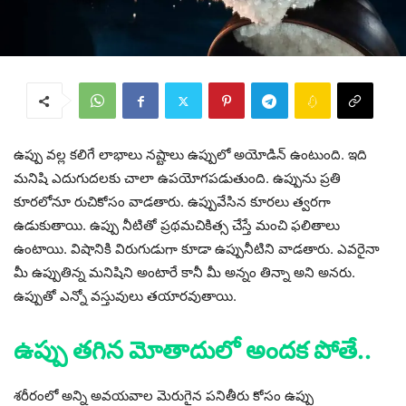
ఉప్పు వల్ల కలిగే లాభాలు నష్టాలు ఉప్పులో అయోడిన్ ఉంటుంది. ఇది
మనిషి ఎదుగుదలకు చాలా ఉపయోగపడుతుంది. ఉప్పును ప్రతి
కూరలోనూ రుచికోసం వాడతారు. ఉప్పువేసిన కూరలు త్వరగా
ఉడుకుతాయి. ఉప్పు నీటితో ప్రథమచికిత్స చేస్తే మంచి ఫలితాలు
ఉంటాయి. విషానికి విరుగుడుగా కూడా ఉప్పునీటిని వాడతారు. ఎవరైనా
మీ ఉప్పుతిన్న మనిషిని అంటారే కానీ మీ అన్నం తిన్నా అని అనరు.
ఉప్పుతో ఎన్నో వస్తువులు తయారవుతాయి.
ఉప్పు తగిన మోతాదులో అందక పోతే..
శరీరంలో అన్ని అవయవాల మెరుగైన పనితీరు కోసం ఉప్పు