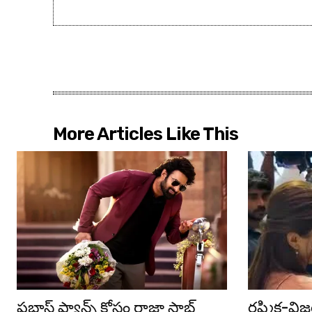
More Articles Like This
ప్ర‌భాస్ ఫ్యాన్స్ కోసం రాజా సాబ్
రష్మిక-వి