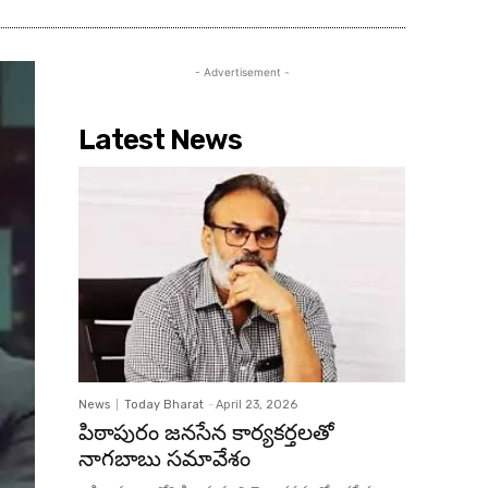
- Advertisement -
Latest News
News
Today Bharat
-
April 23, 2026
పిఠాపురం జనసేన కార్యకర్తలతో
నాగబాబు సమావేశం