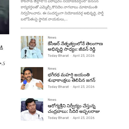
కాకినాడ జిల్లాలోని పిఠాపురం నియోజకవర్గంలో జనసేన
కార్యకర్తలతో ఎమ్మెల్సీ కొనిదెల నాగబాబు మాటామంతి
నిర్వహించారు. ఈ సందర్భంగా నియోజకవర్గ అభివృద్ధి, పార్టీ
బలోపేతంపై స్థానిక నాయకులు,...
News
కేసీఆర్ నేతృత్వంలోనే తెలంగాణ
డీ
అభివృద్ధి సాధ్యం: జీవన్ రెడ్డి
Today Bharat
-
April 23, 2026
ూ.5
News
భగీరథ మహర్షి జయంతి
శుభాకాంక్షలు తెలిపిన జగన్‌
Today Bharat
-
April 23, 2026
News
ఆరోగ్యశ్రీని నిర్వీర్యం చేస్తున్న
చంద్రబాబు: సీదిరి అప్పలరాజు
Today Bharat
-
April 23, 2026