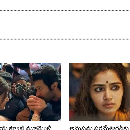
జయ్ క్యూట్ మూమెంట్
అనుపమ పరమేశ్వరన్‌కు ఆ