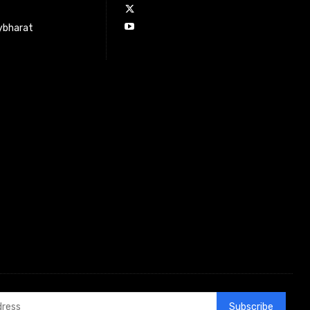
ybharat
Subscribe