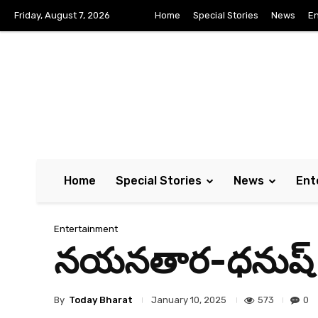
Friday, August 7, 2026
Home
Special Stories
News
En
Home
Special Stories
News
Ent
Entertainment
నయనతార-ధనుష్ క
By
Today Bharat
573
0
January 10, 2025