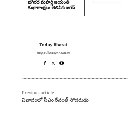
భగీరథ మహర్షి జయంతి
శుభాకాంక్షలు తెలిపిన జగన్‌
Today Bharat
https://todaybharat.in
Previous article
వివాదంలో సీఎం రేవంత్ సోదరుడు