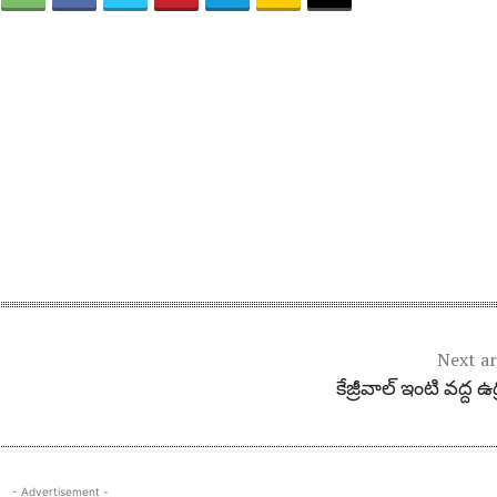
Next ar
కేజ్రీవాల్ ఇంటి వద్ద ఉద్
- Advertisement -