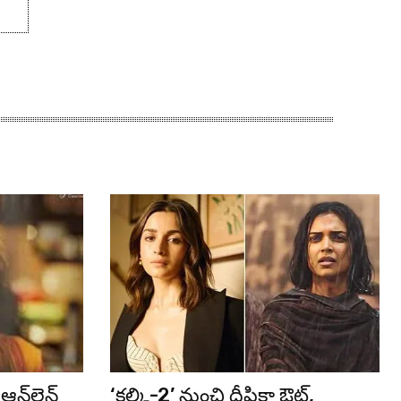
న్‌లైన్
‘కల్కి-2’ నుంచి దీపికా ఔట్,