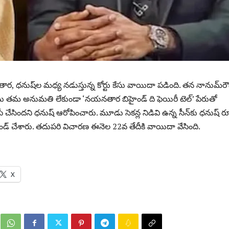
, ధనుష్‌ల మధ్య నడుస్తున్న కోర్టు కేసు వాయిదా పడింది. తన నానుమ్‌రౌ
‌ను తమ అనుమతి లేకుండా ‘నయనతార బిహైండ్‌ ది ఫెయిరీ టెల్‌’ పేరుతో
ీ చేసిందని ధనుష్ ఆరోపించారు. మూడు సెకన్ల నిడివి ఉన్న సీన్‌కు ధనుష్ ర
ాండ్ చేశారు. తదుపరి విచారణ ఈనెల 22వ తేదీకి వాయిదా వేసింది.
X