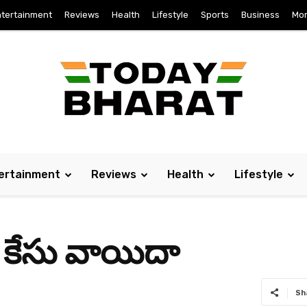
tertainment
Reviews
Health
Lifestyle
Sports
Business
Mo
ertainment
Reviews
Health
Lifestyle
ేసు వాయిదా
Sh