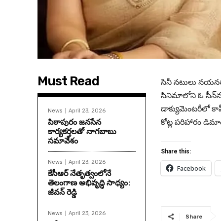
Must Read
సినీ నటులు నయనతార
సినిమాలోని ఓ సీన్
డాక్యుమెంటరీలో కాప
News
April 23, 2026
పిఠాపురం జనసేన
కోట్ల పరిహారం డిమ
కార్యకర్తలతో నాగబాబు
సమావేశం
Share this:
News
April 23, 2026
Facebook
కేసీఆర్ నేతృత్వంలోనే
తెలంగాణ అభివృద్ధి సాధ్యం:
జీవన్ రెడ్డి
News
April 23, 2026
Share