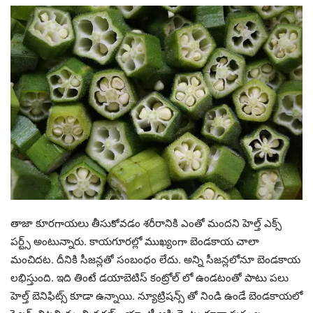
తాజా కూరగాయలు తీసుకోవడం శరీరానికి ఎంతో మందని హెల్త్ ఎక్స్
పర్ట్స్ అంటున్నారు. కాయగూరల్లో ముఖ్యంగా బెండకాయ చాలా
మంచిదట. దీనికి సీజన్లతో సంబంధం లేదు. అన్ని సీజన్లలోనూ బెండకాయ
లభిస్తుంది. ఇది తింటే డయాబెటిస్ కంట్రోల్ లో ఉండటంతో పాటు పలు
హెల్త్ బెనిఫిట్స్ కూడా ఉన్నాయి. న్యూట్రిషన్స్ తో నిండి ఉండే బెండకాయలో