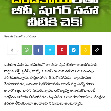
Health Benefits of Okra
ఉరుకుల పరుగుల జీవితంలో అందరూ ఫుల్ బిజీగా అయిపోయారు.
పొద్దున లేస్తే స్టడీస్, జాబ్స్, బిజినెస్ అంటూ ఊపిరి సలపనంతగా
పరిగెడుతున్నారు. పౌష్టికాహారం తీసుకోకపోవడం, వ్యాయామం
చేయకపోవడం, సరిపడా నిద్రలేకపోవడం లాంటి వల్ల ఎన్నో రకాల
అనారోగ్యాల బారిన పడుతున్నారు. ఆరోగ్యాన్ని కాపాడుకోవాలంటే
బలమైన ఆహారం తీసుకోవడం తప్పనిసరి. తాజా కూరగాయలు, పండ్లను
తరచూ తీసుకుంటూ ఉండాలని నిపుణులు అంటున్నారు.