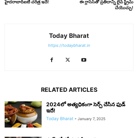
హైదరాబాద్ఐటీ చరిత్ర ఇదే!
ఈ గ్లాసెస్‌తో ప్రతిదాన్ని లైవ్ స్ట్రీమ్
చేయొచ్చు!
Today Bharat
https://todaybharat.in
RELATED ARTICLES
2024లో అత్యధికంగా సెర్చ్ చేసిన ఫుడ్
ఇదే!
Today Bharat
-
January 7, 2025