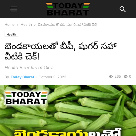
Home
Health
బెండకాయలతో బీపీ, షుగర్ సహా వీటికి చెక్!
Health
బెండకాయలతో బీపీ, షుగర్ సహా
వీటికి చెక్!
Health Benefits of Okra
265
0
By
Today Bharat
-
October 3, 2023