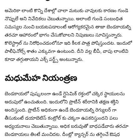
అమెరికా లాంటి కొన్ని దేశాల్లో చాలా మటుకు చావులకు కారణం గుండె
నొప్పులే అని నివేదికలు చెబుతున్నాయి. అలాంటి గుండె సంబంధిత
సమస్యల నుంచి బయటపడాలంటే ఆరోగ్యకరమైన తాజా బెండకాయల్ని
తరచూ ఆహారంలో భాగం చేసుకోవాలని నిపుణులు సూచిస్తున్నారు.
కొలెస్ట్రాల్ ను నిరోధించడంలోనూ ఇది కీలక పాత్ర పోషిస్తుందట. ఇందులో
పాలీఫెనోల్స్ శాతం ఎక్కువగా ఉంటుంది. దీని వల్ల బీపీ, వాపు లాంటివి
కూడా తగ్గుతాయని ఎక్స్ పర్ట్స్ అంటున్నారు.
మధుమేహ నియంత్రణ
బెండకాయలో పుష్కలంగా ఉండే గ్లైసెమిక్ రక్తంలో చక్కెర స్థాయులను
అదుపులో ఉంచుతుంది. ఇందులోని ప్రొటీన్ శరీరానికి తక్షణ శక్తిని
అందిస్తుంది. ప్రొటీన్ అధికంగా ఉండే బెండకాయల్ని రెగ్యులర్ గా
తీసుకుంటే డయాబెటిస్ కంట్రోల్ కు చక్కగా ఉపకరిస్తుందని పలు
అధ్యయనాలు చెబుతున్నాయి. అధిక బరువుతో బాధపడేవారు తరచూ
బెండకాయలు తింటే మంచిదట. దీంట్లో క్యాన్సర్ ను తగ్గించే ఔషధ