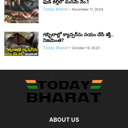
ఫుడ్ కల్తీలో మనమే నెం.1
Today Bharat
-
November 17, 2024
గబ్బిలాల్లో క్యాన్సర్‌ను నయం చేసే శక్తి..
నిజమెంత?
Today Bharat
-
October 19, 2023
ABOUT US