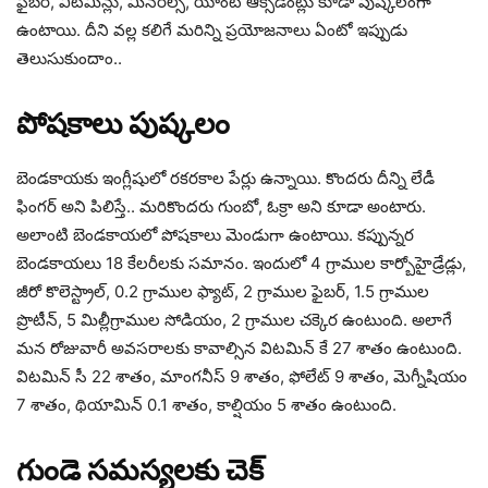
ఫైబర్, విటమిన్లు, మినరల్స్, యాంటీ ఆక్సిడెంట్లు కూడా పుష్కలంగా
ఉంటాయి. దీని వల్ల కలిగే మరిన్ని ప్రయోజనాలు ఏంటో ఇప్పుడు
తెలుసుకుందాం..
పోషకాలు పుష్కలం
బెండకాయకు ఇంగ్లీషులో రకరకాల పేర్లు ఉన్నాయి. కొందరు దీన్ని లేడీ
ఫింగర్ అని పిలిస్తే.. మరికొందరు గుంబో, ఓక్రా అని కూడా అంటారు.
అలాంటి బెండకాయలో పోషకాలు మెండుగా ఉంటాయి. కప్పున్నర
బెండకాయలు 18 కేలరీలకు సమానం. ఇందులో 4 గ్రాముల కార్బోహైడ్రేడ్లు,
జీరో కొలెస్ట్రాల్, 0.2 గ్రాముల ఫ్యాట్, 2 గ్రాముల ఫైబర్, 1.5 గ్రాముల
ప్రొటీన్, 5 మిల్లీగ్రాముల సోడియం, 2 గ్రాముల చక్కెర ఉంటుంది. అలాగే
మన రోజువారీ అవసరాలకు కావాల్సిన విటమిన్ కే 27 శాతం ఉంటుంది.
విటమిన్ సీ 22 శాతం, మాంగనీస్ 9 శాతం, ఫోలేట్ 9 శాతం, మెగ్నీషియం
7 శాతం, థియామిన్ 0.1 శాతం, కాల్షియం 5 శాతం ఉంటుంది.
గుండె సమస్యలకు చెక్