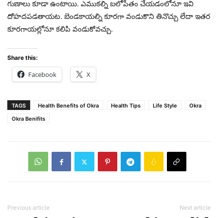
గుణాలు కూడా ఉంటాయి. ఎముకల్ని బలోపేతం చేయడంలోనూ ఇవి
దోహదపడతాయట. బెండకాయల్ని కూరగా వండుకొని తినొచ్చు లేదా ఇతర
కూరగాయల్లోనూ కలిపి వండుకోవచ్చు.
Share this:
Facebook
X
TAGS
Health Benefits of Okra
Health Tips
Life Style
Okra
Okra Benifits
Previous article
Next article