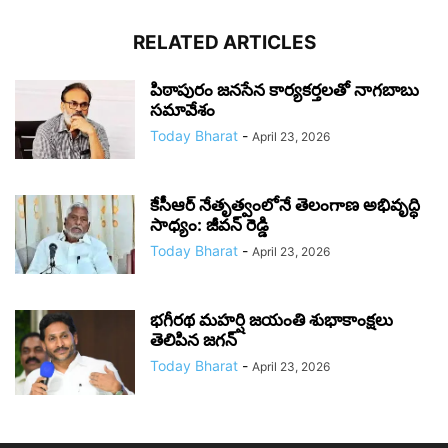
RELATED ARTICLES
పిఠాపురం జనసేన కార్యకర్తలతో నాగబాబు
సమావేశం
Today Bharat
-
April 23, 2026
కేసీఆర్ నేతృత్వంలోనే తెలంగాణ అభివృద్ధి
సాధ్యం: జీవన్ రెడ్డి
Today Bharat
-
April 23, 2026
భగీరథ మహర్షి జయంతి శుభాకాంక్షలు
తెలిపిన జగన్‌
Today Bharat
-
April 23, 2026