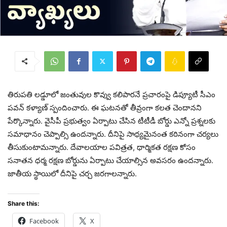
తిరుపతి లడ్డూలో జంతువుల కొవ్వు కలిపారనే ప్రచారంపై డిప్యూటీ సీఎం
పవన్ కళ్యాణ్ స్పందించారు. ఈ ఘటనతో తీవ్రంగా కలత చెందానని
పేర్కొన్నారు. వైసీపీ ప్రభుత్వం ఏర్పాటు చేసిన టీటీడీ బోర్డు ఎన్నో ప్రశ్నలకు
సమాధానం చెప్పాల్సి ఉందన్నారు. దీనిపై సాధ్యమైనంత కఠినంగా చర్యలు
తీసుకుంటామన్నారు. దేవాలయాల పవిత్రత, ధార్మికత రక్షణ కోసం
సనాతన ధర్మ రక్షణ బోర్డును ఏర్పాటు చేయాల్సిన అవసరం ఉందన్నారు.
జాతీయ స్థాయిలో దీనిపై చర్చ జరగాలన్నారు.
Share this:
Facebook
X