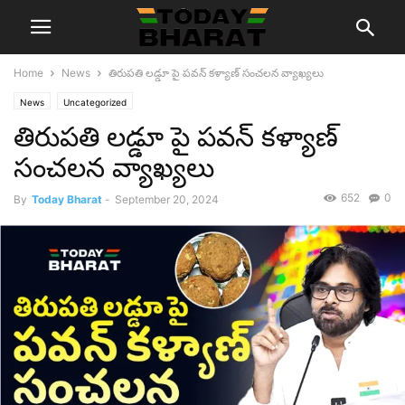
Home
News
తిరుపతి లడ్డూ పై పవన్ కళ్యాణ్ సంచలన వ్యాఖ్యలు
News
Uncategorized
తిరుపతి లడ్డూ పై పవన్ కళ్యాణ్
సంచలన వ్యాఖ్యలు
652
0
By
Today Bharat
-
September 20, 2024