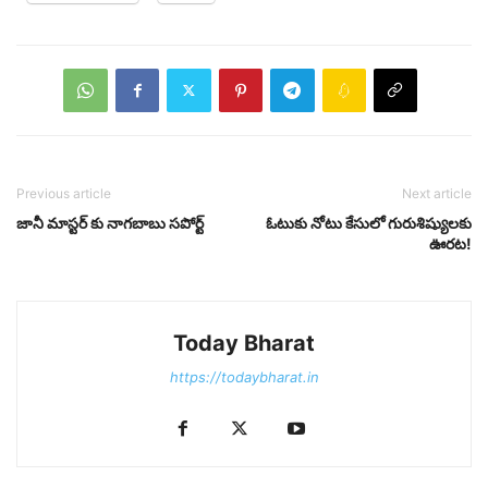
Previous article
Next article
జానీ మాస్టర్ కు నాగబాబు సపోర్ట్
ఓటుకు నోటు కేసులో గురుశిష్యులకు
ఊరట!
Today Bharat
https://todaybharat.in