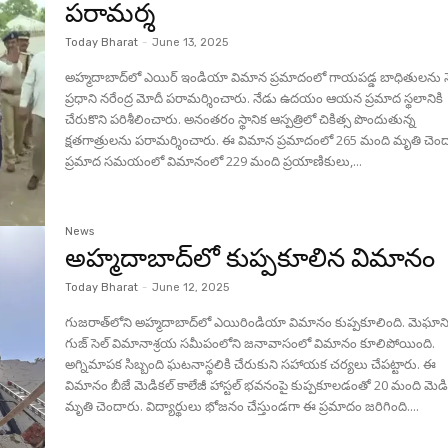
ప‌రామ‌ర్శ‌
Today Bharat
-
June 13, 2025
అహ్మ‌దాబాద్‌లో ఎయిర్ ఇండియా విమాన ప్ర‌మాదంలో గాయ‌ప‌డ్డ బాధితుల‌ను 
ప్ర‌ధాని న‌రేంద్ర మోదీ ప‌రామ‌ర్శించారు. నేడు ఉద‌యం ఆయ‌న ప్ర‌మాద స్థ‌లానికి
చేరుకొని ప‌రిశీలించారు. అనంత‌రం స్థానిక ఆస్ప‌త్రిలో చికిత్స పొందుతున్న
క్ష‌త‌గాత్రుల‌ను ప‌రామ‌ర్శించారు. ఈ విమాన ప్రమాదంలో 265 మంది మృతి చెం
ప్ర‌మాద స‌మ‌యంలో విమానంలో 229 మంది ప్రయాణికులు,...
News
అహ్మ‌దాబాద్‌లో కుప్ప‌కూలిన విమానం
Today Bharat
-
June 12, 2025
గుజరాత్‌లోని అహ్మదాబాద్‌లో ఎయిరిండియా విమానం కుప్ప‌కూలింది. మెఘాన
గుజ్ సెల్ విమానాశ్రయ సమీపంలోని జనావాసంలో విమానం కూలిపోయింది.
అగ్నిమాపక సిబ్బంది ఘటనాస్థలికి చేరుకుని సహాయక చర్యలు చేపట్టారు. ఈ
విమానం బీజే మెడికల్ కాలేజీ హాస్టల్ భవనంపై కుప్పకూల‌డంతో 20 మంది మెడ
మృతి చెందారు. విద్యార్థులు భోజనం చేస్తుండగా ఈ ప్రమాదం జ‌రిగింది....