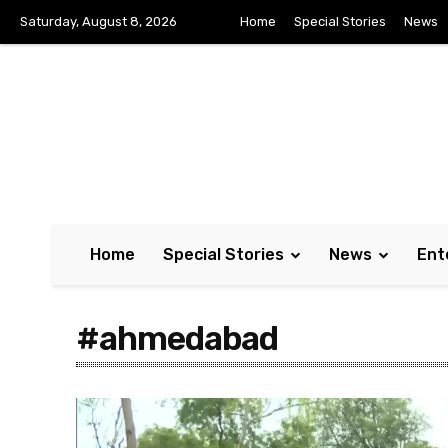
Saturday, August 8, 2026
Home
Special Stories
News
Home
Special Stories
News
Ent
#ahmedabad