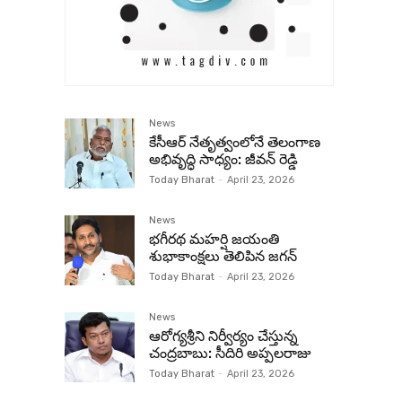
News
కేసీఆర్ నేతృత్వంలోనే తెలంగాణ
అభివృద్ధి సాధ్యం: జీవన్ రెడ్డి
Today Bharat
-
April 23, 2026
News
భగీరథ మహర్షి జయంతి
శుభాకాంక్షలు తెలిపిన జగన్‌
Today Bharat
-
April 23, 2026
News
ఆరోగ్యశ్రీని నిర్వీర్యం చేస్తున్న
చంద్రబాబు: సీదిరి అప్పలరాజు
Today Bharat
-
April 23, 2026