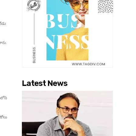
నేడు
దారు.
Latest News
ిలోని
ికోలు