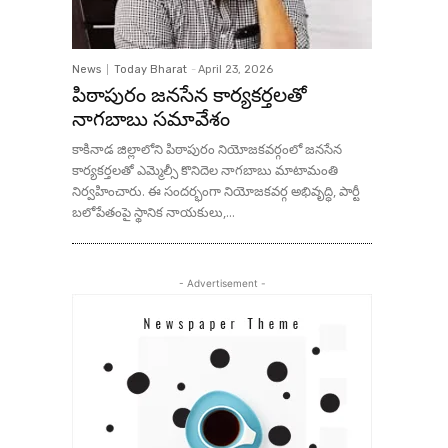
News
Today Bharat
-
April 23, 2026
పిఠాపురం జనసేన కార్యకర్తలతో
నాగబాబు సమావేశం
కాకినాడ జిల్లాలోని పిఠాపురం నియోజకవర్గంలో జనసేన
కార్యకర్తలతో ఎమ్మెల్సీ కొనిదెల నాగబాబు మాటామంతి
నిర్వహించారు. ఈ సందర్భంగా నియోజకవర్గ అభివృద్ధి, పార్టీ
బలోపేతంపై స్థానిక నాయకులు,...
- Advertisement -