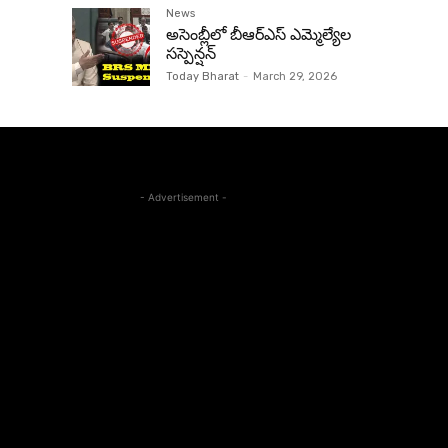
News
అసెంబ్లీలో బీఆర్‌ఎస్ ఎమ్మెల్యేల
సస్పెన్షన్‌
Today Bharat
-
March 29, 2026
- Advertisement -