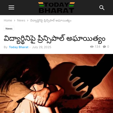
Home
News
విద్యార్థినిపై ప్రిన్సిపాల్ అఘాయిత్యం
News
విద్యార్థినిపై ప్రిన్సిపాల్ అఘాయిత్యం
134
0
By
Today Bharat
-
July 29, 2025