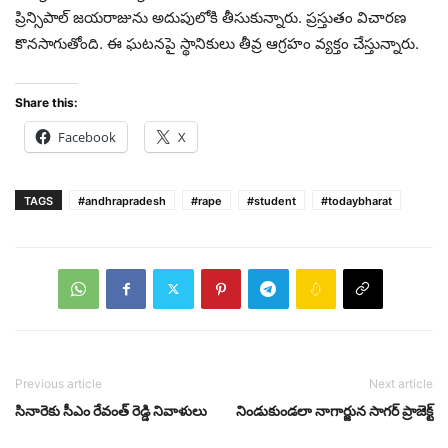
ప్రిన్సిపాల్ జయరాజును అదుపులోకి తీసుకున్నారు. ప్రస్తుతం విచారణ
కొనసాగుతోంది. ఈ ఘటనపై స్థానికులు తీవ్ర ఆగ్రహం వ్యక్తం చేస్తున్నారు.
Share this:
Facebook
X
TAGS
#andhrapradesh
#rape
#student
#todaybharat
Previous article
Next article
సినారెకు సీఎం రేవంత్‌ రెడ్డి నివాళులు
నిండుకుండలా నాగార్జున సాగ‌ర్ ప్రాజెక్ట్