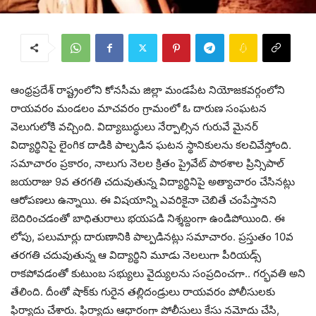
ఆంధ్రప్రదేశ్ రాష్ట్రంలోని కోనసీమ జిల్లా మండపేట నియోజకవర్గంలోని
రాయవరం మండలం మాచవరం గ్రామంలో ఓ దారుణ‌ సంఘటన
వెలుగులోకి వచ్చింది. విద్యాబుద్ధులు నేర్పాల్సిన గురువే మైనర్
విద్యార్థినిపై లైంగిక దాడికి పాల్పడిన ఘటన స్థానికులను కలచివేస్తోంది.
సమాచారం ప్రకారం, నాలుగు నెలల క్రితం ప్రైవేట్ పాఠశాల ప్రిన్సిపాల్
జయరాజు 9వ తరగతి చదువుతున్న విద్యార్థినిపై అత్యాచారం చేసినట్లు
ఆరోపణలు ఉన్నాయి. ఈ విషయాన్ని ఎవరికైనా చెబితే చంపేస్తానని
బెదిరించడంతో బాధితురాలు భయపడి నిశ్శబ్దంగా ఉండిపోయింది. ఈ
లోపు, పలుమార్లు దారుణానికి పాల్పడినట్లు సమాచారం. ప్రస్తుతం 10వ
తరగతి చదువుతున్న ఆ విద్యార్థిని మూడు నెలలుగా పీరియడ్స్
రాకపోవడంతో కుటుంబ సభ్యులు వైద్యులను సంప్రదించగా.. గర్భవతి అని
తేలింది. దీంతో షాక్‌కు గురైన తల్లిదండ్రులు రాయవరం పోలీసులకు
ఫిర్యాదు చేశారు. ఫిర్యాదు ఆధారంగా పోలీసులు కేసు నమోదు చేసి,