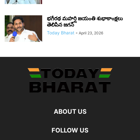
భగీరథ మహర్షి జయంతి శుభాకాంక్షలు
తెలిపిన జగన్‌
Today Bharat
-
April 23, 2026
ABOUT US
FOLLOW US