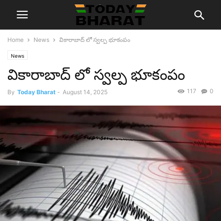
Home
News
వికారాబాద్ లో స్వల్ప భూకంపం
News
వికారాబాద్ లో స్వల్ప భూకంపం
117
0
By
Today Bharat
-
August 14, 2025