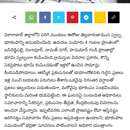
వికారాబాద్ జిల్లాలోని పరిగి మండలం ఈరోజు తెల్లవారుజామున స్వల్ప
భూకంపాన్ని అనుభవించింది. ఉదయం సుమారు 4 గంటల ప్రాంతంలో
బసిరెడ్డిపల్లి, రంగాపూర్, నామత్ నగర్, హనుమాన్ గండి ప్రాంతాల్లో
భూమి స్వల్పంగా కంపించింది.గ్రామస్తుల వివరాల ప్రకారం, కొన్ని
సెకన్లపాటు భూమి కంపించడంతో ఇళ్లలో ఉంచిన సామాన్లు
కిందపడిపోయాయి. ఆకస్మిక ప్రకంపనలతో భయాందోళనకు గురైన ప్రజలు
ఇళ్ల నుంచి బయటకు పరుగులు తీశారు.ఒకవైపు నిరంతర వర్షాలతో
ప్రజలు ఇబ్బందులు పడుతుండగా, మరోవైపు భూకంపం సంభవించడం
స్థానికులను మరింత భయపెట్టింది. ఈ ఘటనపై సంబంధిత అధికారులు
సమాచారాన్ని సేకరిస్తూ, ప్రకంపనల తీవ్రత, కేంద్రబిందువు వివరాలను
అంచనా వేస్తున్నారు. ఇప్పటివరకు ఎలాంటి ప్రాణనష్టం లేదా ఆస్తినష్టం
జరిగినట్టు సమాచారం లేదు.ప్రజలు అప్రమత్తంగా ఉండాలని, భూకంపాల
సమయంలో భద్రతా సూచనలు పాటించాలని అధికార యంత్రాంగం