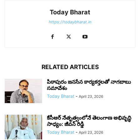
Today Bharat
https://todaybharat.in
RELATED ARTICLES
పిఠాపురం జనసేన కార్యకర్తలతో నాగబాబు
సమావేశం
Today Bharat
-
April 23, 2026
కేసీఆర్ నేతృత్వంలోనే తెలంగాణ అభివృద్ధి
సాధ్యం: జీవన్ రెడ్డి
Today Bharat
-
April 23, 2026