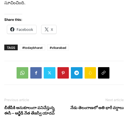
సూచించింది.
Share this:
Facebook
X
TAGS
#todaybharat
#vikarabad
Previous article
Next article
బీజేపీకి అనుకూలంగా ప‌నిచేస్తున్న
నేడు తెలంగాణ‌లో అతి భారీ వ‌ర్షాలు
ఈసీ – ఆర్జేడీ నేత తేజ‌స్వీ యాద‌వ్