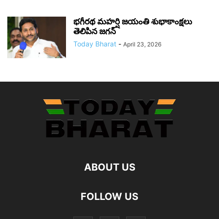
భగీరథ మహర్షి జయంతి శుభాకాంక్షలు
తెలిపిన జగన్‌
Today Bharat
-
April 23, 2026
ABOUT US
FOLLOW US