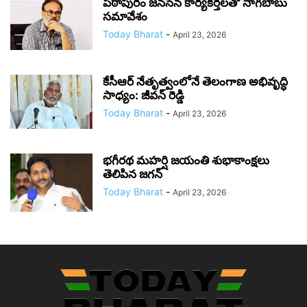
పిఠాపురం జనసేన కార్యకర్తలతో నాగబాబు
సమావేశం
Today Bharat
-
April 23, 2026
కేసీఆర్ నేతృత్వంలోనే తెలంగాణ అభివృద్ధి
సాధ్యం: జీవన్ రెడ్డి
Today Bharat
-
April 23, 2026
భగీరథ మహర్షి జయంతి శుభాకాంక్షలు
తెలిపిన జగన్‌
Today Bharat
-
April 23, 2026