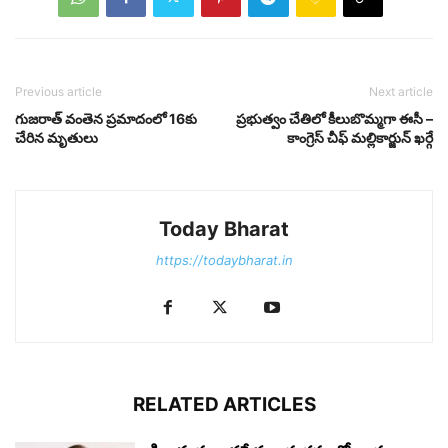
Previous article
Next article
గుజ‌రాత్ వంతెన ప్ర‌మాదంలో 16కు
ప్ర‌భుత్వం చేతిలో కీలుబొమ్మ‌గా ఈసీ –
చేరిన‌ మృతులు
కాంగ్రెస్ చీఫ్ మల్లికార్జున్ ఖర్గే
Today Bharat
https://todaybharat.in
RELATED ARTICLES