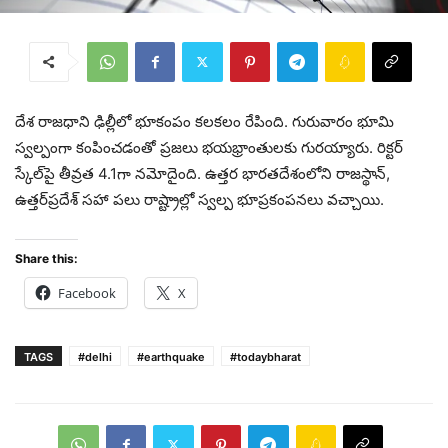
దేశ రాజ‌ధాని ఢిల్లీలో భూకంపం క‌ల‌క‌లం రేపింది. గురువారం భూమి
స్వ‌ల్పంగా కంపించ‌డంతో ప్ర‌జ‌లు భ‌య‌భ్రాంతుల‌కు గుర‌య్యారు. రిక్టర్‌
స్కేల్‌పై తీవ్రత 4.1గా నమోదైంది. ఉత్తర భారతదేశంలోని రాజస్థాన్‌,
ఉత్తర్‌ప్రదేశ్‌ సహా పలు రాష్ట్రాల్లో స్వల్ప భూప్రకంపనలు వచ్చాయి.
Share this:
Facebook
X
TAGS
#delhi
#earthquake
#todaybharat