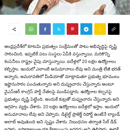
ఆంధ్రప్రదేశ్‌లో కూటమి ప్రభుత్వం సంక్షేమంతో పాటు అభివృద్ధిపై దృష్టి
సారించింది. ఇప్పటికే పలు సంస్థలు ఏపీకి వస్తున్నాయి. మరికొన్ని
కంపెనీలు రాష్ట్రం వైపు చూస్తున్నాయి. ఐదేళ్లలో 20 లక్షల ఉద్యోగాలు
కల్పిస్తాం. ఇందులో ఎలాంటి అనుమానాలు లేవు అని మంత్రి టీజీ భరత్
అన్నారు. అమరావతిలో మీడియాతో మాట్లాడుతూ ప్రభుత్వ భూములు
ఇష్టానుసారం పంచుతున్నారు అని దుష్ప్రచారం చేస్తున్నారు అంటూ
వైఎస్ఆర్ కాంగ్రెస్ పార్టీ నేతలపై మండిపడ్డారు. ఉద్యోగాల కల్పనపై
ప్రభుత్వం దృష్టి పెట్టింది. అందుకే కుట్రతో దుష్ప్రచారం చేస్తున్నారు అని
ఆగ్రహం వ్యక్తం చేశారు. 20 లక్షల ఉద్యోగాలు ఐదేళ్లలో ఇస్తాం. ఇందులో
అనుమానాలు లేవు అని చెప్పారు. డిటైల్డ్ ప్రాజెక్ట్ రిపోర్ట్ ఉంటేనే ల్యాండ్
అలాట్ అవుతుంది అని స్పష్టం చేశారు. నిబంధనల తర్వాత సేల్ డీడ్
ఇస్తారు. ఇష్టారాజ్యంగా భూ కేటాయింపు జరగదు అని తెలిపారు. ఊరికే