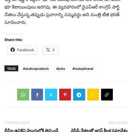
భూ కేటాయింపులు జరగవు. ఈ వ్యవహారంలో వైఎస్ఆర్ కాంగ్రెస్ పార్టీ
నేతలు చేస్తున్న తప్పుడు ప్రచారాన్ని నమ్మవద్దు అని మంత్రి టీజీ భరత్
సూచించారు.
Share this:
Facebook
X
TAGS
#andhrapradesh
#jobs
#todaybharat
Previous article
Next article
బీసీల ఉనికిని వెలుగులోకి తెచ్చిందే
వైసీపీ నేత‌ల‌తో జగన్ కీలక సమావేశం