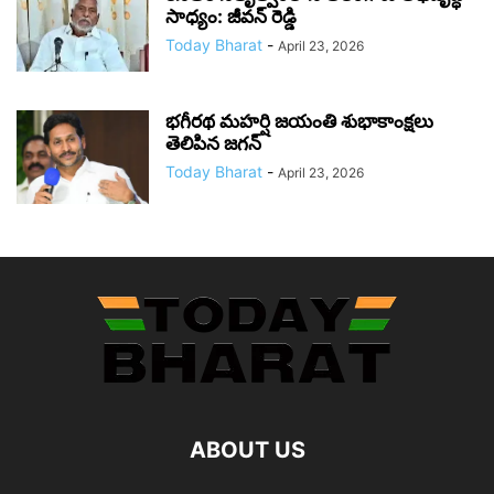
సాధ్యం: జీవన్ రెడ్డి
Today Bharat
-
April 23, 2026
భగీరథ మహర్షి జయంతి శుభాకాంక్షలు
తెలిపిన జగన్‌
Today Bharat
-
April 23, 2026
ABOUT US