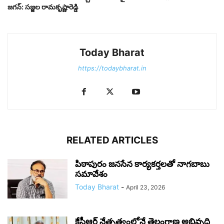
జగన్: సజ్జల రామకృష్ణారెడ్డి
Today Bharat
https://todaybharat.in
RELATED ARTICLES
పిఠాపురం జనసేన కార్యకర్తలతో నాగబాబు
సమావేశం
Today Bharat
-
April 23, 2026
కేసీఆర్ నేతృత్వంలోనే తెలంగాణ అభివృద్ధి