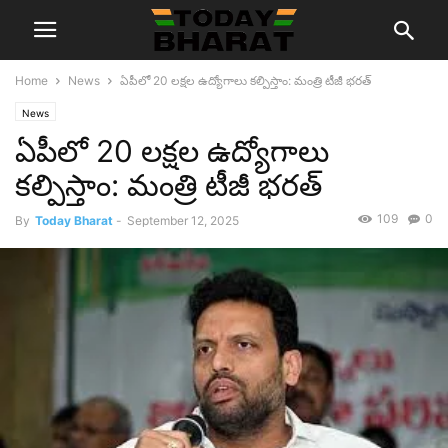
Home
News
ఏపీలో 20 లక్షల ఉద్యోగాలు కల్పిస్తాం: మంత్రి టీజీ భరత్
News
ఏపీలో 20 లక్షల ఉద్యోగాలు
కల్పిస్తాం: మంత్రి టీజీ భరత్
109
0
By
Today Bharat
-
September 12, 2025