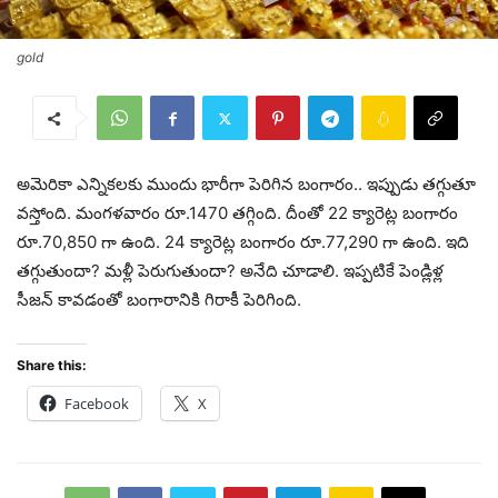
gold
అమెరికా ఎన్నికలకు ముందు భారీగా పెరిగిన బంగారం.. ఇప్పుడు తగ్గుతూ
వస్తోంది. మంగళవారం రూ.1470 తగ్గింది. దీంతో 22 క్యారెట్ల బంగారం
రూ.70,850 గా ఉంది. 24 క్యారెట్ల బంగారం రూ.77,290 గా ఉంది. ఇది
తగ్గుతుందా? మళ్లీ పెరుగుతుందా? అనేది చూడాలి. ఇప్పటికే పెండ్లిళ్ల
సీజన్ కావడంతో బంగారానికి గిరాకీ పెరిగింది.
Share this:
Facebook
X