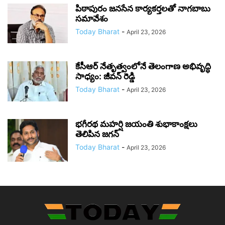
పిఠాపురం జనసేన కార్యకర్తలతో నాగబాబు
సమావేశం
Today Bharat
-
April 23, 2026
కేసీఆర్ నేతృత్వంలోనే తెలంగాణ అభివృద్ధి
సాధ్యం: జీవన్ రెడ్డి
Today Bharat
-
April 23, 2026
భగీరథ మహర్షి జయంతి శుభాకాంక్షలు
తెలిపిన జగన్‌
Today Bharat
-
April 23, 2026