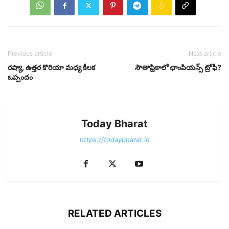
Previous article
Next article
రష్యా, ఉత్తర కొరియా మధ్య కీలక
సౌతాఫ్రికాలో ఛాంపియన్స్ ట్రోఫీ?
ఒప్పందం
Today Bharat
https://todaybharat.in
RELATED ARTICLES