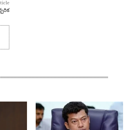
ticle
్చరిక