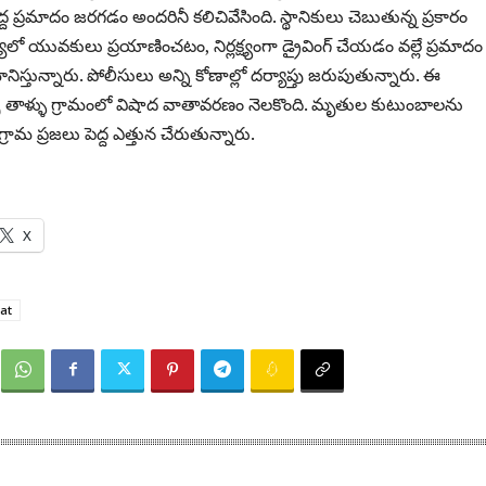
ద ప్రమాదం జరగడం అందరినీ కలిచివేసింది. స్థానికులు చెబుతున్న ప్రకారం
ంఖ్యలో యువకులు ప్రయాణించటం, నిర్లక్ష్యంగా డ్రైవింగ్ చేయడం వల్లే ప్రమాదం 
్తున్నారు. పోలీసులు అన్ని కోణాల్లో దర్యాప్తు జరుపుతున్నారు. ఈ
ాళ్ళు గ్రామంలో విషాద వాతావరణం నెలకొంది. మృతుల కుటుంబాలను
గ్రామ ప్రజలు పెద్ద ఎత్తున చేరుతున్నారు.
X
at