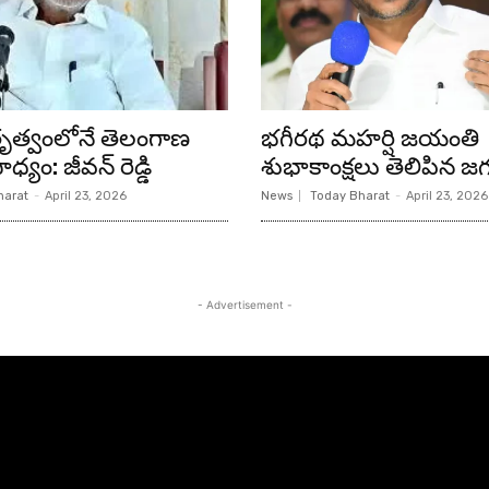
ేతృత్వంలోనే తెలంగాణ
భగీరథ మహర్షి జయంతి
ధ్యం: జీవన్ రెడ్డి
శుభాకాంక్షలు తెలిపిన జగ
harat
-
April 23, 2026
News
Today Bharat
-
April 23, 2026
- Advertisement -