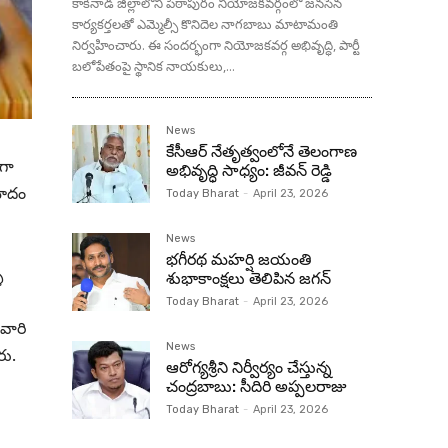
కాకినాడ జిల్లాలోని పిఠాపురం నియోజకవర్గంలో జనసేన
కార్యకర్తలతో ఎమ్మెల్సీ కొనిదెల నాగబాబు మాటామంతి
నిర్వహించారు. ఈ సందర్భంగా నియోజకవర్గ అభివృద్ధి, పార్టీ
బలోపేతంపై స్థానిక నాయకులు,...
News
కేసీఆర్ నేతృత్వంలోనే తెలంగాణ
గా
అభివృద్ధి సాధ్యం: జీవన్ రెడ్డి
మాదం
Today Bharat
-
April 23, 2026
News
భగీరథ మహర్షి జయంతి
ు
శుభాకాంక్షలు తెలిపిన జగన్‌
Today Bharat
-
April 23, 2026
వారి
News
రు.
ఆరోగ్యశ్రీని నిర్వీర్యం చేస్తున్న
చంద్రబాబు: సీదిరి అప్పలరాజు
Today Bharat
-
April 23, 2026