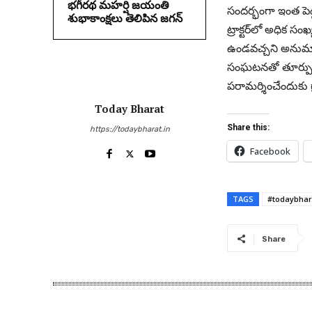
భగీరథ మహర్షి జయంతి
సందర్భంగా ఇంత పెద్
శుభాకాంక్షలు తెలిపిన జగన్‌
ట్రాక్టర్‌లో అధిక స
ఉండవచ్చని అనుమానిస
సంఘటనతో తూర్పు త
ప‌రామ‌ర్శించేందుకు 
Today Bharat
Share this:
https://todaybharat.in
Facebook
TAGS
#todaybhar
Share