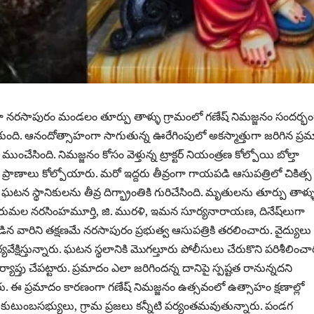
్లా నరసాపురం మండలం తూర్పు తాళ్ళు గ్రామంలో గణేష్ నిమజ్జనం సందర్భం
ుంది. ఆనందోత్సాహంగా సాగుతున్న ఊరేగింపులో అకస్మాత్తుగా జరిగిన ప్ర
ముంచేసింది. నిమజ్జనం కోసం వెళ్తున్న ట్రాక్టర్ నియంత్రణ కోల్పోయి బోల్తా
రాణాలు కోల్పోయారు. మరో ఇద్దరు తీవ్రంగా గాయపడి ఆసుపత్రిలో చికిత్స
టన స్థానికులను తీవ్ర దిగ్భ్రాంతికి గురిచేసింది. మృతులను తూర్పు తాళ్ళ
 తిరుమల నరసింహమూర్తి, జి. మురళి, ఇమన సూర్యనారాయణ, దినేష్‌లుగా
ిన వారిని తక్షణమే నరసాపురం ప్రభుత్వ ఆసుపత్రికి తరలించారు. వైద్యులు 
ర్యవేక్షిస్తున్నారు. ఘటన స్థలానికి మొగల్తూరు పోలీసులు చేరుకొని పరిశీలించా
యాప్తు చేపట్టారు. ప్రమాదం ఎలా జరిగిందన్న దానిపై స్పష్టత రానున్నదని
ు. ఈ ప్రమాదం కారణంగా గణేష్ నిమజ్జనం ఉత్సవంలో ఉత్సాహం క్షణాల్లో
 కుటుంబసభ్యులు, గ్రామ ప్రజలు కన్నీటి పర్యంతమవుతున్నారు. పండగ