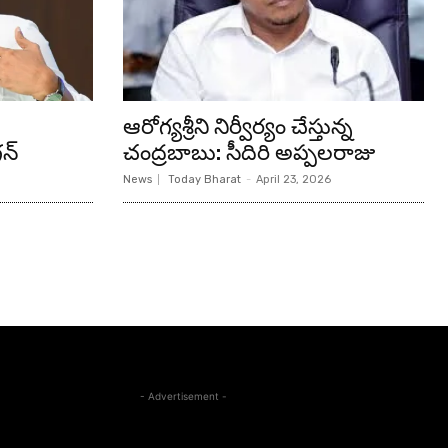
ఆరోగ్యశ్రీని నిర్వీర్యం చేస్తున్న
న్‌
చంద్రబాబు: సీదిరి అప్పలరాజు
News
Today Bharat
-
April 23, 2026
- Advertisement -