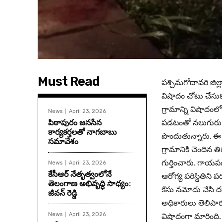
Must Read
పశ్చిమగోదావరి జిల
విషాదం చోటు చేసుక
గ్రామాన్ని విషాదంలో 
News
April 23, 2026
పిఠాపురం జనసేన
పడటంతో నలుగురు ప్
కార్యకర్తలతో నాగబాబు
పొందుతున్నారు. ఈ ఘ
సమావేశం
గ్రామానికి చెందిన
గుర్తించారు. గాయపడ
News
April 23, 2026
కేసీఆర్ నేతృత్వంలోనే
ఆరోగ్య పరిస్థితిని ప
తెలంగాణ అభివృద్ధి సాధ్యం:
కేసు నమోదు చేసి దర్
జీవన్ రెడ్డి
అధికారులు తెలిపార
విషాదంగా మారింది.
News
April 23, 2026