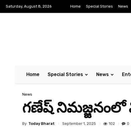
Saturday, August 8, 2026
Home
Special Stories
News
Home
Special Stories
News
Ent
News
గణేష్ నిమజ్జనంలో
By
Today Bharat
102
0
September 1, 2025