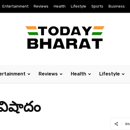
Entertainment
Reviews
Health
Lifestyle
Sports
Business
ertainment
Reviews
Health
Lifestyle
 విషాదం
Sh