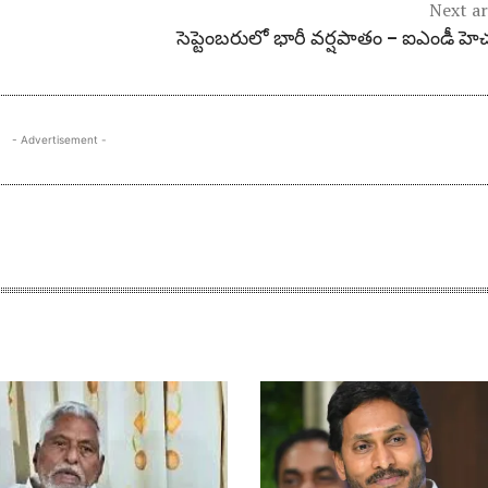
Next ar
సెప్టెంబరులో భారీ వ‌ర్ష‌పాతం – ఐఎండీ హెచ
- Advertisement -