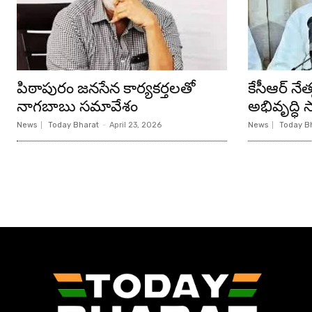
పిఠాపురం జనసేన కార్యకర్తలతో
కేసీఆర్ న
నాగబాబు సమావేశం
అభివృద్ధి సా
News
Today Bharat
-
April 23, 2026
News
Today B