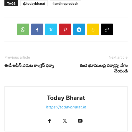
TAGS
@todaybharat
#andhrapradesh
Previous article
Next article
ఈడీ ఆఫీస్ ఎదుట కాంగ్రెస్ ధ‌ర్నా
కంచె భూముల‌పై ద‌ర్యాప్తు వేగం
చేయండి
Today Bharat
https://todaybharat.in