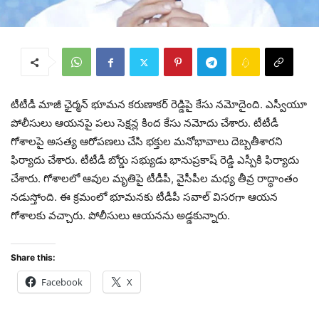
టీటీడీ మాజీ ఛైర్మన్ భూమన కరుణాకర్ రెడ్డిపై కేసు నమోదైంది. ఎస్వీయూ
పోలీసులు ఆయ‌న‌పై పలు సెక్షన్ల కింద కేసు నమోదు చేశారు. టీటీడీ
గోశాలపై అసత్య ఆరోపణలు చేసి భక్తుల మనోభావాలు దెబ్బతీశారని
ఫిర్యాదు చేశారు. టీటీడీ బోర్డు సభ్యుడు భానుప్రకాష్ రెడ్డి ఎస్పీకి ఫిర్యాదు
చేశారు. గోశాల‌లో ఆవుల మృతిపై టీడీపీ, వైసీపీల మ‌ధ్య తీవ్ర రాద్ధాంతం
న‌డుస్తోంది. ఈ క్ర‌మంలో భూమ‌న‌కు టీడీపీ స‌వాల్ విస‌ర‌గా ఆయ‌న
గోశాల‌కు వ‌చ్చారు. పోలీసులు ఆయ‌న‌ను అడ్డ‌కున్నారు.
Share this:
Facebook
X