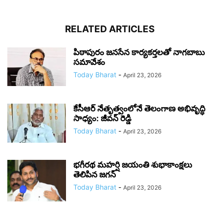
RELATED ARTICLES
పిఠాపురం జనసేన కార్యకర్తలతో నాగబాబు
సమావేశం
Today Bharat
-
April 23, 2026
కేసీఆర్ నేతృత్వంలోనే తెలంగాణ అభివృద్ధి
సాధ్యం: జీవన్ రెడ్డి
Today Bharat
-
April 23, 2026
భగీరథ మహర్షి జయంతి శుభాకాంక్షలు
తెలిపిన జగన్‌
Today Bharat
-
April 23, 2026