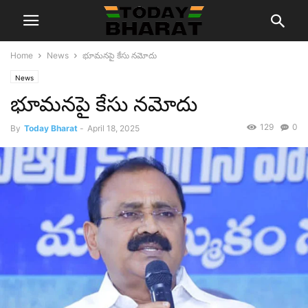
Home
News
భూమ‌నపై కేసు న‌మోదు
News
భూమ‌నపై కేసు న‌మోదు
129
0
By
Today Bharat
-
April 18, 2025