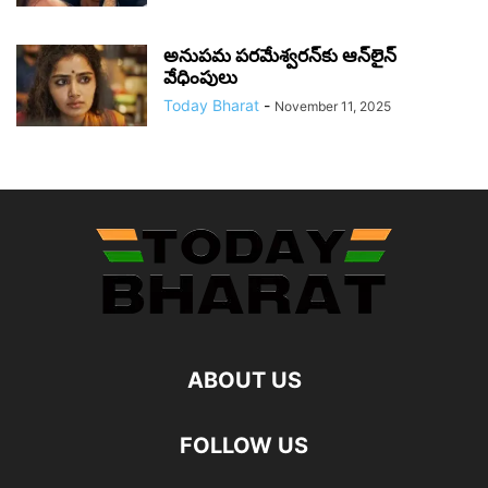
అనుపమ పరమేశ్వరన్‌కు ఆన్‌లైన్
వేధింపులు
Today Bharat
-
November 11, 2025
ABOUT US
FOLLOW US