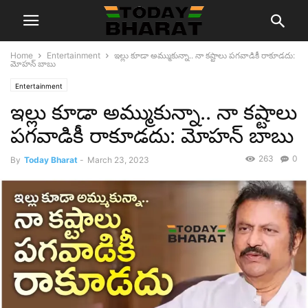
Home
Entertainment
ఇల్లు కూడా అమ్ముకున్నా.. నా కష్టాలు పగవాడికీ రాకూడదు:
మోహన్ బాబు
Entertainment
ఇల్లు కూడా అమ్ముకున్నా.. నా కష్టాలు
పగవాడికీ రాకూడదు: మోహన్ బాబు
263
0
By
Today Bharat
-
March 23, 2023