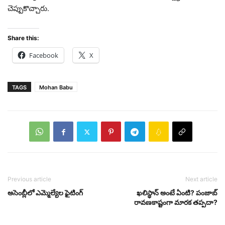
చెప్పుకొచ్చారు.
Share this:
Facebook
X
TAGS
Mohan Babu
Previous article
Next article
అసెంబ్లీలో ఎమ్మెల్యేల ఫైటింగ్
ఖలిస్థాన్ అంటే ఏంటి? పంజాబ్
రావణకాష్టంగా మారక తప్పదా?