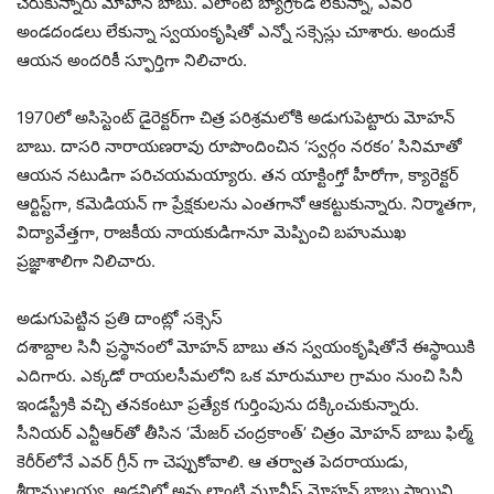
చేరుకున్నారు మోహన్ బాబు. ఎలాంటి బ్యాగ్రౌండ్ లేకున్నా, ఎవరి
అండదండలు లేకున్నా స్వయంకృషితో ఎన్నో సక్సెస్లు చూశారు. అందుకే
ఆయన అందరికీ స్ఫూర్తిగా నిలిచారు.
1970లో అసిస్టెంట్ డైరెక్టర్‌గా చిత్ర పరిశ్రమలోకి అడుగుపెట్టారు మోహన్
బాబు. దాసరి నారాయణరావు రూపొందించిన ‘స్వర్గం నరకం’ సినిమాతో
ఆయన నటుడిగా పరిచయమయ్యారు. తన యాక్టింగ్తో హీరోగా, క్యారెక్టర్
ఆర్టిస్ట్‌గా, కమెడియన్ గా ప్రేక్షకులను ఎంతగానో ఆకట్టుకున్నారు. నిర్మాతగా,
విద్యావేత్తగా, రాజకీయ నాయకుడిగానూ మెప్పించి బహుముఖ
ప్రజ్ఞాశాలిగా నిలిచారు.
అడుగుపెట్టిన ప్రతి దాంట్లో సక్సెస్
దశాబ్దాల సినీ ప్రస్థానంలో మోహన్ బాబు తన స్వయంకృషితోనే ఈస్థాయికి
ఎదిగారు. ఎక్కడో రాయలసీమలోని ఒక మారుమూల గ్రామం నుంచి సినీ
ఇండస్ట్రీకి వచ్చి తనకంటూ ప్రత్యేక గుర్తింపును దక్కించుకున్నారు.
సీనియర్ ఎన్టీఆర్‌తో తీసిన ‘మేజర్ చంద్రకాంత్’ చిత్రం మోహన్ బాబు ఫిల్మ్
కెరీర్‌లోనే ఎవర్ గ్రీన్ గా చెప్పుకోవాలి. ఆ తర్వాత పెదరాయుడు,
శ్రీరాములయ్య, అడవిలో అన్న లాంటి మూవీస్ మోహన్ బాబు స్థాయిని