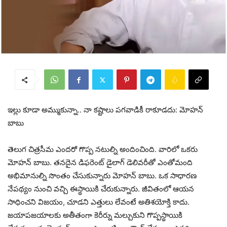
ఇల్లు కూడా అమ్ముకున్నా.. నా కష్టాలు పగవాడికీ రాకూడదు: మోహన్
బాబు
తెలుగ చిత్రసీమ ఎందరో గొప్ప నటుల్ని అందించింది. వారిలో ఒకరు
మోహన్ బాబు. తనదైన డిఫరెంట్ డైలాగ్ డెలివరీతో ఎంతోమంది
అభిమానుల్ని సొంతం చేసుకున్నారు మోహన్ బాబు. ఒక సాధారణ
నేపథ్యం నుంచి వచ్చి ఈస్థాయికి చేరుకున్నారు. జీవితంలో ఆయన
సాధించని విజయం, చూడని ఎత్తులు లేవంటే అతిశయోక్తి కాదు.
జయాపజయాలకు అతీతంగా కెరీర్ను మల్చుకుని గొప్పస్థాయికి