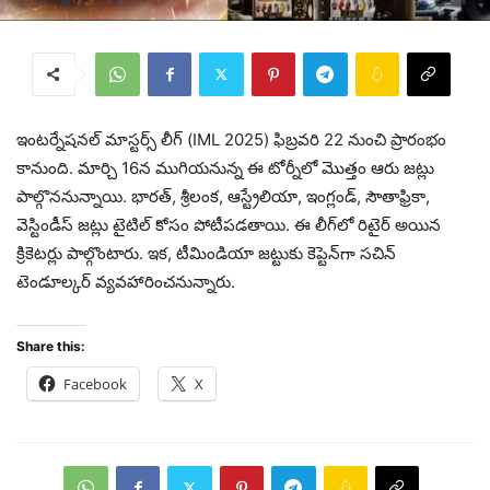
ఇంటర్నేషనల్ మాస్టర్స్ లీగ్ (IML 2025) ఫిబ్రవరి 22 నుంచి ప్రారంభం
కానుంది. మార్చి 16న ముగియనున్న ఈ టోర్నీలో మొత్తం ఆరు జట్లు
పాల్గొననున్నాయి. భారత్, శ్రీలంక, ఆస్ట్రేలియా, ఇంగ్లండ్, సౌతాఫ్రికా,
వెస్టిండీస్ జట్లు టైటిల్ కోసం పోటీపడతాయి. ఈ లీగ్‌లో రిటైర్‌ అయిన
క్రికెటర్లు పాల్గొంటారు. ఇక, టీమిండియా జట్టుకు కెప్టెన్‌గా సచిన్
టెండూల్కర్ వ్యవహారించనున్నారు.
Share this:
Facebook
X