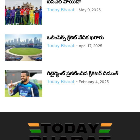
ఐపీఎల్ వాయిదా
Today Bharat
-
May 9, 2025
ఒలింపిక్స్ క్రికెట్ వేదిక ఖ‌రారు
Today Bharat
-
April 17, 2025
రిటైర్మెంట్ ప్రకటించిన క్రికెటర్ దిముత్
Today Bharat
-
February 4, 2025