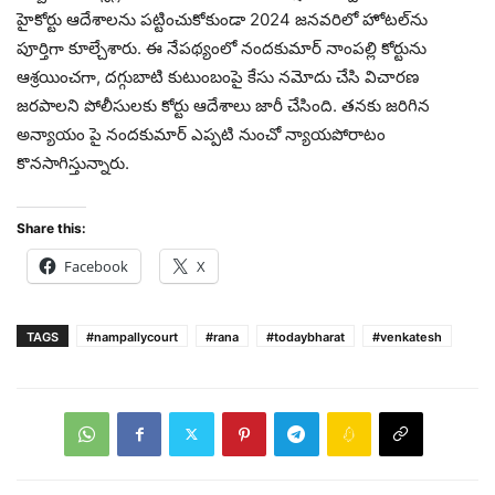
హైకోర్టు ఆదేశాలను పట్టించుకోకుండా 2024 జనవరిలో హోటల్‌ను
పూర్తిగా కూల్చేశారు. ఈ నేపథ్యంలో నందకుమార్ నాంపల్లి కోర్టును
ఆశ్రయించగా, దగ్గుబాటి కుటుంబంపై కేసు నమోదు చేసి విచారణ
జరపాలని పోలీసులకు కోర్టు ఆదేశాలు జారీ చేసింది. తనకు జరిగిన
అన్యాయం పై నందకుమార్ ఎప్పటి నుంచో న్యాయపోరాటం
కొనసాగిస్తున్నారు.
Share this:
Facebook
X
TAGS
#nampallycourt
#rana
#todaybharat
#venkatesh