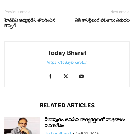
Previous article
Next article
హెచ్‌సీఏ అధ్య‌క్షుడిని తొల‌గించిన
ఏపీ కానిస్టేబుల్‌ ఫలితాలు విడుదల
కౌన్సిల్‌
Today Bharat
https://todaybharat.in
RELATED ARTICLES
పిఠాపురం జనసేన కార్యకర్తలతో నాగబాబు
సమావేశం
Today Bharat
-
April 23, 2026