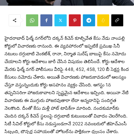
హైదరాబాద్ ఫిల్మ్ నగర్‌లోని దక్కన్ కిచెన్ కూల్చివేత కేసు నేడు నాంపల్లి
కోర్టులో విచారణకు రానుంది. ఈ వ్యవహారంలో ఇప్పటికే ప్రముఖ సినీ
నటులు దగ్గుబాటి వెంకటేశ్, రానా, నిర్మాత సురేష్ బాబుపై కేసు నమోదు
చేయాలని కోర్టు ఆదేశాలు జారీ చేసిన విషయం తెలిసిందే. కోర్టు ఆదేశాల
మేరకు ఫిల్మ్ నగర్ పోలీసులు వీరిపై 448, 452, 458, 120 బీ సెక్షన్ల కింద
కేసులు నమోదు చేశారు. అయితే విచారణకు హాజరుకావడంలో ఆలస్యం
చేస్తూ వస్తున్నందుకు కోర్టు అసహనం వ్యక్తం చేసింది. ఆగస్టు 1న
తప్పనిసరిగా హాజరుకావాలని స్పష్టమైన ఆదేశాలు ఇచ్చింది. అయినా నేటి
విచారణకు ఈ ముగ్గురు హాజరవుతారా లేదా అన్నదానిపై సందిగ్ధత
నెలకొంది. దీంతో కేసు మళ్లీ హాట్ టాపిక్‌గా మారింది. నందకుమార్‌కు
చెందిన దక్కన్ కిచెన్ స్థలంపై దగ్గుబాటి కుటుంబంతో వివాదం చెలరేగింది.
సిటీ సివిల్ కోర్టులో కేసు నడుస్తుండగానే 2022 న‌వంబ‌రులో జీహెచ్‌ఎంసీ
సిబ్బంది, బౌన్సర్ల సహాయంతో హోటల్‌ను పాక్షికంగా ధ్వంసం చేశారు.