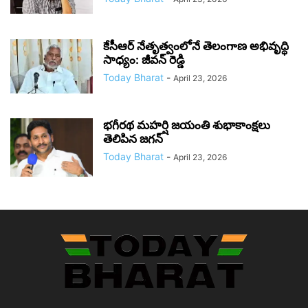
కేసీఆర్ నేతృత్వంలోనే తెలంగాణ అభివృద్ధి
సాధ్యం: జీవన్ రెడ్డి
Today Bharat
-
April 23, 2026
భగీరథ మహర్షి జయంతి శుభాకాంక్షలు
తెలిపిన జగన్‌
Today Bharat
-
April 23, 2026