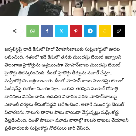
జర్నలిస్ట్‌‌పై దాడి కేసులో హీరో మోహన్‌బాబుకు సుప్రీంకోర్టులో ఊరట
లభించింది. గతంలో ఇదే కేసులో తనకు ముందస్తు బెయిల్ ఇవ్వాలని
తెలంగాణ హైకోర్టును ఆశ్రయించగా మోహన్‌బాబు ముందస్తు బెయిల్‌
హైకోర్టు తిరస్కరించింది. దీంతో హైకోర్టు తీర్పును సవాల్ చేస్తూ..
సుప్రీంకోర్టును ఆశ్రయించారు. దీంతో మోహన్ బాబు ముందస్తు బెయిల్
పిటిషన్‌పై ఈరోజు విచారించగా.. ఆయన తరపున ముకుల్‌ రోహత్గి
వాదనలు వినిపించారు. తదుపరి విచారణ వరకు మోహన్‌బాబుపై
ఎలాంటి చర్యలు తీసుకోవద్దని ఆదేశించింది. అలాగే ముందస్తు బెయిల్
విచారణను నాలుగు వారాల పాటు వాయిదా వేస్తున్నట్లు సుప్రీంకోర్టు
వెల్లడించింది. దీంతో పాటుగా మూడు వారాల్లో కౌంటర్‌ దాఖలు చేయాలని
ప్రతివాదులకు సుప్రీంకోర్టు నోటీసులు జారీ చేసింది.