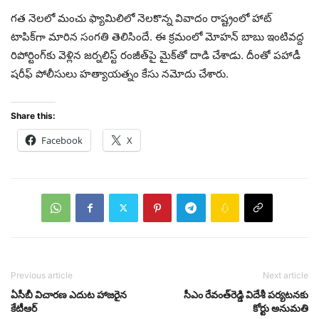
గత నెలలో మంచు ఫ్యామిలిలో నెలకొన్న వివాదం రాష్ట్రంలో హాట్
టాపిక్‌గా మారిన సంగతి తెలిసిందే. ఈ క్రమంలో మోహన్ బాబు ఇంటివద్ద
రిపోర్టింగ్‌కు వెళ్లిన జర్నలిస్ట్ రంజీత్‌పై మైక్‌తో దాడి చేశాడు. దీంతో పహాడీ
షరీఫ్ పోలీసులు హత్యాయత్నం కేసు నమోదు చేశారు.
Share this:
Facebook
X
Previous article
Next article
ఏసీబీ విచారణ ఎదుట హాజరైన
సీఎం రేవంత్‌రెడ్డి విదేశీ పర్యటనకు
కేటీఆర్‌
కోర్టు అనుమతి