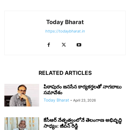
Today Bharat
https://todaybharat.in
RELATED ARTICLES
పిఠాపురం జనసేన కార్యకర్తలతో నాగబాబు
సమావేశం
Today Bharat
-
April 23, 2026
కేసీఆర్ నేతృత్వంలోనే తెలంగాణ అభివృద్ధి
సాధ్యం: జీవన్ రెడ్డి