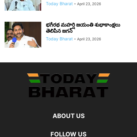
Today Bharat
-
April 23, 2026
భగీరథ మహర్షి జయంతి శుభాకాంక్షలు
తెలిపిన జగన్‌
Today Bharat
-
April 23, 2026
ABOUT US
FOLLOW US