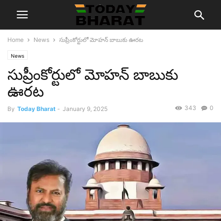
Home
News
సుప్రీంకోర్టులో మోహన్ బాబుకు ఊరట
News
సుప్రీంకోర్టులో మోహన్ బాబుకు
ఊరట
343
0
By
Today Bharat
-
January 9, 2025