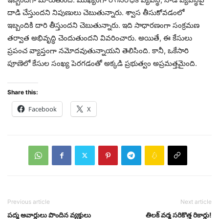
దాడి చేస్తుందని నిపుణులు చెబుతున్నారు. శ్వాస తీసుకోవడంలో
ఇబ్బందికి దారి తీస్తుందని చెబుతున్నారు. ఇది సాధారణంగా సంక్రమణ
తర్వాత అభివృద్ధి చెందుతుందని వివరించారు. అయితే, ఈ కేసులు
ప్రపంచ వ్యాప్తంగా నమోదవుతున్నాయని తెలిసింది. కానీ, ఒకేసారి
పూణెలో కేసుల సంఖ్య పెరగడంతో అక్కడి ప్రభుత్వం అప్రమత్తమైంది.
Share this:
Facebook
X
Previous article
Next article
పద్మ అవార్డులు పొందిన వ్యక్తులు
తిలక్ వర్మ సరికొత్త రికార్డు!