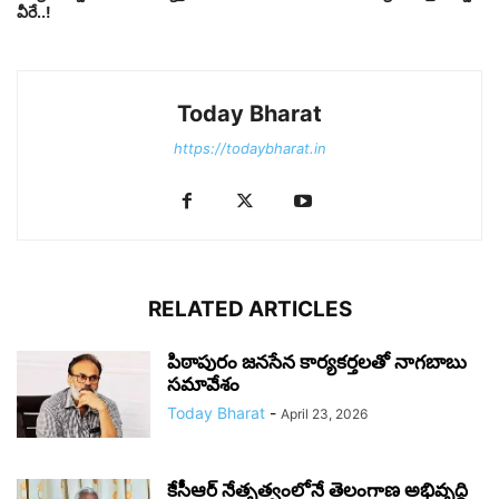
వీరే..!
Today Bharat
https://todaybharat.in
RELATED ARTICLES
పిఠాపురం జనసేన కార్యకర్తలతో నాగబాబు
సమావేశం
Today Bharat
-
April 23, 2026
కేసీఆర్ నేతృత్వంలోనే తెలంగాణ అభివృద్ధి