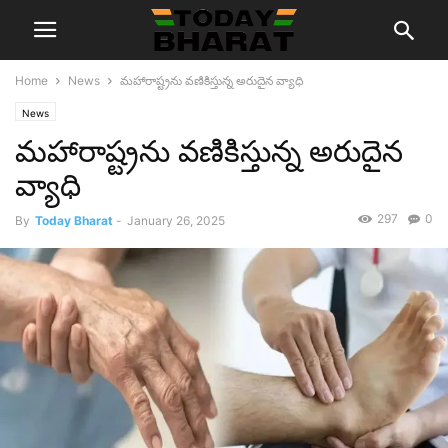
Home
News
మహారాష్ట్రను వణికిస్తున్న అరుదైన వ్యాధి
News
మహారాష్ట్రను వణికిస్తున్న అరుదైన
వ్యాధి
297
0
By
Today Bharat
-
January 26, 2025