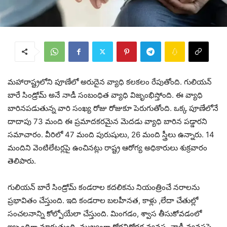
మహారాష్ట్రలోని పూణేలో అరుదైన వ్యాధి కలకలం రేపుతోంది. గులియన్
బారే సిండ్రోమ్ అనే నాడీ సంబంధిత వ్యాధి విజృంభిస్తోంది. ఈ వ్యాధి
బారినపడుతున్న వారి సంఖ్య రోజు రోజుకూ పెరుగుతోంది. ఒక్క పూణేలోనే
దాదాపు 73 మంది ఈ ప్రమాదకరమైన మెదడు వ్యాధి బారిన పడ్డారని
సమాచారం. వీరిలో 47 మంది పురుషులు, 26 మంది స్త్రీలు ఉన్నారు. 14
మందిని వెంటిలేటర్లపై ఉంచినట్లు రాష్ట్ర ఆరోగ్య అధికారులు శుక్రవారం
తెలిపారు.
గులియన్ బారే సిండ్రోమ్ కండరాల కదలికను నియంత్రించే నరాలను
ప్రభావితం చేస్తుంది. ఇది కండరాల బలహీనత, కాళ్లు ,లేదా చేతుల్లో
సంచలనాన్ని కోల్పోయేలా చేస్తుంది. మింగడం, శ్వాస తీసుకోవడంలో
ఇబ్బందిగా మారుతుంది. ముఖ్యంగా రోగనిరోధక వ్యవస్థ, నాడీ వ్యవస్థపై