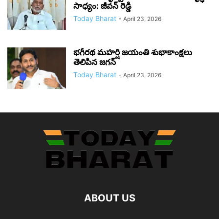
సాధ్యం: జీవన్ రెడ్డి
Today Bharat
-
April 23, 2026
భగీరథ మహర్షి జయంతి శుభాకాంక్షలు
తెలిపిన జగన్‌
Today Bharat
-
April 23, 2026
ABOUT US